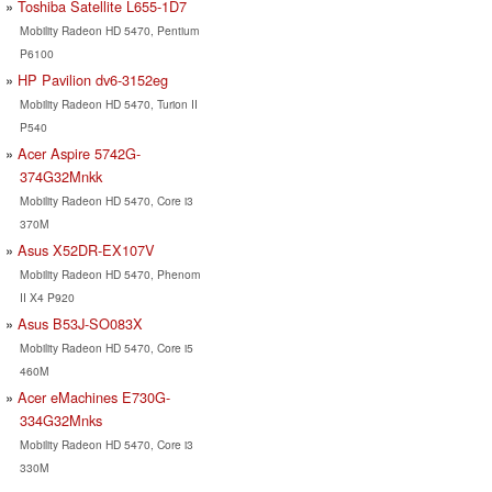
Toshiba Satellite L655-1D7
Mobility Radeon HD 5470, Pentium
P6100
HP Pavilion dv6-3152eg
Mobility Radeon HD 5470, Turion II
P540
Acer Aspire 5742G-
374G32Mnkk
Mobility Radeon HD 5470, Core i3
370M
Asus X52DR-EX107V
Mobility Radeon HD 5470, Phenom
II X4 P920
Asus B53J-SO083X
Mobility Radeon HD 5470, Core i5
460M
Acer eMachines E730G-
334G32Mnks
Mobility Radeon HD 5470, Core i3
330M