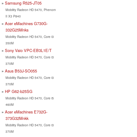
Samsung R525-JT05
Mobility Radeon HD 5470, Phenom
II X3 P840
Acer eMachines G730G-
332G25Mnks
Mobility Radeon HD 5470, Core i3
350M
Sony Vaio VPC-EB3L1E/T
Mobility Radeon HD 5470, Core i3
370M
Asus B53J-SO055
Mobility Radeon HD 5470, Core i3
370M
HP G62-b25SG
Mobility Radeon HD 5470, Core i5
460M
Acer eMachines E732G-
373G32Mnkk
Mobility Radeon HD 5470, Core i3
370M