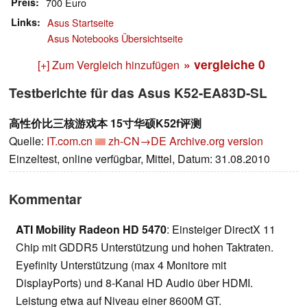
Preis
700 Euro
Links
Asus Startseite
Asus Notebooks Übersichtseite
» vergleiche
0
[+] Zum Vergleich hinzufügen
Testberichte für das Asus K52-EA83D-SL
高性价比三核游戏本 15寸华硕K52f评测
Quelle:
IT.com.cn
zh-CN→DE
Archive.org version
Einzeltest, online verfügbar, Mittel, Datum: 31.08.2010
Kommentar
ATI Mobility Radeon HD 5470
: Einsteiger DirectX 11
Chip mit GDDR5 Unterstützung und hohen Taktraten.
Eyefinity Unterstützung (max 4 Monitore mit
DisplayPorts) und 8-Kanal HD Audio über HDMI.
Leistung etwa auf Niveau einer 8600M GT.