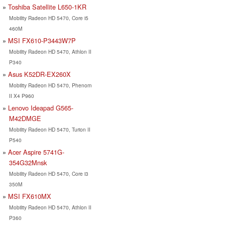
Toshiba Satellite L650-1KR
Mobility Radeon HD 5470, Core i5
460M
MSI FX610-P3443W7P
Mobility Radeon HD 5470, Athlon II
P340
Asus K52DR-EX260X
Mobility Radeon HD 5470, Phenom
II X4 P960
Lenovo Ideapad G565-
M42DMGE
Mobility Radeon HD 5470, Turion II
P540
Acer Aspire 5741G-
354G32Mnsk
Mobility Radeon HD 5470, Core i3
350M
MSI FX610MX
Mobility Radeon HD 5470, Athlon II
P360