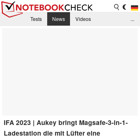
Tests
News
Videos
...
Benchmarks & Tech
Externe Tests
Kaufberatung
Deals
Suche
Jobs
Forum
IFA 2023 | Aukey bringt Magsafe-3-in-1-
Ladestation die mit Lüfter eine