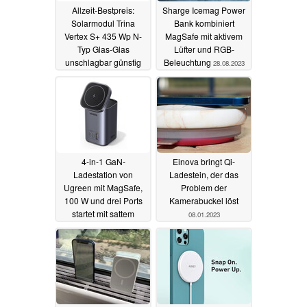
Allzeit-Bestpreis:
Sharge Icemag Power
Solarmodul Trina
Bank kombiniert
Vertex S+ 435 Wp N-
MagSafe mit aktivem
Typ Glas-Glas
Lüfter und RGB-
unschlagbar günstig
Beleuchtung
28.08.2023
ab 98 Euro
02.09.2023
4-in-1 GaN-
Einova bringt Qi-
Ladestation von
Ladestein, der das
Ugreen mit MagSafe,
Problem der
100 W und drei Ports
Kamerabuckel löst
startet mit sattem
08.01.2023
Rabatt in den Verkauf
26.08.2023