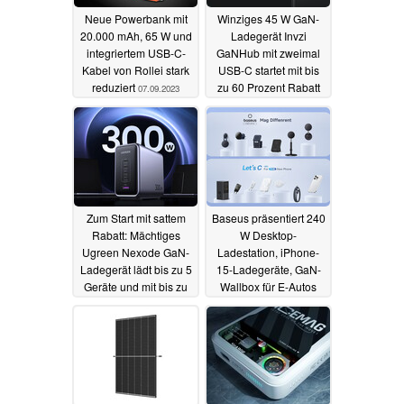
Neue Powerbank mit
Winziges 45 W GaN-
20.000 mAh, 65 W und
Ladegerät Invzi
integriertem USB-C-
GaNHub mit zweimal
Kabel von Rollei stark
USB-C startet mit bis
reduziert
zu 60 Prozent Rabatt
07.09.2023
05.09.2023
Zum Start mit sattem
Baseus präsentiert 240
Rabatt: Mächtiges
W Desktop-
Ugreen Nexode GaN-
Ladestation, iPhone-
Ladegerät lädt bis zu 5
15-Ladegeräte, GaN-
Geräte und mit bis zu
Wallbox für E-Autos
300 W
und mehr
05.09.2023
04.09.2023