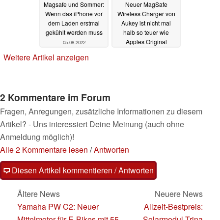
Magsafe und Sommer:
Neuer MagSafe
Wenn das iPhone vor
Wireless Charger von
dem Laden erstmal
Aukey ist nicht mal
gekühlt werden muss
halb so teuer wie
Apples Original
05.08.2022
23.02.2021
Weitere Artikel anzeigen
2 Kommentare im Forum
Fragen, Anregungen, zusätzliche Informationen zu diesem
Artikel? - Uns interessiert Deine Meinung (auch ohne
Anmeldung möglich)!
Alle 2 Kommentare lesen
/
Antworten
Diesen Artikel kommentieren / Antworten
Ältere News
Neuere News
Yamaha PW C2: Neuer
Allzeit-Bestpreis:
Mittelmotor für E-Bikes mit 55
Solarmodul Trina