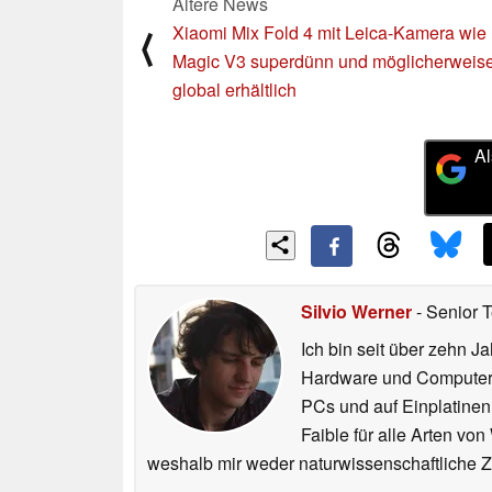
Ältere News
Xiaomi Mix Fold 4 mit Leica-Kamera wie
⟨
Magic V3 superdünn und möglicherweis
global erhältlich
Al
Silvio Werner
- Senior 
Ich bin seit über zehn J
Hardware und ComputerBa
PCs und auf Einplatinen
Faible für alle Arten vo
weshalb mir weder naturwissenschaftliche 