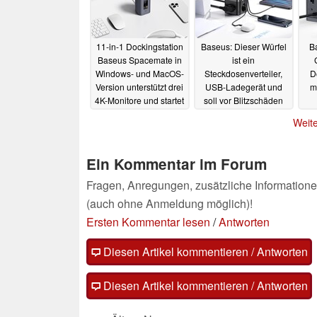
11-in-1 Dockingstation
Baseus: Dieser Würfel
B
Baseus Spacemate in
ist ein
Windows- und MacOS-
Steckdosenverteiler,
D
Version unterstützt drei
USB-Ladegerät und
m
4K-Monitore und startet
soll vor Blitzschäden
mit Rabatt
schützen
04.07.2024
04.07.2024
Weite
Ein Kommentar im Forum
Fragen, Anregungen, zusätzliche Informatione
(auch ohne Anmeldung möglich)!
Ersten Kommentar lesen
/
Antworten
Diesen Artikel kommentieren / Antworten
Diesen Artikel kommentieren / Antworten