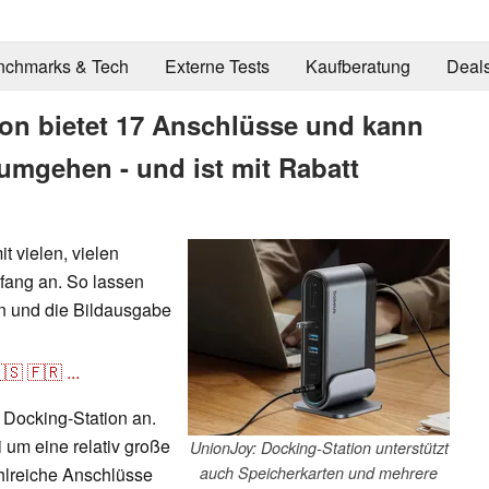
nchmarks & Tech
Externe Tests
Kaufberatung
Deal
on bietet 17 Anschlüsse und kann
umgehen - und ist mit Rabatt
t vielen, vielen
ang an. So lassen
en und die Bildausgabe
🇸
🇫🇷
...
 Docking-Station an.
 um eine relativ große
UnionJoy: Docking-Station unterstützt
hlreiche Anschlüsse
auch Speicherkarten und mehrere