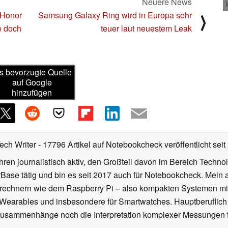
Neuere News
 Honor
Samsung Galaxy Ring wird in Europa sehr
⟩
e doch
teuer laut neuestem Leak
s bevorzugte Quelle
auf Google
hinzufügen
Tech Writer
- 17796 Artikel auf Notebookcheck veröffentlicht
seit
ahren journalistisch aktiv, den Großteil davon im Bereich Techn
se tätig und bin es seit 2017 auch für Notebookcheck. Mein ak
rechnern wie dem Raspberry Pi – also kompakten Systemen mit
n Wearables und insbesondere für Smartwatches. Hauptberuflich
Zusammenhänge noch die Interpretation komplexer Messungen f