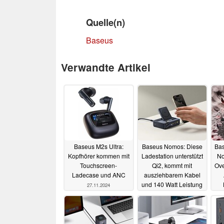
Quelle(n)
Baseus
Verwandte Artikel
Baseus M2s Ultra:
Baseus Nomos: Diese
Bas
Kopfhörer kommen mit
Ladestation unterstützt
No
Touchscreen-
Qi2, kommt mit
Ove
Ladecase und ANC
ausziehbarem Kabel
und 140 Watt Leistung
27.11.2024
Spa
25.10.2024