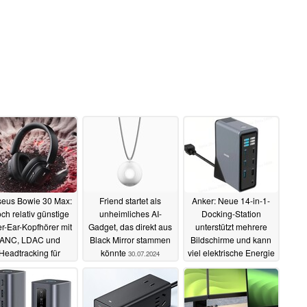
eus Bowie 30 Max:
Friend startet als
Anker: Neue 14-in-1-
ch relativ günstige
unheimliches AI-
Docking-Station
r-Ear-Kopfhörer mit
Gadget, das direkt aus
unterstützt mehrere
ANC, LDAC und
Black Mirror stammen
Bildschirme und kann
Headtracking für
könnte
viel elektrische Energie
30.07.2024
tial Audio
ausgeben
14.09.2024
21.07.2024