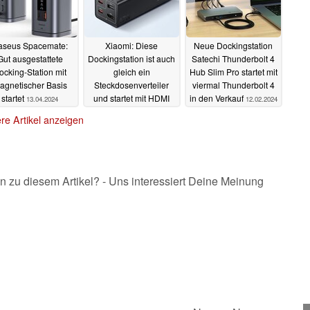
aseus Spacemate:
Xiaomi: Diese
Neue Dockingstation
Gut ausgestattete
Dockingstation ist auch
Satechi Thunderbolt 4
ocking-Station mit
gleich ein
Hub Slim Pro startet mit
agnetischer Basis
Steckdosenverteiler
viermal Thunderbolt 4
startet
und startet mit HDMI
in den Verkauf
13.04.2024
12.02.2024
01.04.2024
re Artikel anzeigen
n zu diesem Artikel? - Uns interessiert Deine Meinung