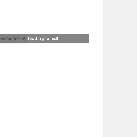
loading failed!
loading failed!