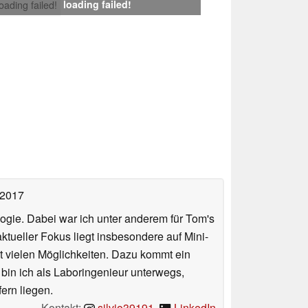
loading failed!
loading failed!
 2017
ologie. Dabei war ich unter anderem für Tom's
tueller Fokus liegt insbesondere auf Mini-
 vielen Möglichkeiten. Dazu kommt ein
 bin ich als Laboringenieur unterwegs,
ern liegen.
Kontakt:
silvio39191
,
LinkedIn