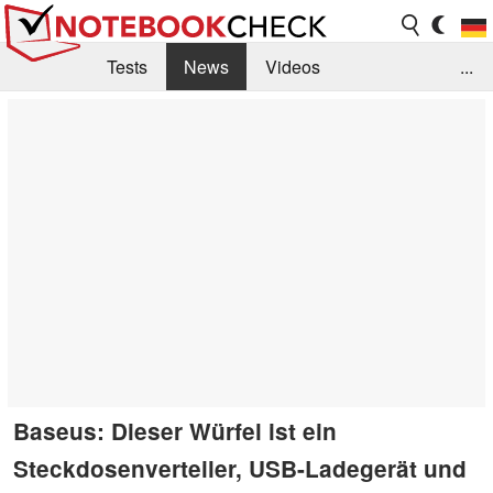
Tests
News
Videos
...
Benchmarks & Tech
Externe Tests
Kaufberatung
Deals
Suche
Jobs
Forum
Baseus: Dieser Würfel ist ein
Steckdosenverteiler, USB-Ladegerät und