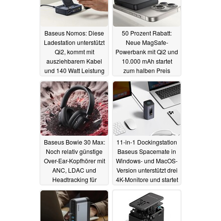
Baseus Nomos: Diese
50 Prozent Rabatt:
Ladestation unterstützt
Neue MagSafe-
Qi2, kommt mit
Powerbank mit Qi2 und
ausziehbarem Kabel
10.000 mAh startet
und 140 Watt Leistung
zum halben Preis
25.10.2024
16.10.2024
Baseus Bowie 30 Max:
11-in-1 Dockingstation
Noch relativ günstige
Baseus Spacemate in
Over-Ear-Kopfhörer mit
Windows- und MacOS-
ANC, LDAC und
Version unterstützt drei
Headtracking für
4K-Monitore und startet
Spatial Audio
mit Rabatt
14.09.2024
04.07.2024