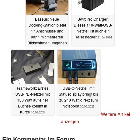
Baseus: Neue
Swift Pro Charger:
Docking-Station bietet
Dieses 140-Watt-USB-
17 Anschlüsse und
Netzteil ist auch ein
kann mit mehreren
Reisestecker
21.04.2024
Bildschirmen umgehen
- und ist mit Rabatt
erhältlich
04.07.2024
Framework: Erstes
USB-C-Netzteil mit
USB-PD-Netzteil mit
Statusdisplay bringt bis
180 Watt auf einer
zu 240 Watt direkt zum
Buchse kommt in
Notebook
30.05.2023
Kürze
10.01.2024
Weitere Artikel
anzeigen
Ein Kommentar im Forum