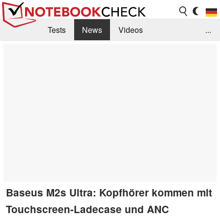
Tests
News
Videos
...
Benchmarks & Tech
Externe Tests
Kaufberatung
Deals
Suche
Jobs
Forum
Baseus M2s Ultra: Kopfhörer kommen mit
Touchscreen-Ladecase und ANC