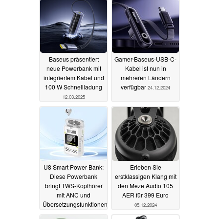
Baseus präsentiert
Gamer-Baseus-USB-C-
neue Powerbank mit
Kabel ist nun in
integriertem Kabel und
mehreren Ländern
100 W Schnellladung
verfügbar
24.12.2024
12.03.2025
U8 Smart Power Bank:
Erleben Sie
Diese Powerbank
erstklassigen Klang mit
bringt TWS-Kopfhörer
den Meze Audio 105
mit ANC und
AER für 399 Euro
Übersetzungsfunktionen
05.12.2024
mit - für unter 60 Euro