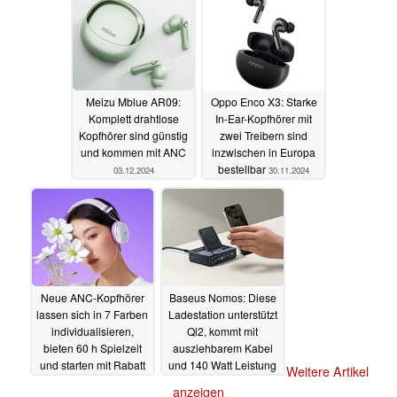
12.12.2024
Meizu Mblue AR09:
Oppo Enco X3: Starke
Komplett drahtlose
In-Ear-Kopfhörer mit
Kopfhörer sind günstig
zwei Treibern sind
und kommen mit ANC
inzwischen in Europa
bestellbar
03.12.2024
30.11.2024
Neue ANC-Kopfhörer
Baseus Nomos: Diese
lassen sich in 7 Farben
Ladestation unterstützt
individualisieren,
Qi2, kommt mit
bieten 60 h Spielzeit
ausziehbarem Kabel
und starten mit Rabatt
und 140 Watt Leistung
Weitere Artikel
29.11.2024
25.10.2024
anzeigen