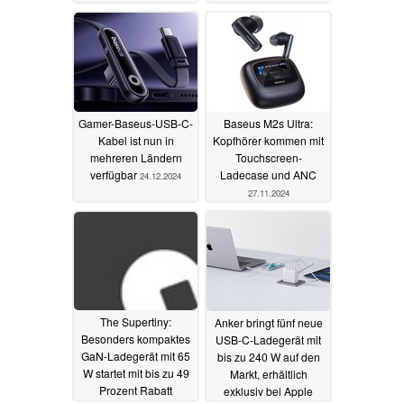
05.06.2025
Gamer-Baseus-USB-C-
Baseus M2s Ultra:
Kabel ist nun in
Kopfhörer kommen mit
mehreren Ländern
Touchscreen-
verfügbar
Ladecase und ANC
24.12.2024
27.11.2024
The Supertiny:
Anker bringt fünf neue
Besonders kompaktes
USB-C-Ladegerät mit
GaN-Ladegerät mit 65
bis zu 240 W auf den
W startet mit bis zu 49
Markt, erhältlich
Prozent Rabatt
exklusiv bei Apple