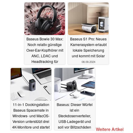
13.11.2024
12.11.2024
Baseus Bowie 30 Max:
Baseus S1 Pro: Neues
Noch relativ günstige
Kamerasystem erlaubt
Over-Ear-Kopfhörer mit
lokale Speicherung
ANC, LDAC und
und kommt mit Solar
Headtracking für
08.09.2024
Spatial Audio
14.09.2024
11-in-1 Dockingstation
Baseus: Dieser Würfel
Baseus Spacemate in
ist ein
Windows- und MacOS-
Steckdosenverteiler,
Version unterstützt drei
USB-Ladegerät und
4K-Monitore und startet
soll vor Blitzschäden
Weitere Artikel
mit Rabatt
schützen
04.07.2024
04.07.2024