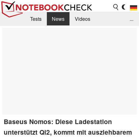
Tests
News
Videos
...
Benchmarks & Tech
Externe Tests
Kaufberatung
Deals
Suche
Jobs
Forum
Baseus Nomos: Diese Ladestation
unterstützt Qi2, kommt mit ausziehbarem