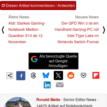
Diesen Artikel kommentieren / Antworten
Ältere News
Neuere News
Aldi: Starkes Gaming-
Der GPD Win 3 ist ein
⟨
⟩
Notebook Medion
Handheld-Gaming-PC mit
Guardian X10 ab 12.
Intel Tiger Lake im
November
Nintendo Switch-Format
Als bevorzugte Quelle
auf Google
hinzufügen
Ronald Matta
- Senior Editor News
-
14670 Artikel auf Notebookcheck