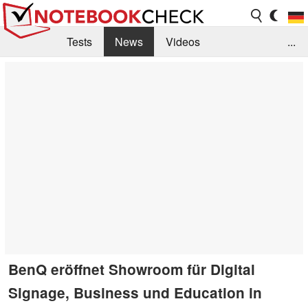
Tests
News
Videos
...
Benchmarks & Tech
Externe Tests
Kaufberatung
Deals
Suche
Jobs
Forum
BenQ eröffnet Showroom für Digital
Signage, Business und Education in