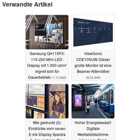
Verwandte Artikel
Samsung QH115FX:
ViewSonic
115-Zoll-Mini-LED-
CDE105UW: Dieser
Display mit 1.000 cd/m²
große Monitor ist eine
eignet sich für
Beamer-Alternative
Dauerbetrieb
17.10.2025
08.03.2025
Wie gedruckt (2):
Hoher Energiebedarf:
Eindrücke vom neuen
Digitale
E-Ink-Display Spectra
Werbebildschirme