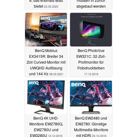
6, das erstmals Blau
müssen in Zürich
bietet
abgebaut werden
23.05.2023
23.03.2023
BenQ Mobiuz
BenQ PhotoVue
EX3415R: Breiter 34
SW321C: 32-Zoll-
Zoll Curved-Monitor mit
Profimonitor für
UWQHD-Auflösung
Fotodruckfarben
und 144 Hz
08.03.2021
17.12.2019
BenQ 4K UHD-
BenQ EW2480 und
Monitore EW2780Q,
EW2780: Günstige
EW2780U und
Multimedia-Monitore
EW3280U
mit HDRi
13.12.2019
23.10.2019