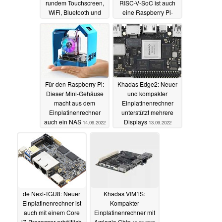
rundem Touchscreen,
RISC-V-SoC ist auch
WiFi, Bluetooth und
eine Raspberry Pi-
Akkusupport
Alternative
16.10.2022
15.10.2022
Für den Raspberry Pi:
Khadas Edge2: Neuer
Dieser Mini-Gehäuse
und kompakter
macht aus dem
Einplatinenrechner
Einplatinenrechner
unterstützt mehrere
auch ein NAS
Displays
14.09.2022
13.09.2022
de Next-TGU8: Neuer
Khadas VIM1S:
Einplatinenrechner ist
Kompakter
auch mit einem Core
Einplatinenrechner mit
i7-Prozessor erhältlich
Amlogic-Chip