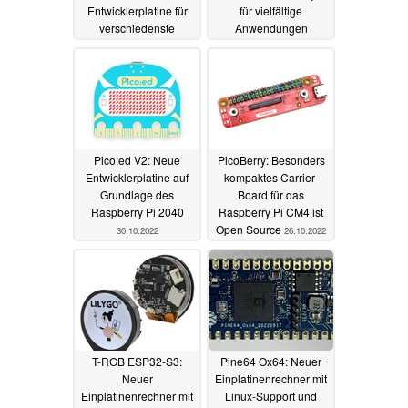
Entwicklerplatine für
für vielfältige
verschiedenste
Anwendungen
Anwendungen
05.11.2022
06.11.2022
Pico:ed V2: Neue
PicoBerry: Besonders
Entwicklerplatine auf
kompaktes Carrier-
Grundlage des
Board für das
Raspberry Pi 2040
Raspberry Pi CM4 ist
Open Source
30.10.2022
26.10.2022
T-RGB ESP32-S3:
Pine64 Ox64: Neuer
Neuer
Einplatinenrechner mit
Einplatinenrechner mit
Linux-Support und