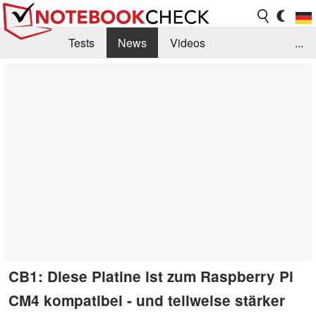
Tests
News
Videos
...
Benchmarks & Tech
Externe Tests
Kaufberatung
Deals
Suche
Jobs
Forum
CB1: Diese Platine ist zum Raspberry Pi
CM4 kompatibel - und teilweise stärker