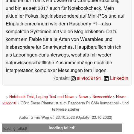
anderem für Tom's Hardware und ComputerBase tätig
und bin es seit 2017 auch für Notebookcheck. Mein
aktueller Fokus liegt insbesondere auf Mini-PCs und auf
Einplatinenrechnern wie dem Raspberry Pi – also
kompakten Systemen mit vielen Möglichkeiten. Dazu
kommt ein Faible für alle Arten von Wearables und
insbesondere für Smartwatches. Hauptberuflich bin ich
als Laboringenieur unterwegs, weshalb mir weder
naturwissenschaftliche Zusammenhänge noch die
Interpretation komplexer Messungen fern liegen.
Kontakt:
silvio39191
,
LinkedIn
>
Notebook Test, Laptop Test und News
>
News
>
Newsarchiv
>
News
2022-10
> CB1: Diese Platine ist zum Raspberry Pi CM4 kompatibel - und
teilweise stärker
Autor: Silvio Werner, 23.10.2022 (Update: 23.10.2022)
loading failed!
loading failed!