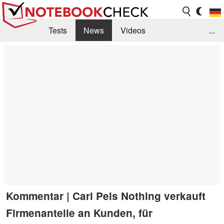
Tests
News
Videos
...
Benchmarks & Tech
Externe Tests
Kaufberatung
Deals
Suche
Jobs
Forum
Kommentar | Carl Peis Nothing verkauft
Firmenanteile an Kunden, für