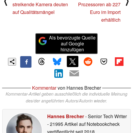
⟨
⟩
streikende Kamera deuten
Prozessoren ab 227
auf Qualitätsmängel
Euro im Import
erhältlich
Als bevorzugte Quelle
auf Google
hinzufügen
Kommentar
von Hannes Brecher
Kommentar-Artikel geben ausschließlich die individuelle Meinung
des/der angeführten Autors/Autorin wieder.
Hannes Brecher
- Senior Tech Writer
- 21995 Artikel auf Notebookcheck
veröffentlicht
seit 2018