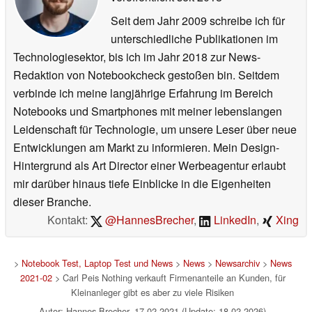
Seit dem Jahr 2009 schreibe ich für
unterschiedliche Publikationen im
Technologiesektor, bis ich im Jahr 2018 zur News-
Redaktion von Notebookcheck gestoßen bin. Seitdem
verbinde ich meine langjährige Erfahrung im Bereich
Notebooks und Smartphones mit meiner lebenslangen
Leidenschaft für Technologie, um unsere Leser über neue
Entwicklungen am Markt zu informieren. Mein Design-
Hintergrund als Art Director einer Werbeagentur erlaubt
mir darüber hinaus tiefe Einblicke in die Eigenheiten
dieser Branche.
Kontakt:
@HannesBrecher
,
LinkedIn
,
Xing
>
Notebook Test, Laptop Test und News
>
News
>
Newsarchiv
>
News
2021-02
> Carl Peis Nothing verkauft Firmenanteile an Kunden, für
Kleinanleger gibt es aber zu viele Risiken
Autor: Hannes Brecher, 17.02.2021 (Update: 18.02.2026)