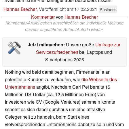
Investition ist für Kleinanleger aber besonders riskant.
Hannes Brecher
,
Veröffentlicht am
17.02.2021
Business
Kommentar
von
Hannes Brecher
Kommentar-Artikel geben ausschließlich die individuelle Meinung
des/der angeführten Autors/Autorin wieder.
Jetzt mitmachen:
Unsere große
Umfrage zur
Servicezufriedenheit
bei Laptops und
Smartphones 2026
Nothing wird bald damit beginnen, Firmenanteile an
potentielle Kunden zu verkaufen, wie
die Webseite des
Unternehmens
angibt. Nachdem Carl Pei bereits 15
Millionen US-Dollar (ca. 12,5 Millionen Euro) von
Investoren wie GV (Google Ventures) sammeln konnte
scheint es sich dabei durchaus um eine attraktive
Gelegenheit zu handeln, beim Start eines
vielversprechenden Unternehmens dabei zu sein und vom