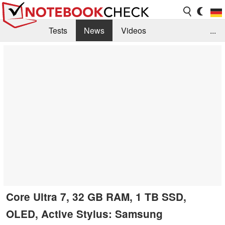
Tests
News
Videos
...
Benchmarks & Tech
Externe Tests
Kaufberatung
Deals
Suche
Jobs
Forum
Core Ultra 7, 32 GB RAM, 1 TB SSD,
OLED, Active Stylus: Samsung