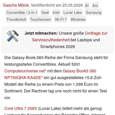
Sascha Mölck
,
Veröffentlicht am
25.05.2026
AI
Arc
Convertible / 2-in-1
Deal
Intel
Lunar Lake
Samsung
Thunderbolt
Touchscreen
Wi-Fi 7
Windows
Jetzt mitmachen:
Unsere große
Umfrage zur
Servicezufriedenheit
bei Laptops und
Smartphones 2026
Die Galaxy-Book-360-Reihe der Firma Samsung steht für
leistungsstarke Convertibles. Aktuell führt
Computeruniverse.net
mit dem
Galaxy Book5 360
NP750QHA-KA4DE
ein gut ausgestattetes 15.6-Zoll-
Modell der Reihe zu einem Preis von 1.099 Euro im
Sortiment. Der Rechner lag uns noch nicht für einen Test
vor.
Core Ultra 7 258V
(Lunar Lake) liefert mehr als genug
Leistung für Anwendungen der Bereiche Office, Internet,