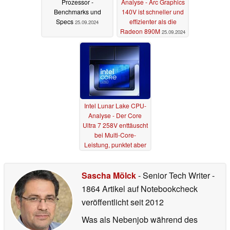
Prozessor -
Analyse - Arc Graphics
Benchmarks und
140V ist schneller und
Specs
effizienter als die
25.09.2024
Radeon 890M
25.09.2024
Intel Lunar Lake CPU-
Analyse - Der Core
Ultra 7 258V enttäuscht
bei Multi-Core-
Leistung, punktet aber
bei der Alltags-
Effizienz
24.09.2024
Sascha Mölck
- Senior Tech Writer
-
1864 Artikel auf Notebookcheck
veröffentlicht
seit 2012
Was als Nebenjob während des