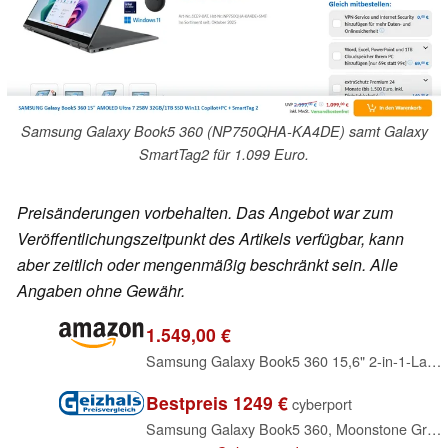
Samsung Galaxy Book5 360 (NP750QHA-KA4DE) samt Galaxy
SmartTag2 für 1.099 Euro.
Preisänderungen vorbehalten. Das Angebot war zum
Veröffentlichungszeitpunkt des Artikels verfügbar, kann
aber zeitlich oder mengenmäßig beschränkt sein. Alle
Angaben ohne Gewähr.
1.549,00 €
Samsung Galaxy Book5 360 15,6" 2-in-1-Laptop, Convertible AI-Notebook mit Intel Core Ultra 7 Prozessor, 32 GB RAM, 1 TB Speicher, Moonstone Gray, 3 Jahre Herstellergarantie [Exklusiv bei Amazon]
Bestpreis 1249 €
cyberport
Samsung Galaxy Book5 360, Moonstone Gray, Core Ultra 7 258V, 32GB RAM, 1TB SSD, DE (NP750QHA-KA4DE)