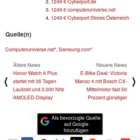
2.
1249 € Cyberport.de
3.
1249 € computeruniverse.net
4.
1249 € Cyberport Stores Österreich
Quelle(n)
Computeruniverse.net
,
Samsung.com
Ältere News
Neuere News
Honor Watch 6 Plus
E-Bike-Deal: Victoria
⟨
⟩
startet mit 35 Tagen
Manoc 4 mit Bosch CX-
Laufzeit und 3.000 Nits
Mittelmotor fast 50
AMOLED-Display
Prozent günstiger
Als bevorzugte Quelle
auf Google
hinzufügen