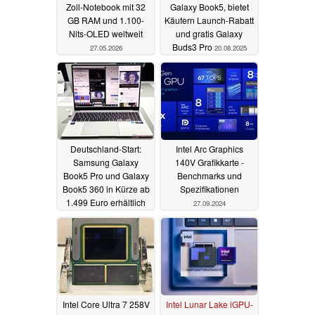
Zoll-Notebook mit 32
Galaxy Book5, bietet
GB RAM und 1.100-
Käufern Launch-Rabatt
Nits-OLED weltweit
und gratis Galaxy
Buds3 Pro
27.05.2026
20.08.2025
Deutschland-Start:
Intel Arc Graphics
Samsung Galaxy
140V Grafikkarte -
Book5 Pro und Galaxy
Benchmarks und
Book5 360 in Kürze ab
Spezifikationen
1.499 Euro erhältlich
27.09.2024
09.01.2025
Intel Core Ultra 7 258V
Intel Lunar Lake iGPU-