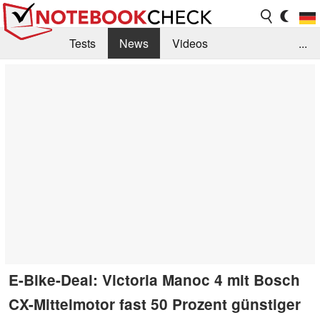
Tests
News
Videos
...
Benchmarks & Tech
Externe Tests
Kaufberatung
Deals
Suche
Jobs
Forum
E-Bike-Deal: Victoria Manoc 4 mit Bosch
CX-Mittelmotor fast 50 Prozent günstiger