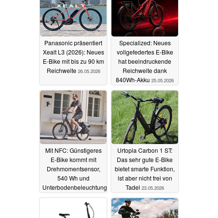
Panasonic präsentiert
Specialized: Neues
Xealt L3 (2026): Neues
vollgefedertes E-Bike
E-Bike mit bis zu 90 km
hat beeindruckende
Reichweite
Reichweite dank
26.05.2026
840Wh-Akku
25.05.2026
Mit NFC: Günstigeres
Urtopia Carbon 1 ST:
E-Bike kommt mit
Das sehr gute E-Bike
Drehmomentsensor,
bietet smarte Funktion,
540 Wh und
ist aber nicht frei von
Unterbodenbeleuchtung
Tadel
23.05.2026
25.05.2026