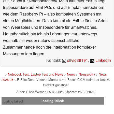
2017 auch für Notebookcheck. Mein aktueller Fokus liegt
insbesondere auf Mini-PCs und auf Einplatinenrechnern
wie dem Raspberry Pi – also kompakten Systemen mit
vielen Möglichkeiten. Dazu kommt ein Faible für alle Arten
von Wearables und insbesondere für Smartwatches.
Hauptberuflich bin ich als Laboringenieur unterwegs,
weshalb mir weder naturwissenschaftliche
Zusammenhänge noch die Interpretation komplexer
Messungen fern liegen.
Kontakt:
silvio39191
,
LinkedIn
>
Notebook Test, Laptop Test und News
>
News
>
Newsarchiv
>
News
2026-05
> E-Bike-Deal: Victoria Manoc 4 mit Bosch CX-Mittelmotor fast 50
Prozent günstiger
Autor: Silvio Werner, 25.05.2026 (Update: 25.05.2026)
loading failed!
loading failed!