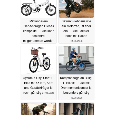
Mit längerem
Saturn: Sieht aus wie
Gepäckträger: Dieses
ein Motorrad, ist aber
kompakte E-Bike kann
ein E-Bike - aktuell
kostenfrei
noch mit Haken
mitgenommen werden
21.05.2026
23.05.2026
Cysum X-City: Stadt-E-
Kampfansage an Billig-
Bike mit 45 Nm, Korb
E-Bikes: E-Bike mit
und Gepäckträger ist
Drehmomentsensor ist
recht günstig
besonders günstig
21.05.2026
18.05.2026