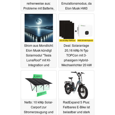
reihenweise aus:
Emulationsmodus, da
Probleme mit Batterie,
Elon Musk HW3
Elektronik und
priorisiert
02.04.2024
Lenkung
06.04.2024
Strom aus Mondlicht:
Deal: Solaranlage
Elon Musk kündigt
20,16 kWp N-Typ
Solarmodul "Tesla
TOPCon mit 3-
LunaRoof" mit KI-
phasigem Hybrid-
Integration und
Wechselrichter 20 kW
neuartiger
dank 12% Rabatt nur
Beschichtung an
4.399 Euro
31.03.2024
01.04.2024
Netto: 10 kWp Solar-
RadExpand 5 Plus:
Carport zur
Faltbares E-Bike ist
Stromerzeugung und
belastbar und stark