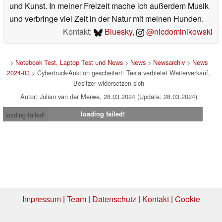
und Kunst. In meiner Freizeit mache ich außerdem Musik
und verbringe viel Zeit in der Natur mit meinen Hunden.
Kontakt:
Bluesky
,
@nicdominikowski
>
Notebook Test, Laptop Test und News
>
News
>
Newsarchiv
>
News
2024-03
> Cybertruck-Auktion gescheitert: Tesla verbietet Weiterverkauf,
Besitzer widersetzen sich
Autor: Julian van der Merwe, 28.03.2024 (Update: 28.03.2024)
loading failed!
loading failed!
Impressum
|
Team
|
Datenschutz
|
Kontakt
|
Cookie
Einstellungen
| 05.08.2026 00:38