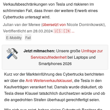
Verkaufsbeschränkungen von Tesla und riskieren im
schlimmsten Fall, dass ihnen der weitere Erwerb eines
Cybertrucks untersagt wird.
Julian van der Merwe (
übersetzt von
Nicole Dominikowski),
Veröffentlicht am
28.03.2024
🇺🇸
🇨🇳
...
E-Mobility
Fail
Jetzt mitmachen:
Unsere große
Umfrage zur
Servicezufriedenheit
bei Laptops und
Smartphones 2026
Kurz vor der Markteinführung des Cybertrucks berichteten
wir über die
Anti-Weiterverkaufsklausel
, die Tesla in den
Kaufverträgen verankert hat. Damals wurde diskutiert, ob
Tesla diese Klausel tatsächlich durchsetzen würde und ob
die angedrohten Strafen überhaupt gerechtfertigt seien.
Wie sich nun zeigt, haben einige Cybertruck-Besitzer die