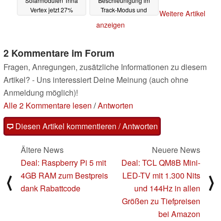
Solarmodulen Trina
Beschleunigung im
Vertex jetzt 27%
Track-Modus und
Weitere Artikel
rabattiert
Autoshift-Funktion
30.03.2024
anzeigen
29.03.2024
2 Kommentare im Forum
Fragen, Anregungen, zusätzliche Informationen zu diesem
Artikel? - Uns interessiert Deine Meinung (auch ohne
Anmeldung möglich)!
Alle 2 Kommentare lesen
/
Antworten
Diesen Artikel kommentieren / Antworten
Ältere News
Neuere News
Deal: Raspberry Pi 5 mit
Deal: TCL QM8B Mini-
4GB RAM zum Bestpreis
LED-TV mit 1.300 Nits
⟨
⟩
dank Rabattcode
und 144Hz in allen
Größen zu Tiefpreisen
bei Amazon