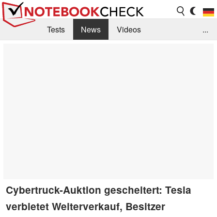
Tests
News
Videos
...
Benchmarks & Tech
Externe Tests
Kaufberatung
Deals
Suche
Jobs
Forum
Cybertruck-Auktion gescheitert: Tesla
verbietet Weiterverkauf, Besitzer