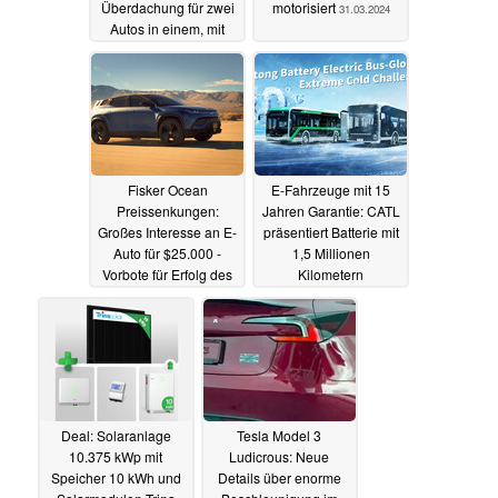
Überdachung für zwei
motorisiert
31.03.2024
Autos in einem, mit
sattem Rabatt
31.03.2024
Fisker Ocean
E-Fahrzeuge mit 15
Preissenkungen:
Jahren Garantie: CATL
Großes Interesse an E-
präsentiert Batterie mit
Auto für $25.000 -
1,5 Millionen
Vorbote für Erfolg des
Kilometern
Tesla Model 2?
Laufleistung und
keinem
30.03.2024
Kapazitätsverlust bei
1.000 Ladezyklen
30.03.2024
Deal: Solaranlage
Tesla Model 3
10.375 kWp mit
Ludicrous: Neue
Speicher 10 kWh und
Details über enorme