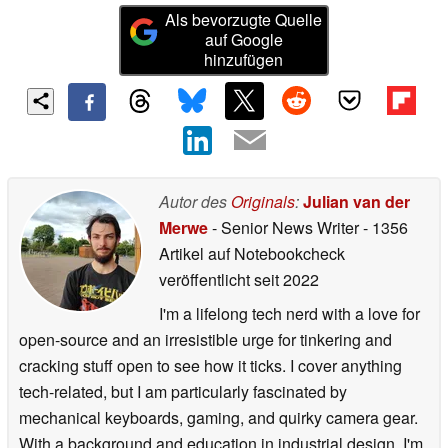
Als bevorzugte Quelle
auf Google
hinzufügen
Autor des
Originals
:
Julian van der
Merwe
- Senior News Writer
- 1356
Artikel auf Notebookcheck
veröffentlicht
seit 2022
I'm a lifelong tech nerd with a love for
open-source and an irresistible urge for tinkering and
cracking stuff open to see how it ticks. I cover anything
tech-related, but I am particularly fascinated by
mechanical keyboards, gaming, and quirky camera gear.
With a background and education in industrial design, I'm