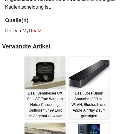
Kaufentscheidung ist.
Quelle(n)
Dell
via
MyDealz
Verwandte Artikel
Deal: Sennheiser CX
Deal: Bose Smart
Plus SE True Wireless
Soundbar 300 mit
Noise-Cancelling-
WLAN, Bluetooth und
Kopfhörer für 99 Euro
Apple AirPlay 2 zum
im Angebot
günstigen
25.04.2022
Angebotspreis
erhältlich
23.04.2022