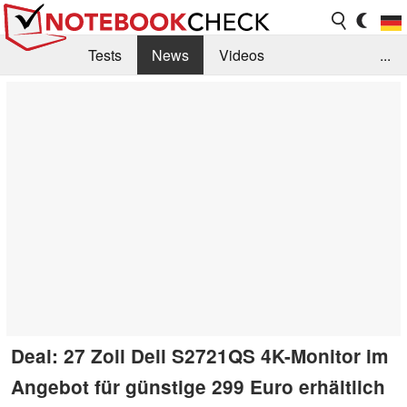
Tests
News
Videos
...
Benchmarks & Tech
Externe Tests
Kaufberatung
Deals
Suche
Jobs
Forum
Deal: 27 Zoll Dell S2721QS 4K-Monitor im
Angebot für günstige 299 Euro erhältlich