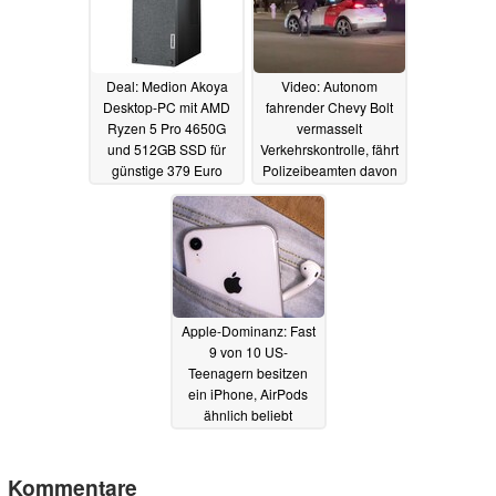
Deal: Medion Akoya
Video: Autonom
Desktop-PC mit AMD
fahrender Chevy Bolt
Ryzen 5 Pro 4650G
vermasselt
und 512GB SSD für
Verkehrskontrolle, fährt
günstige 379 Euro
Polizeibeamten davon
erhältlich
18.04.2022
12.04.2022
Apple-Dominanz: Fast
9 von 10 US-
Teenagern besitzen
ein iPhone, AirPods
ähnlich beliebt
08.04.2022
Kommentare