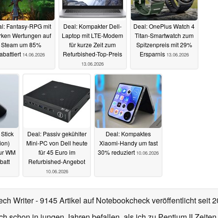
l: Fantasy-RPG mit
Deal: Kompakter Dell-
Deal: OnePlus Watch 4
rken Wertungen auf
Laptop mit LTE-Modem
Titan-Smartwatch zum
Steam um 85%
für kurze Zeit zum
Spitzenpreis mit 29%
abattiert
Refurbished-Top-Preis
Ersparnis
14.06.2026
13.06.2026
13.06.2026
 Stick
Deal: Passiv gekühlter
Deal: Kompaktes
ion)
Mini-PC von Dell heute
Xiaomi-Handy um fast
zur WM
für 45 Euro im
30% reduziert
10.06.2026
batt
Refurbished-Angebot
10.06.2026
ech Writer
- 9145 Artikel auf Notebookcheck veröffentlicht
seit 
ch schon in jungen Jahren befallen, als ich zu Pentium II Zeite