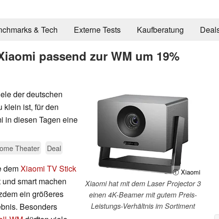
nchmarks & Tech
Externe Tests
Kaufberatung
Deal
 Xiaomi passend zur WM um 19%
iele der deutschen
lein ist, für den
 in diesen Tagen eine
ome Theater
Deal
ie dem
Xiaomi TV Stick
ⓘ Xiaomi
tt und smart machen
Xiaomi hat mit dem Laser Projector 3
tzdem ein größeres
einen 4K-Beamer mit gutem Preis-
ebnis. Besonders
Leistungs-Verhältnis im Sortiment