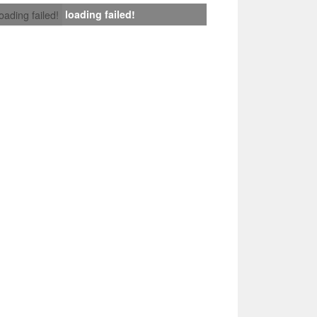
loading failed!
loading failed!