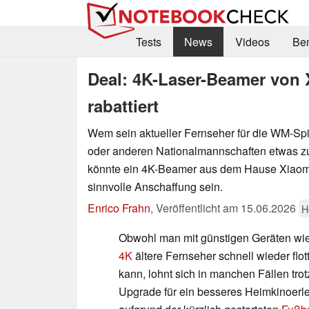
Tests
News
Videos
Be
Deal: 4K-Laser-Beamer von
rabattiert
Wem sein aktueller Fernseher für die WM-Sp
oder anderen Nationalmannschaften etwas zu k
könnte ein 4K-Beamer aus dem Hause Xiaomi
sinnvolle Anschaffung sein.
Enrico Frahn
,
Veröffentlicht am
15.06.2026
H
Obwohl man mit günstigen Geräten w
4K
ältere Fernseher schnell wieder flo
kann, lohnt sich in manchen Fällen tro
Upgrade für ein besseres Heimkinoerl