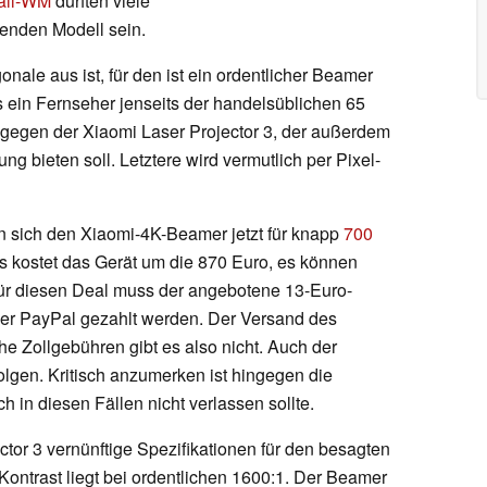
all-WM
dürften viele
enden Modell sein.
nale aus ist, für den ist ein ordentlicher Beamer
s ein Fernseher jenseits der handelsüblichen 65
hingegen der Xiaomi Laser Projector 3, der außerdem
 bieten soll. Letztere wird vermutlich per Pixel-
n sich den Xiaomi-4K-Beamer jetzt für knapp
700
ls kostet das Gerät um die 870 Euro, es können
Für diesen Deal muss der angebotene 13-Euro-
per PayPal gezahlt werden. Der Versand des
che Zollgebühren gibt es also nicht. Auch der
olgen. Kritisch anzumerken ist hingegen die
 in diesen Fällen nicht verlassen sollte.
ctor 3 vernünftige Spezifikationen für den besagten
ontrast liegt bei ordentlichen 1600:1. Der Beamer