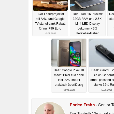
RGB-Laserprojektor
Deal: Dell 16 Plus mit
Dea
mit Akku und Google
32GB RAM und 2,5K-
sta
TV startet dank Rabatt
Mini-LED-Display
für nur 799 Euro
bekommt 43%
r
Hersteller-Rabatt
10.07.2026
18.06.2026
Deal: Google Pixel 10
Deal: Xiaomi TV
macht Pixel 10a dank
4K (2. Generat
fast 20% Rabatt
erhält passend 
praktisch überflüssig
starke 32% Ra
12.06.2026
10.06.2026
Enrico Frahn
- Senior T
Der Technik-Virus hat mi