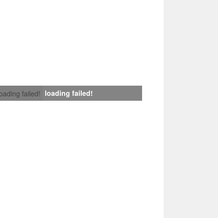
loading failed!
loading failed!