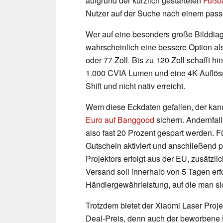
aufgrund der kürzlich gestarteten
Fußb
Nutzer auf der Suche nach einem pass
Wer auf eine besonders große Bilddiago
wahrscheinlich eine bessere Option al
oder 77 Zoll. Bis zu 120 Zoll schafft 
1.000 CVIA Lumen und eine 4K-Auflösung
Shift und nicht nativ erreicht.
Wem diese Eckdaten gefallen, der kan
Euro auf Banggood
sichern. Andernfal
also fast 20 Prozent gespart werden. 
Gutschein aktiviert und anschließend 
Projektors erfolgt aus der EU, zusätzli
Versand soll innerhalb von 5 Tagen erf
Händlergewährleistung, auf die man sich
Trotzdem bietet der Xiaomi Laser Proje
Deal-Preis, denn auch der beworbene K