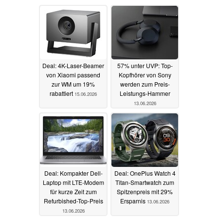
Deal: 4K-Laser-Beamer
57% unter UVP: Top-
von Xiaomi passend
Kopfhörer von Sony
zur WM um 19%
werden zum Preis-
rabattiert
Leistungs-Hammer
15.06.2026
13.06.2026
Deal: Kompakter Dell-
Deal: OnePlus Watch 4
Laptop mit LTE-Modem
Titan-Smartwatch zum
für kurze Zeit zum
Spitzenpreis mit 29%
Refurbished-Top-Preis
Ersparnis
13.06.2026
13.06.2026