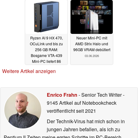
Ryzen AI 9 HX 470,
Neuer Mini-PC mit
OCuLink und bis zu
AMD Strix Halo und
256 GB RAM:
96GB VRAM debütiert
Bosgame VTA-439
03.06.2026
Mini-PC liefert 86
TOPS für lokale KI-
Weitere Artikel anzeigen
Anwendungen und
OpenClaw
04.06.2026
Enrico Frahn
- Senior Tech Writer
-
9145 Artikel auf Notebookcheck
veröffentlicht
seit 2021
Der Technik-Virus hat mich schon in
jungen Jahren befallen, als ich zu
Pentium II Zeiten meine ersten Schritte im PC-Bereich