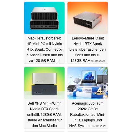
Mac-Herausforderer:
Lenovo-Mini-PC mit
HP Mini-PC mit Nvidia
Nvidia RTX Spark
RTX Spark, ConnectX-
bietet überraschenden
7-Anschlüssen und bis
Ports und bis zu
zu 128 GB RAM im
128GB RAM
08.06.2026
Preview
08.06.2026
Dell XPS Mini-PC mit
Acemagic Jubiläum
Nvidia RTX Spark
2026: Große
enthüllt: 128GB RAM,
Rabattaktion auf Mini-
starke Anschlüsse für
PCs, Laptops und
den Mac Studio
NAS-Systeme
07.06.2026
Rivalen
07.06.2026