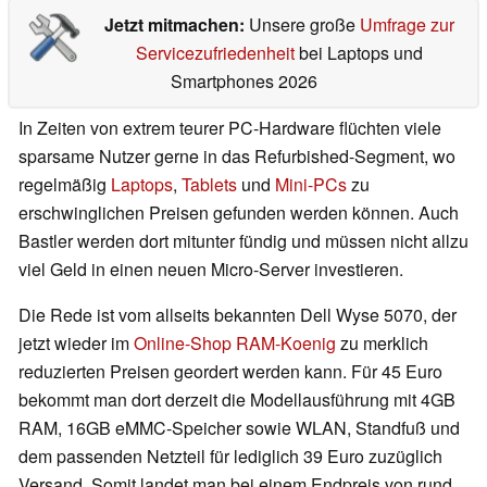
Jetzt mitmachen:
Unsere große
Umfrage zur
Servicezufriedenheit
bei Laptops und
Smartphones 2026
In Zeiten von extrem teurer PC-Hardware flüchten viele
sparsame Nutzer gerne in das Refurbished-Segment, wo
regelmäßig
Laptops
,
Tablets
und
Mini-PCs
zu
erschwinglichen Preisen gefunden werden können. Auch
Bastler werden dort mitunter fündig und müssen nicht allzu
viel Geld in einen neuen Micro-Server investieren.
Die Rede ist vom allseits bekannten Dell Wyse 5070, der
jetzt wieder im
Online-Shop RAM-Koenig
zu merklich
reduzierten Preisen geordert werden kann. Für 45 Euro
bekommt man dort derzeit die Modellausführung mit 4GB
RAM, 16GB eMMC-Speicher sowie WLAN, Standfuß und
dem passenden Netzteil für lediglich 39 Euro zuzüglich
Versand. Somit landet man bei einem Endpreis von rund