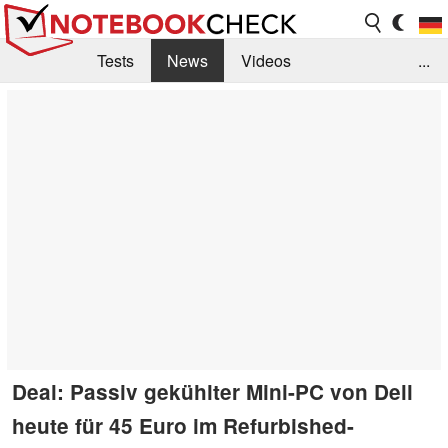
Tests
News
Videos
...
Benchmarks & Tech
Externe Tests
Kaufberatung
Deals
Suche
Jobs
Forum
Deal: Passiv gekühlter Mini-PC von Dell
heute für 45 Euro im Refurbished-