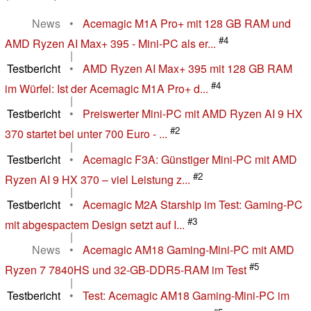
News
•
Acemagic M1A Pro+ mit 128 GB RAM und
#4
AMD Ryzen AI Max+ 395 - Mini-PC als er...
|
Testbericht
•
AMD Ryzen AI Max+ 395 mit 128 GB RAM
#4
im Würfel: Ist der Acemagic M1A Pro+ d...
|
Testbericht
•
Preiswerter Mini-PC mit AMD Ryzen AI 9 HX
#2
370 startet bei unter 700 Euro - ...
|
Testbericht
•
Acemagic F3A: Günstiger Mini-PC mit AMD
#2
Ryzen AI 9 HX 370 – viel Leistung z...
|
Testbericht
•
Acemagic M2A Starship im Test: Gaming-PC
#3
mit abgespactem Design setzt auf I...
|
News
•
Acemagic AM18 Gaming-Mini-PC mit AMD
#5
Ryzen 7 7840HS und 32-GB-DDR5-RAM im Test
|
Testbericht
•
Test: Acemagic AM18 Gaming-Mini-PC im