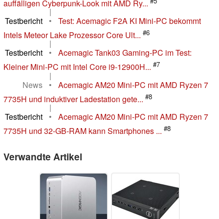
#5
auffälligen Cyberpunk-Look mit AMD Ry...
|
Testbericht
•
Test: Acemagic F2A KI Mini-PC bekommt
#6
Intels Meteor Lake Prozessor Core Ult...
|
Testbericht
•
Acemagic Tank03 Gaming-PC im Test:
#7
Kleiner Mini-PC mit Intel Core i9-12900H...
|
News
•
Acemagic AM20 Mini-PC mit AMD Ryzen 7
#8
7735H und induktiver Ladestation gete...
|
Testbericht
•
Acemagic AM20 Mini-PC mit AMD Ryzen 7
#8
7735H und 32-GB-RAM kann Smartphones ...
Verwandte Artikel