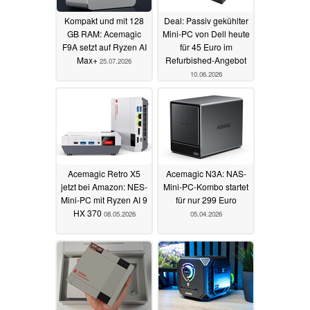
Kompakt und mit 128
Deal: Passiv gekühlter
GB RAM: Acemagic
Mini-PC von Dell heute
F9A setzt auf Ryzen AI
für 45 Euro im
Max+
Refurbished-Angebot
25.07.2026
10.06.2026
Acemagic Retro X5
Acemagic N3A: NAS-
jetzt bei Amazon: NES-
Mini-PC-Kombo startet
Mini-PC mit Ryzen AI 9
für nur 299 Euro
HX 370
08.05.2026
05.04.2026