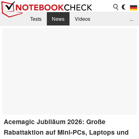
Tests
News
Videos
...
Benchmarks & Tech
Externe Tests
Kaufberatung
Deals
Suche
Jobs
Forum
Acemagic Jubiläum 2026: Große
Rabattaktion auf Mini-PCs, Laptops und