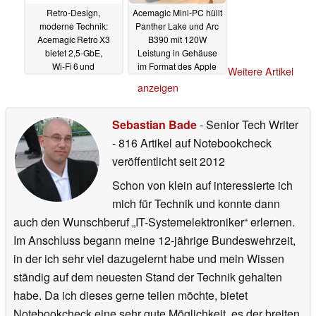
Retro‑Design,
Acemagic Mini-PC hüllt
moderne Technik:
Panther Lake und Arc
Acemagic Retro X3
B390 mit 120W
bietet 2,5‑GbE,
Leistung in Gehäuse
Wi‑Fi 6 und
im Format des Apple
Weitere Artikel
DDR5‑Support
Mac Studio
12.01.2026
anzeigen
03.02.2026
Sebastian Bade
- Senior Tech Writer
- 816 Artikel auf Notebookcheck
veröffentlicht
seit 2012
Schon von klein auf interessierte ich
mich für Technik und konnte dann
auch den Wunschberuf „IT-Systemelektroniker“ erlernen.
Im Anschluss begann meine 12-jährige Bundeswehrzeit,
in der ich sehr viel dazugelernt habe und mein Wissen
ständig auf dem neuesten Stand der Technik gehalten
habe. Da ich dieses gerne teilen möchte, bietet
Notebookcheck eine sehr gute Möglichkeit, es der breiten