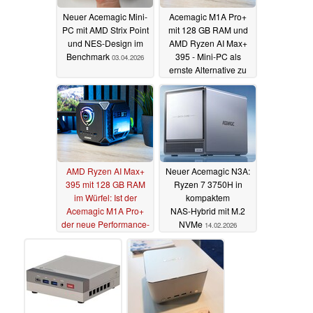
Neuer Acemagic Mini-
Acemagic M1A Pro+
PC mit AMD Strix Point
mit 128 GB RAM und
und NES-Design im
AMD Ryzen AI Max+
Benchmark
395 - Mini-PC als
03.04.2026
ernste Alternative zu
hohen RAM-Preisen?
13.03.2026
AMD Ryzen AI Max+
Neuer Acemagic N3A:
395 mit 128 GB RAM
Ryzen 7 3750H in
im Würfel: Ist der
kompaktem
Acemagic M1A Pro+
NAS‑Hybrid mit M.2
der neue Performance-
NVMe
14.02.2026
König unter den Mini-
PCs?
10.03.2026