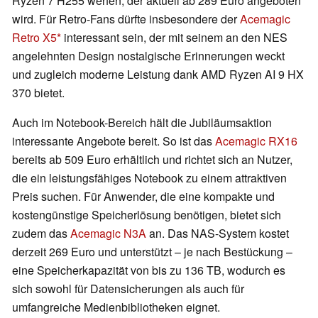
Ryzen 7 H255 werfen, der aktuell ab 289 Euro angeboten
wird. Für Retro-Fans dürfte insbesondere der
Acemagic
Retro X5
interessant sein, der mit seinem an den NES
angelehnten Design nostalgische Erinnerungen weckt
und zugleich moderne Leistung dank AMD Ryzen AI 9 HX
370 bietet.
Auch im Notebook-Bereich hält die Jubiläumsaktion
interessante Angebote bereit. So ist das
Acemagic RX16
bereits ab 509 Euro erhältlich und richtet sich an Nutzer,
die ein leistungsfähiges Notebook zu einem attraktiven
Preis suchen. Für Anwender, die eine kompakte und
kostengünstige Speicherlösung benötigen, bietet sich
zudem das
Acemagic N3A
an. Das NAS-System kostet
derzeit 269 Euro und unterstützt – je nach Bestückung –
eine Speicherkapazität von bis zu 136 TB, wodurch es
sich sowohl für Datensicherungen als auch für
umfangreiche Medienbibliotheken eignet.