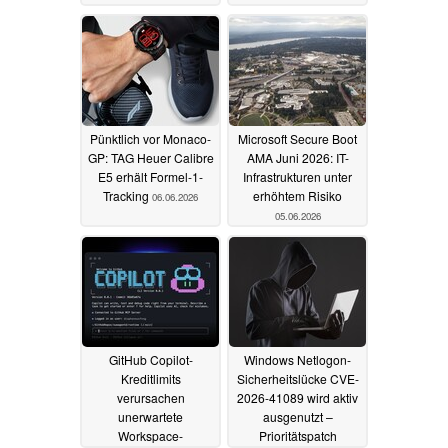
Pünktlich vor Monaco-
Microsoft Secure Boot
GP: TAG Heuer Calibre
AMA Juni 2026: IT-
E5 erhält Formel-1-
Infrastrukturen unter
Tracking
erhöhtem Risiko
06.06.2026
05.06.2026
GitHub Copilot-
Windows Netlogon-
Kreditlimits
Sicherheitslücke CVE-
verursachen
2026-41089 wird aktiv
unerwartete
ausgenutzt –
Workspace-
Prioritätspatch