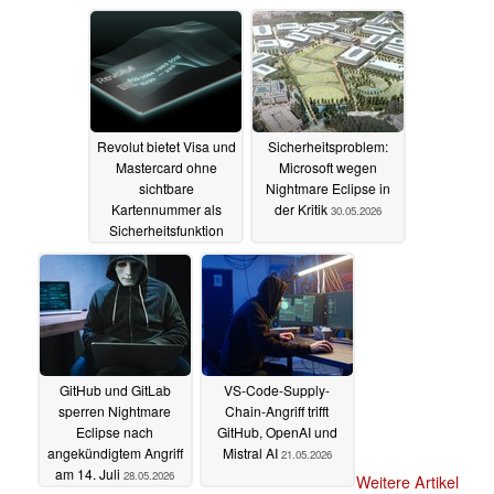
Sperrungen
erforderlich
04.06.2026
03.06.2026
Revolut bietet Visa und
Sicherheitsproblem:
Mastercard ohne
Microsoft wegen
sichtbare
Nightmare Eclipse in
Kartennummer als
der Kritik
30.05.2026
Sicherheitsfunktion
30.05.2026
GitHub und GitLab
VS-Code-Supply-
sperren Nightmare
Chain-Angriff trifft
Eclipse nach
GitHub, OpenAI und
angekündigtem Angriff
Mistral AI
21.05.2026
am 14. Juli
28.05.2026
Weitere Artikel