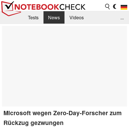
Tests
News
Videos
...
Benchmarks & Tech
Externe Tests
Kaufberatung
Deals
Suche
Jobs
Forum
Microsoft wegen Zero-Day-Forscher zum
Rückzug gezwungen