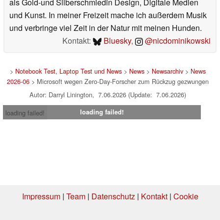
als Gold-und Silberschmiedin Design, Digitale Medien
und Kunst. In meiner Freizeit mache ich außerdem Musik
und verbringe viel Zeit in der Natur mit meinen Hunden.
Kontakt:
Bluesky
,
@nicdominikowski
>
Notebook Test, Laptop Test und News
>
News
>
Newsarchiv
>
News
2026-06
> Microsoft wegen Zero-Day-Forscher zum Rückzug gezwungen
Autor: Darryl Linington, 7.06.2026 (Update: 7.06.2026)
loading failed!
loading failed!
Impressum
|
Team
|
Datenschutz
|
Kontakt
|
Cookie
Einstellungen
| 01.08.2026 09:57