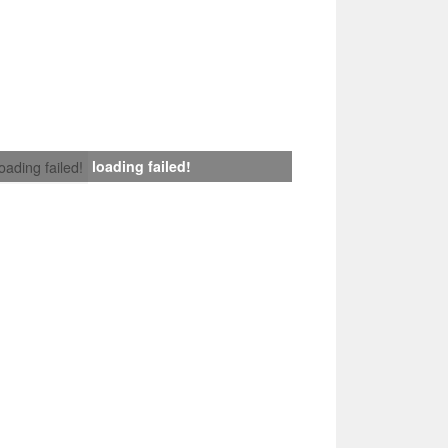
loading failed!
loading failed!