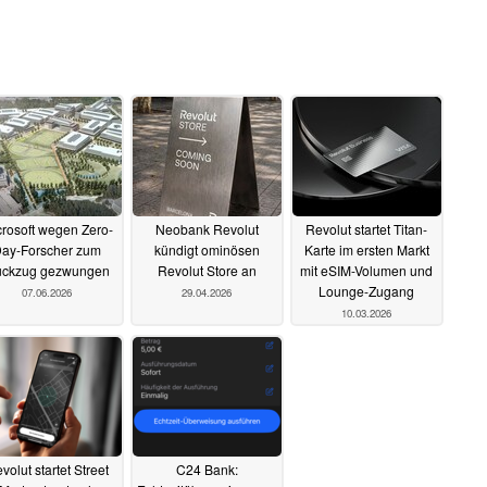
rosoft wegen Zero-
Neobank Revolut
Revolut startet Titan-
ay-Forscher zum
kündigt ominösen
Karte im ersten Markt
ckzug gezwungen
Revolut Store an
mit eSIM-Volumen und
Lounge-Zugang
07.06.2026
29.04.2026
10.03.2026
volut startet Street
C24 Bank: