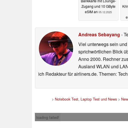
Bankkarte mit Lounge-
Zugang und 10 GByte
Kri
eSIM an
05.12.2025
e
Andreas Sebayang
- T
Viel unterwegs sein und
sprichwörtlichen Blick ü
Anno 2000. Rechner zus
Ausland WLAN und LAN ko
ich Redakteur für airliners.de. Themen: Tec
>
Notebook Test, Laptop Test und News
>
New
loading failed!