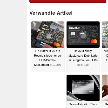
Verwandte Artikel
Ein kurzer Blick auf
Revolut bringt
Mic
Revoluts leuchtende
Mastercard-Debitkarte
D
LED-Crypto-
mit eingebauten LEDs
Rü
Mastercard
15.07.2026
03.07.2026
Revolut kündigt Titan-
Re