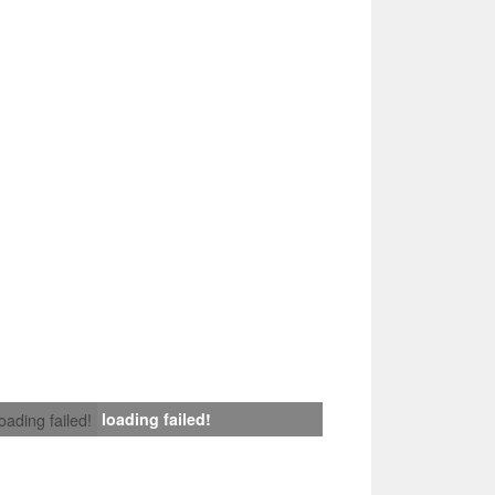
loading failed!
loading failed!