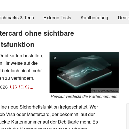
nchmarks & Tech
Externe Tests
Kaufberatung
Deal
tercard ohne sichtbare
tsfunktion
ebitkarten bestellen,
n Hinweise auf die
d einfach nicht mehr
n zu verhindern.
2026
🇺🇸
🇪🇸
...
ⓘ Screenshot: Revolut App
Revolut verdeckt die Kartennummer.
ine neue Sicherheitsfunktion freigeschaltet. Wer
 ob Visa oder Mastercard, der bekommt laut der
uckte Kartennummer auf der Debitkarte mehr. Es