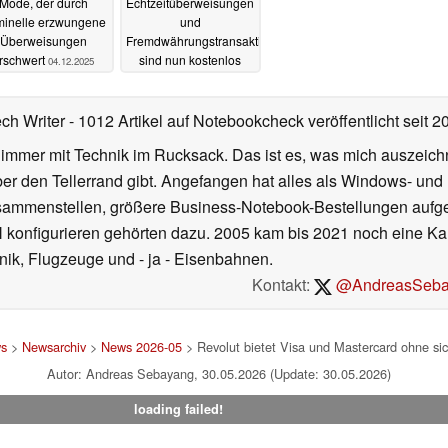
Mode, der durch
Echtzeitüberweisungen
minelle erzwungene
und
Überweisungen
Fremdwährungstransaktionen
rschwert
sind nun kostenlos
04.12.2025
30.11.2023
ech Writer
- 1012 Artikel auf Notebookcheck veröffentlicht
seit 2
 immer mit Technik im Rucksack. Das ist es, was mich auszeich
ber den Tellerrand gibt. Angefangen hat alles als Windows- und
ammenstellen, größere Business-Notebook-Bestellungen aufgeb
nfigurieren gehörten dazu. 2005 kam bis 2021 noch eine Karr
hnik, Flugzeuge und - ja - Eisenbahnen.
Kontakt:
@AndreasSeba
s
>
Newsarchiv
>
News 2026-05
> Revolut bietet Visa und Mastercard ohne si
Autor: Andreas Sebayang, 30.05.2026 (Update: 30.05.2026)
loading failed!