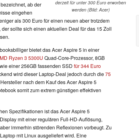
derzeit für unter 300 Euro erworben
 bezeichnet, ab der
werden (Bild: Acer)
misse eingehen
eniger als 300 Euro für einen neuen aber trotzdem
r sollte sich einen aktuellen Deal für das 15 Zoll
ssen.
oksbilliger bietet das Acer Aspire 5 in einer
MD Ryzen 3 5300U
Quad-Core-Prozessor, 8GB
sowie einer 256GB fassenden SSD
für 344 Euro
ckend wird dieser Laptop-Deal jedoch durch die
75
e Hersteller nach dem Kauf des Acer Aspire 5
tebook somit zum extrem günstigen effektiven
en Spezifikationen ist das Acer Aspire 5
isplay mit einer regulären Full-HD-Auflösung,
 aber immerhin störenden Reflexionen vorbeugt. Zu
Laptop mit Linux ausgeliefert wird. Eine