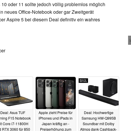
 10 oder 11 sollte jedoch völlig problemlos möglich
sein neues Office-Notebook oder gar Zweitgerät
r Aspire 5 bei diesem Deal definitiv ein wahres
cer
Deal: Asus TUF
Apple zieht Preise für
Deal: Hochwertige
ming F15 Notebook
iPhones und iPads in
Samsung HW-Q995B
it Core i7-11800H
Japan kräftig an -
Soundbar mit Dolby
d RTX 3060 für 850
Preiserhöhung zum
Atmos dank Cashback-