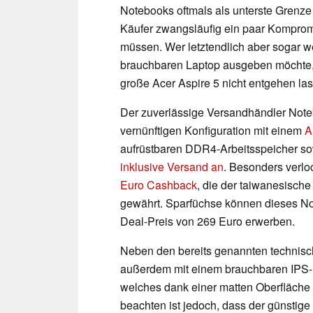
Notebooks oftmals als unterste Grenze
Käufer zwangsläufig ein paar Kompro
müssen. Wer letztendlich aber sogar w
brauchbaren Laptop ausgeben möchte, de
große Acer Aspire 5 nicht entgehen la
Der zuverlässige Versandhändler Notebo
vernünftigen Konfiguration mit einem
A
aufrüstbaren DDR4-Arbeitsspeicher 
inklusive Versand an
. Besonders verlo
Euro Cashback
, die der taiwanesisch
gewährt. Sparfüchse können dieses No
Deal-Preis von 269 Euro erwerben.
Neben den bereits genannten technisch
außerdem mit einem brauchbaren IPS-D
welches dank einer matten Oberfläche
beachten ist jedoch, dass der günstige 