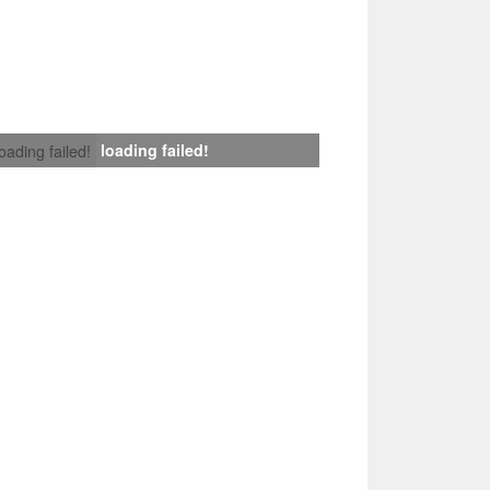
loading failed!
loading failed!