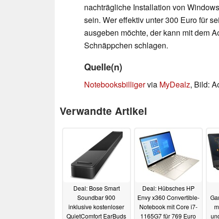
nachträgliche Installation von Windows
sein. Wer effektiv unter 300 Euro für 
ausgeben möchte, der kann mit dem Ace
Schnäppchen schlagen.
Quelle(n)
Notebooksbilliger
via
MyDealz
, Bild: A
Verwandte Artikel
Deal: Bose Smart
Deal: Hübsches HP
Soundbar 900
Envy x360 Convertible-
Ga
inklusive kostenloser
Notebook mit Core i7-
m
QuietComfort EarBuds
1165G7 für 769 Euro
un