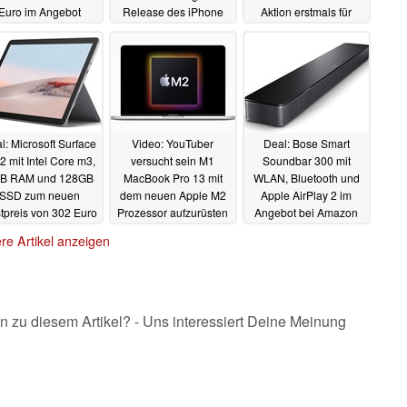
Euro im Angebot
Release des iPhone
Aktion erstmals für
14 auch in
unter 1.000 Euro
02.07.2022
Deutschland?
erhältlich
02.07.2022
01.07.2022
l: Microsoft Surface
Video: YouTuber
Deal: Bose Smart
2 mit Intel Core m3,
versucht sein M1
Soundbar 300 mit
B RAM und 128GB
MacBook Pro 13 mit
WLAN, Bluetooth und
SSD zum neuen
dem neuen Apple M2
Apple AirPlay 2 im
tpreis von 302 Euro
Prozessor aufzurüsten
Angebot bei Amazon
rhältlich
günstig bestellbar
28.06.2022
27.06.2022
re Artikel anzeigen
26.06.2022
n zu diesem Artikel? - Uns interessiert Deine Meinung