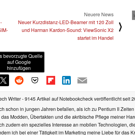
Neuere News
-
Neuer Kurzdistanz-LED-Beamer mit 120 Zoll
⟩
SIM-
und Harman Kardon-Sound: ViewSonic X2
startet im Handel
s bevorzugte Quelle
auf Google
hinzufügen
ech Writer
- 9145 Artikel auf Notebookcheck veröffentlicht
seit 
ch schon in jungen Jahren befallen, als ich zu Pentium II Zeite
h das Modden, Übertakten und die akribische Pflege meiner Ha
ich zudem ein spezielles Interesse an mobilen Technologien, di
hdem ich bei einer Tätigkeit im Marketing meine Liebe für das 