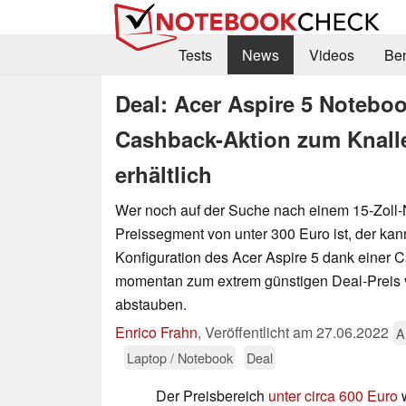
Tests
News
Videos
Be
Deal: Acer Aspire 5 Notebo
Cashback-Aktion zum Knaller
erhältlich
Wer noch auf der Suche nach einem 15-Zoll
Preissegment von unter 300 Euro ist, der kan
Konfiguration des Acer Aspire 5 dank einer 
momentan zum extrem günstigen Deal-Preis 
abstauben.
Enrico Frahn
,
Veröffentlicht am
27.06.2022
A
Laptop / Notebook
Deal
Der Preisbereich
unter circa 600 Euro
w