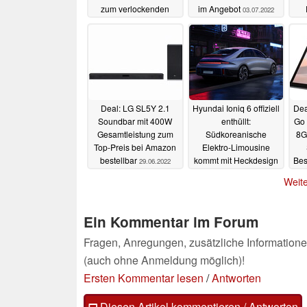
zum verlockenden
im Angebot
03.07.2022
Angebotspreis
erhältlich
04.07.2022
Deal: LG SL5Y 2.1
Hyundai Ioniq 6 offiziell
Dea
Soundbar mit 400W
enthüllt:
Go 
Gesamtleistung zum
Südkoreanische
8G
Top-Preis bei Amazon
Elektro-Limousine
bestellbar
kommt mit Heckdesign
Bes
29.06.2022
im Porsche-Stil
e
Weite
29.06.2022
Ein Kommentar im Forum
Fragen, Anregungen, zusätzliche Informatione
(auch ohne Anmeldung möglich)!
Ersten Kommentar lesen
/
Antworten
Diesen Artikel kommentieren / Antworten