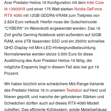
Acer Predator Helios 16 Konfiguration mit dem
Intel Core
i9-13900HX
und einer 175 Watt starken
Nvidia GeForce
RTX 4080
mit 12GB GDDR6-VRAM zum Tiefpreis von
2.824 Euro verkauft. Hierfür muss der Gutscheincode
"CYBER5" im Warenkorb angewendet werden. Das 16
Zoll große Gaming-Notebook setzt außerdem auf 32GB
RAM, eine 2TB fassenden SSD und ein 250Hz schnelles
QHD-Display mit Mini-LED-Hintergrundbeleuchtung.
Normalerweise werden stolze 3.500 Euro für diese
Ausführung des Acer Predator Helios 16 fällig, die
mögliche Ersparnis liegt in diesem Fall also bei gut 19
Prozent.
Wir haben kürzlich eine schwächere Mid-Range-Variante
des Predator Helios 16 in unserem
Testlabor
auf Herz und
Nieren geprüft, und manche der gefundenen Stärken und
Schwächen dürften auch auf dieses RTX-4080-Modell
zutreffen. Das effiziente Kühlsystem, solide Metallgehäuse