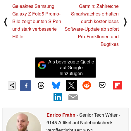
Geleaktes Samsung
Garmin: Zahlreiche
Galaxy Z Fold5 Promo-
Smartwatches erhalten
⟨
⟩
Bild zeigt bunten S Pen
durch kostenloses
und stark verbesserte
Software-Update ab sofort
Hülle
Pro-Funktionen und
Bugfixes
Als bevorzugte Quelle
auf Google
hinzufügen
Enrico Frahn
- Senior Tech Writer
-
9145 Artikel auf Notebookcheck
veröffentlicht
seit 2021