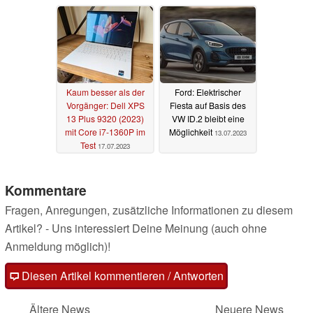
bei Dell dank
Rabatt
21.07.2023
Gutscheincode
22.07.2023
Kaum besser als der
Ford: Elektrischer
Vorgänger: Dell XPS
Fiesta auf Basis des
13 Plus 9320 (2023)
VW ID.2 bleibt eine
mit Core i7-1360P im
Möglichkeit
13.07.2023
Test
17.07.2023
Kommentare
Fragen, Anregungen, zusätzliche Informationen zu diesem
Artikel? - Uns interessiert Deine Meinung (auch ohne
Anmeldung möglich)!
Diesen Artikel kommentieren / Antworten
Ältere News
Neuere News