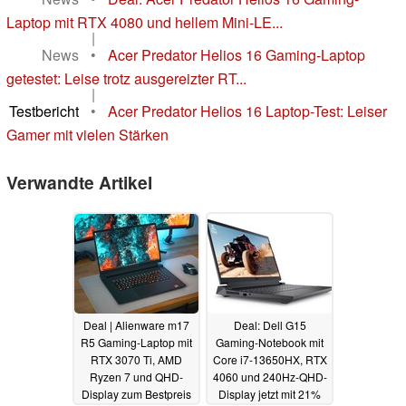
Laptop mit RTX 4080 und hellem Mini-LE...
|
News
•
Acer Predator Helios 16 Gaming-Laptop
getestet: Leise trotz ausgereizter RT...
|
Testbericht
•
Acer Predator Helios 16 Laptop-Test: Leiser
Gamer mit vielen Stärken
Verwandte Artikel
Deal | Alienware m17
Deal: Dell G15
R5 Gaming-Laptop mit
Gaming-Notebook mit
RTX 3070 Ti, AMD
Core i7-13650HX, RTX
Ryzen 7 und QHD-
4060 und 240Hz-QHD-
Display zum Bestpreis
Display jetzt mit 21%