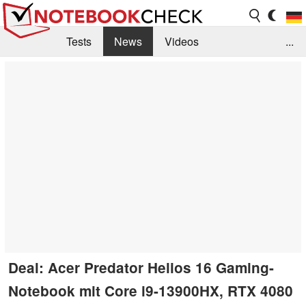
Tests
News
Videos
...
Benchmarks & Tech
Externe Tests
Kaufberatung
Deals
Suche
Jobs
Forum
Deal: Acer Predator Helios 16 Gaming-
Notebook mit Core i9-13900HX, RTX 4080