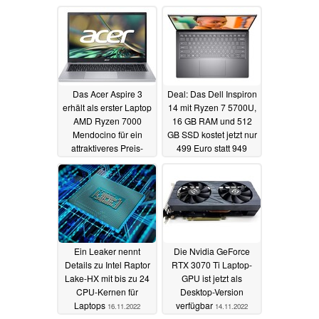
Das Acer Aspire 3
Deal: Das Dell Inspiron
erhält als erster Laptop
14 mit Ryzen 7 5700U,
AMD Ryzen 7000
16 GB RAM und 512
Mendocino für ein
GB SSD kostet jetzt nur
attraktiveres Preis-
499 Euro statt 949
Leistungs-Verhältnis
Euro
17.11.2022
17.11.2022
Ein Leaker nennt
Die Nvidia GeForce
Details zu Intel Raptor
RTX 3070 Ti Laptop-
Lake-HX mit bis zu 24
GPU ist jetzt als
CPU-Kernen für
Desktop-Version
Laptops
verfügbar
16.11.2022
14.11.2022