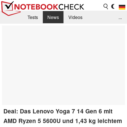
Tests
News
Videos
...
Benchmarks & Tech
Externe Tests
Kaufberatung
Deals
Suche
Jobs
Forum
Deal: Das Lenovo Yoga 7 14 Gen 6 mit
AMD Ryzen 5 5600U und 1,43 kg leichtem