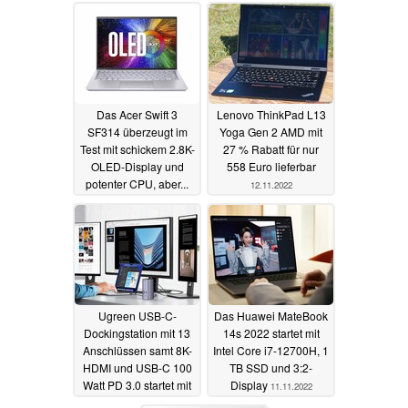
Das Acer Swift 3
Lenovo ThinkPad L13
SF314 überzeugt im
Yoga Gen 2 AMD mit
Test mit schickem 2.8K-
27 % Rabatt für nur
OLED-Display und
558 Euro lieferbar
potenter CPU, aber...
12.11.2022
13.11.2022
Ugreen USB-C-
Das Huawei MateBook
Dockingstation mit 13
14s 2022 startet mit
Anschlüssen samt 8K-
Intel Core i7-12700H, 1
HDMI und USB-C 100
TB SSD und 3:2-
Watt PD 3.0 startet mit
Display
11.11.2022
Rabatt
12.11.2022