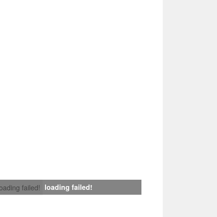
loading failed!
loading failed!