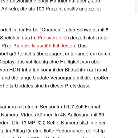
t verantwortliche ebay-Händler hat über 2.000
Artikeln, die als 100 Prozent positiv angezeigt
odell in der Farbe "Charcoal", also Schwarz, mit 8
Speicher, das im
Preisvergleich
derzeit nicht unter
s Pixel 7a
bereits ausführlich testen
. Das
bei größtenteils überzeugen, unter anderem durch
play, das vollflächig eine Helligkeit von über
ng von HDR-Inhalten kommt der Bildschirm auf rund
ng und die lange Update-Versorgung mit drei großen
rheits-Updates sind in dieser Preisklasse
kamera mit einem Sensor im 1/1,7 Zoll Format
l-Kamera. Videos können in 4K-Auflösung mit 60
en. Die 13 MP f/2.2 Selfie-Kamera sitzt in einer
gt im Alltag für eine flotte Performance, der Chip