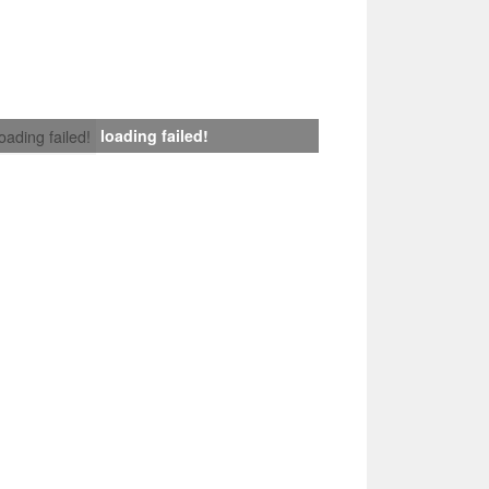
loading failed!
loading failed!