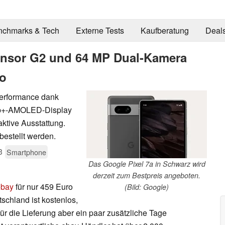
nchmarks & Tech
Externe Tests
Kaufberatung
Deal
Tensor G2 und 64 MP Dual-Kamera
ro
Performance dank
80p+-AMOLED-Display
ktive Ausstattung.
estellt werden.
3
Smartphone
Das Google Pixel 7a in Schwarz wird
derzeit zum Bestpreis angeboten.
ebay
für nur 459 Euro
(Bild: Google)
schland ist kostenlos,
für die Lieferung aber ein paar zusätzliche Tage