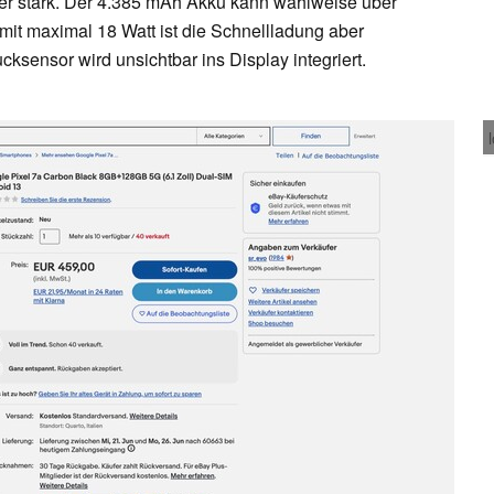
aber stark. Der 4.385 mAh Akku kann wahlweise über
it maximal 18 Watt ist die Schnellladung aber
ksensor wird unsichtbar ins Display integriert.