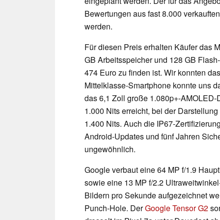
eingeplant werden. Der für das Angebo
Bewertungen aus fast 8.000 verkauften 
werden.
Für diesen Preis erhalten Käufer das M
GB Arbeitsspeicher und 128 GB Flash-
474 Euro zu finden ist. Wir konnten da
Mittelklasse-Smartphone konnte uns da
das 6,1 Zoll große 1.080p+-AMOLED-Dis
1.000 Nits erreicht, bei der Darstellu
1.400 Nits. Auch die IP67-Zertifizieru
Android-Updates und fünf Jahren Siche
ungewöhnlich.
Google verbaut eine 64 MP f/1.9 Haupt
sowie eine 13 MP f/2.2 Ultraweitwinke
Bildern pro Sekunde aufgezeichnet werd
Punch-Hole. Der
Google Tensor G2
sor