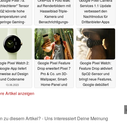
Google Pixel 7a:
OnePlus V Fold leakt
Google Pixel Camera
chlechterer" Tensor
auf Renderbildern mit
Services 1.1 Update
G2 könnte hohe
Hasselblad-Triple-
verbessert den
emperaturen und
Kamera und
Nachtmodus für
geringe Gaming-
Benachrichtigungs-
Drittanbieter-Apps
Leistung erklären
Slider
20.06.2023
19.06.2023
20.06.2023
ogle Pixel Watch 2:
Google Pixel Feature
Google Pixel Watch:
oogle-App liefert
Drop erweitert Pixel 7
Feature Drop aktiviert
nweise auf Design
Pro & Co. um 3D-
SpO2-Sensor und
und Codename
Wallpaper, Smart-
bringt neue Features,
Home-Panel und
Google debütiert
13.06.2023
Makro-Videos
Metall-Armband
13.06.2023
re Artikel anzeigen
13.06.2023
n zu diesem Artikel? - Uns interessiert Deine Meinung