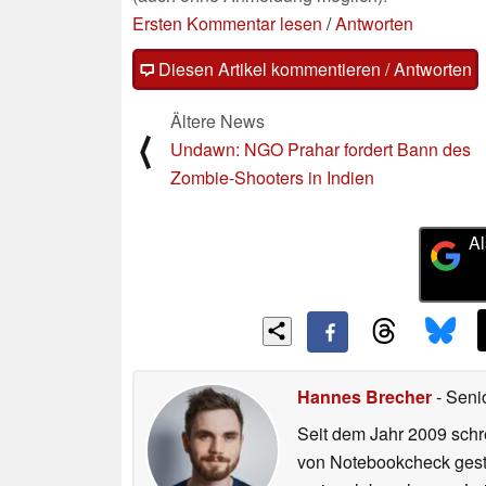
Ersten Kommentar lesen
/
Antworten
Diesen Artikel kommentieren / Antworten
Ältere News
⟨
Undawn: NGO Prahar fordert Bann des
Zombie-Shooters in Indien
Al
Hannes Brecher
- Seni
Seit dem Jahr 2009 schre
von Notebookcheck gest