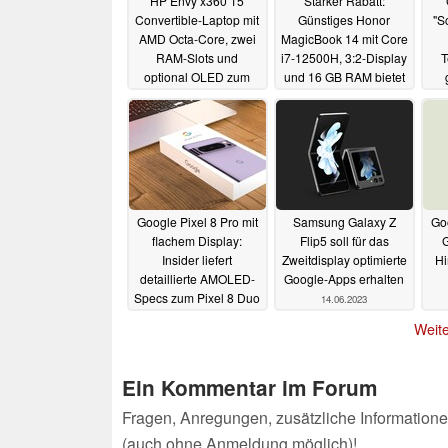
HP Envy x360 15
Starker Rabatt:
Convertible-Laptop mit
Günstiges Honor
"S
AMD Octa-Core, zwei
MagicBook 14 mit Core
RAM-Slots und
i7-12500H, 3:2-Display
T
optional OLED zum
und 16 GB RAM bietet
unschlagbaren Deal-
fast alles
20.06.2023
Preis dank doppeltem
Rabatt
20.06.2023
Google Pixel 8 Pro mit
Samsung Galaxy Z
Go
flachem Display:
Flip5 soll für das
G
Insider liefert
Zweitdisplay optimierte
Hi
detaillierte AMOLED-
Google-Apps erhalten
Specs zum Pixel 8 Duo
14.06.2023
18.06.2023
Weite
Ein Kommentar im Forum
Fragen, Anregungen, zusätzliche Informatione
(auch ohne Anmeldung möglich)!