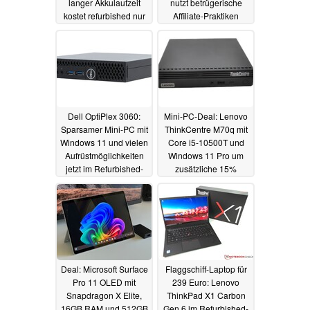
langer Akkulaufzeit
nutzt betrügerische
kostet refurbished nur
Affiliate-Praktiken
154 Euro
21.01.2025
23.12.2024
Dell OptiPlex 3060:
Mini-PC-Deal: Lenovo
Sparsamer Mini-PC mit
ThinkCentre M70q mit
Windows 11 und vielen
Core i5-10500T und
Aufrüstmöglichkeiten
Windows 11 Pro um
jetzt im Refurbished-
zusätzliche 15%
Deal
rabattiert
19.12.2024
18.12.2024
Deal: Microsoft Surface
Flaggschiff-Laptop für
Pro 11 OLED mit
239 Euro: Lenovo
Snapdragon X Elite,
ThinkPad X1 Carbon
16GB RAM und 512GB
Gen 6 im Refurbished-