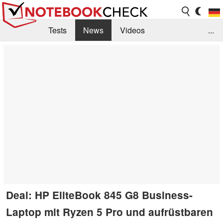
Tests
News
Videos
...
Benchmarks & Tech
Externe Tests
Kaufberatung
Deals
Suche
Jobs
Forum
Deal: HP EliteBook 845 G8 Business-
Laptop mit Ryzen 5 Pro und aufrüstbaren