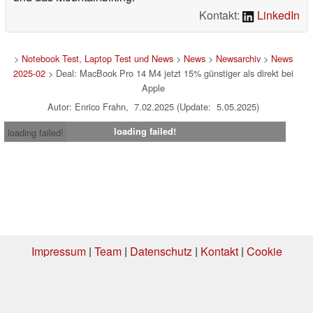
Kontakt:
LinkedIn
>
Notebook Test, Laptop Test und News
>
News
>
Newsarchiv
>
News
2025-02
> Deal: MacBook Pro 14 M4 jetzt 15% günstiger als direkt bei
Apple
Autor: Enrico Frahn, 7.02.2025 (Update: 5.05.2025)
loading failed!
loading failed!
Impressum
|
Team
|
Datenschutz
|
Kontakt
|
Cookie
Einstellungen
| 05.08.2026 00:42
* Beim Kauf über einen Affiliate-Link kann Notebookcheck eine Vergütung
erhalten. Vielen Dank für Ihre Unterstützung!.