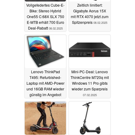
Vollgefedertes Cube-E-
Zeitlich limitiert:
Bike: Stereo Hybrid
Gigabyte Aorus 15X
One55 C:68X SLX 750
mit RTX 4070 jetzt zum
E-MTB erhält 700 Euro
Spitzenpreis
08.02.2025
Deal-Rabatt
08.02.2025
Lenovo ThinkPad
Mini-PC-Deal: Lenovo
T495: Refurbished-
ThinkCentre M720q mit
Laptop mit AMD-Power
Windows 11 Pro gibts
und 16GB RAM wieder
wieder zum Sparpreis
günstig im Angebot
07.02.2025
08.02.2025