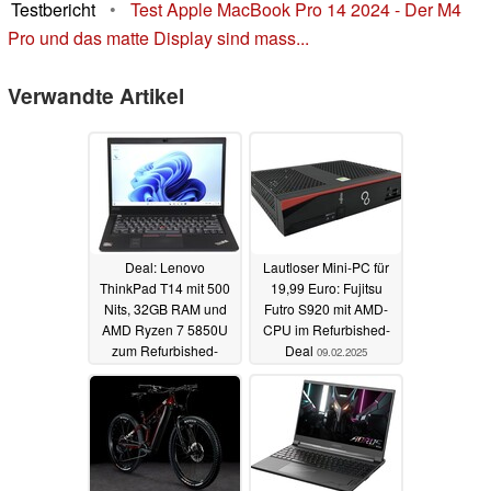
Testbericht
•
Test Apple MacBook Pro 14 2024 - Der M4
Pro und das matte Display sind mass...
Verwandte Artikel
Deal: Lenovo
Lautloser Mini-PC für
ThinkPad T14 mit 500
19,99 Euro: Fujitsu
Nits, 32GB RAM und
Futro S920 mit AMD-
AMD Ryzen 7 5850U
CPU im Refurbished-
zum Refurbished-
Deal
09.02.2025
Spitzenpreis
10.02.2025