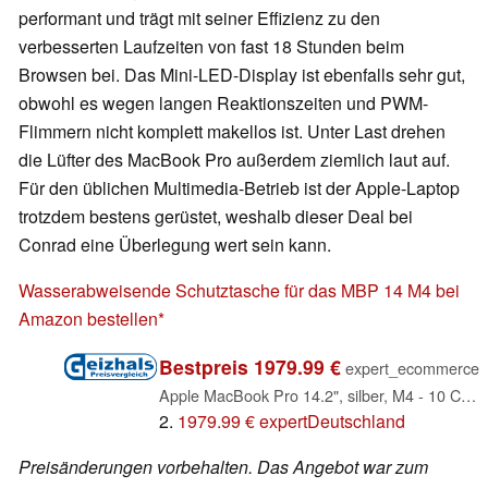
performant und trägt mit seiner Effizienz zu den
verbesserten Laufzeiten von fast 18 Stunden beim
Browsen bei. Das Mini-LED-Display ist ebenfalls sehr gut,
obwohl es wegen langen Reaktionszeiten und PWM-
Flimmern nicht komplett makellos ist. Unter Last drehen
die Lüfter des MacBook Pro außerdem ziemlich laut auf.
Für den üblichen Multimedia-Betrieb ist der Apple-Laptop
trotzdem bestens gerüstet, weshalb dieser Deal bei
Conrad eine Überlegung wert sein kann.
Wasserabweisende Schutztasche für das MBP 14 M4 bei
Amazon bestellen
Bestpreis 1979.99 €
expert_ecommerce
Apple MacBook Pro 14.2", silber, M4 - 10 Core CPU / 10 Core GPU, 16GB RAM, 512GB SSD, DE [2024] (MW2W3D/A / Z1DW)
2.
1979.99 € expertDeutschland
Preisänderungen vorbehalten. Das Angebot war zum