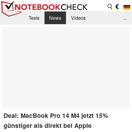
Tests
News
Videos
...
Benchmarks & Tech
Externe Tests
Kaufberatung
Deals
Suche
Jobs
Forum
Deal: MacBook Pro 14 M4 jetzt 15%
günstiger als direkt bei Apple