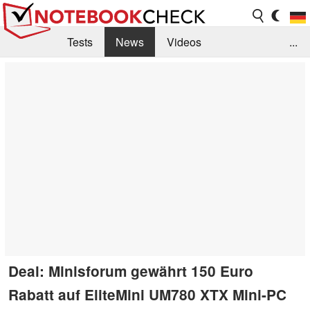
Tests
News
Videos
...
Benchmarks & Tech
Externe Tests
Kaufberatung
Deals
Suche
Jobs
Forum
Deal: Minisforum gewährt 150 Euro
Rabatt auf EliteMini UM780 XTX Mini-PC