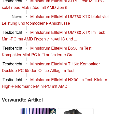
Testbericht
•
Minisforum EliteMini AI370 Test: Mini-PC
setzt neue Maßstäbe mit AMD Zen 5 ...
|
News
•
Minisforum EliteMini UM780 XTX bietet viel
Leistung und topmoderne Anschlüsse
|
Testbericht
•
Minisforum EliteMini UM780 XTX im Test:
Mini-PC mit AMD Ryzen 7 7840HS und ...
|
Testbericht
•
Minisforum EliteMini B550 im Test:
Kompakter Mini-PC trifft auf externe Gra...
|
Testbericht
•
Minisforum EliteMini TH50: Kompakter
Desktop-PC für den Office-Alltag im Test
|
Testbericht
•
Minisforum EliteMini HX90 im Test: Kleiner
High-Performance-Mini-PC mit AMD...
Verwandte Artikel