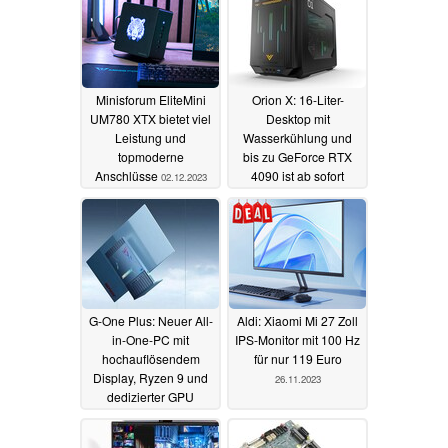
Minisforum EliteMini
Orion X: 16-Liter-
UM780 XTX bietet viel
Desktop mit
Leistung und
Wasserkühlung und
topmoderne
bis zu GeForce RTX
Anschlüsse
4090 ist ab sofort
02.12.2023
erhältlich und lässt sich
einfach modifizieren
30.11.2023
G-One Plus: Neuer All-
Aldi: Xiaomi Mi 27 Zoll
in-One-PC mit
IPS-Monitor mit 100 Hz
hochauflösendem
für nur 119 Euro
Display, Ryzen 9 und
26.11.2023
dedizierter GPU
28.11.2023