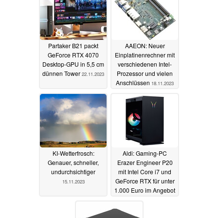
Partaker B21 packt
AAEON: Neuer
GeForce RTX 4070
Einplatinenrechner mit
Desktop-GPU in 5,5 cm
verschiedenen Intel-
dünnen Tower
Prozessor und vielen
22.11.2023
Anschlüssen
18.11.2023
KI-Wetterfrosch:
Aldi: Gaming-PC
Genauer, schneller,
Erazer Engineer P20
undurchsichtiger
mit Intel Core i7 und
GeForce RTX für unter
15.11.2023
1.000 Euro im Angebot
11.11.2023