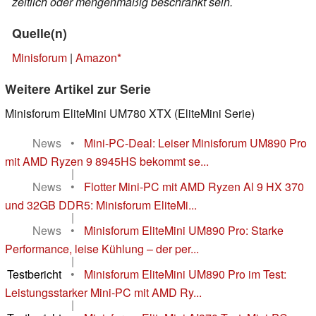
zeitlich oder mengenmäßig beschränkt sein.
Quelle(n)
Minisforum
|
Amazon
Weitere Artikel zur Serie
Minisforum EliteMini UM780 XTX (EliteMini Serie)
News
•
Mini-PC-Deal: Leiser Minisforum UM890 Pro
mit AMD Ryzen 9 8945HS bekommt se...
|
News
•
Flotter Mini-PC mit AMD Ryzen Al 9 HX 370
und 32GB DDR5: Minisforum EliteMi...
|
News
•
Minisforum EliteMini UM890 Pro: Starke
Performance, leise Kühlung – der per...
|
Testbericht
•
Minisforum EliteMini UM890 Pro im Test:
Leistungsstarker Mini-PC mit AMD Ry...
|