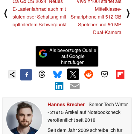
Ca Go CS 2024: Neues
Vivo Y100i startet als
E-Lastenfahrrad auch mit
Mittelklasse-
⟨
⟩
stufenloser Schaltung mit
Smartphone mit 512 GB
optimiertem Schwerpunkt
Speicher und 50 MP
Dual-Kamera
Als bevorzugte Quelle
auf Google
hinzufügen
Hannes Brecher
- Senior Tech Writer
- 21915 Artikel auf Notebookcheck
veröffentlicht
seit 2018
Seit dem Jahr 2009 schreibe ich für