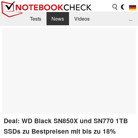
Tests
News
Videos
...
Benchmarks & Tech
Externe Tests
Kaufberatung
Deals
Suche
Jobs
Forum
Deal: WD Black SN850X und SN770 1TB
SSDs zu Bestpreisen mit bis zu 18%