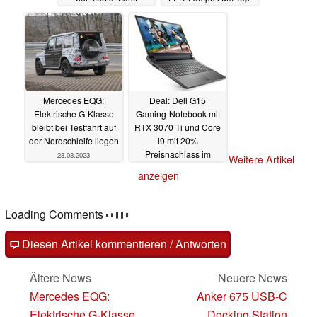
Preis
24.03.2023
24.03.2023
Mercedes EQG:
Deal: Dell G15
Elektrische G-Klasse
Gaming-Notebook mit
bleibt bei Testfahrt auf
RTX 3070 Ti und Core
der Nordschleife liegen
i9 mit 20%
Preisnachlass im
23.03.2023
Weitere Artikel
Angebot
22.03.2023
anzeigen
Loading Comments
Diesen Artikel kommentieren / Antworten
Ältere News
Neuere News
Mercedes EQG:
Anker 675 USB-C
Elektrische G-Klasse
Docking Station