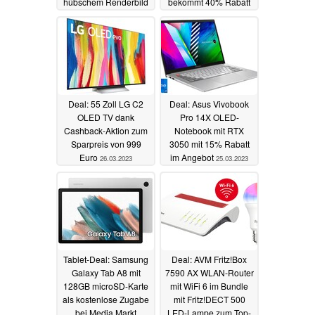
hübschem Renderbild
bekommt 40% Rabatt
bei Amazon
27.03.2023
27.03.2023
Deal: 55 Zoll LG C2
Deal: Asus Vivobook
OLED TV dank
Pro 14X OLED-
Cashback-Aktion zum
Notebook mit RTX
Sparpreis von 999
3050 mit 15% Rabatt
Euro
im Angebot
26.03.2023
25.03.2023
Tablet-Deal: Samsung
Deal: AVM Fritz!Box
Galaxy Tab A8 mit
7590 AX WLAN-Router
128GB microSD-Karte
mit WiFi 6 im Bundle
als kostenlose Zugabe
mit Fritz!DECT 500
bei Media Markt
LED-Lampe zum Top-