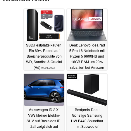
SSD/Festplatte kaufen:
Deal: Lenovo IdeaPad
Bis 69% Rabatt auf
5 Pro 16 Notebook mit
Speicherprodukte von
Ryzen 5 6600HS und
WD, Sandisk & Crucial
16GB RAM um 20%
(Ad)
rabattiert bei Amazon
04.04.2023
28.03.2023
Volkswagen ID.2 X:
Bestpreis-Deal:
VWs kleiner Elektro-
Günstige Samsung
SUV auf Basis des ID.
HW-B440 Soundbar
2all zeigt sich auf
mit Subwoofer