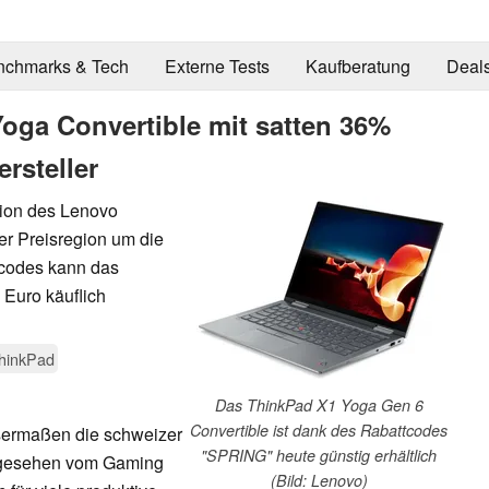
nchmarks & Tech
Externe Tests
Kaufberatung
Deal
oga Convertible mit satten 36%
rsteller
tion des Lenovo
er Preisregion um die
ncodes kann das
9 Euro käuflich
hinkPad
Das ThinkPad X1 Yoga Gen 6
Convertible ist dank des Rabattcodes
ssermaßen die schweizer
"SPRING" heute günstig erhältlich
bgesehen vom Gaming
(Bild: Lenovo)