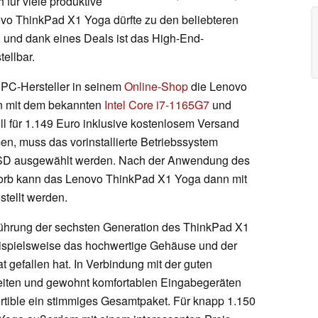
 für viele produktive
 ThinkPad X1 Yoga dürfte zu den beliebteren
 und dank eines Deals ist das High-End-
ellbar.
 PC-Hersteller in seinem
Online-Shop
die Lenovo
n mit dem bekannten
Intel Core i7-1165G7
und
ll für 1.149 Euro inklusive kostenlosem Versand
n, muss das vorinstallierte Betriebssystem
SD ausgewählt werden. Nach der Anwendung des
rb kann das Lenovo ThinkPad X1 Yoga dann mit
stellt werden.
führung der sechsten Generation des ThinkPad X1
eispielsweise das hochwertige Gehäuse und der
 gefallen hat. In Verbindung mit der guten
eiten und gewohnt komfortablen Eingabegeräten
rtible ein stimmiges Gesamtpaket. Für knapp 1.150