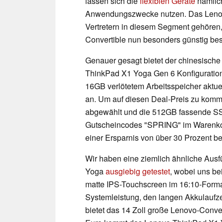
lassen sich die
flexiblen Geräte
nämlich
Anwendungszwecke nutzen. Das Lenovo
Vertretern in diesem Segment gehören,
Convertible nun besonders günstig best
Genauer gesagt bietet der chinesische
ThinkPad X1 Yoga Gen 6 Konfiguratio
16GB verlötetem Arbeitsspeicher aktue
an. Um auf diesen Deal-Preis zu komme
abgewählt und die 512GB fassende S
Gutscheincodes "SPRING" im Warenko
einer Ersparnis von über 30 Prozent be
Wir haben eine ziemlich ähnliche Aus
Yoga
ausgiebig getestet
, wobei uns b
matte IPS-Touchscreen im 16:10-Format
Systemleistung, den langen Akkulaufz
bietet das 14 Zoll große Lenovo-Conve