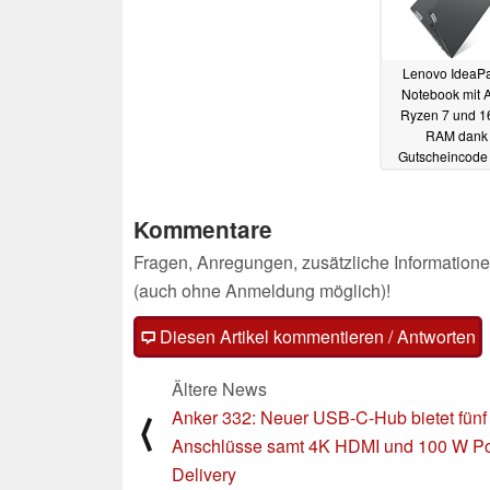
Lenovo IdeaP
Notebook mit
Ryzen 7 und 
RAM dank
Gutscheincode
günstigen Deal-
von 590 Euro
20.
Kommentare
Fragen, Anregungen, zusätzliche Informatione
(auch ohne Anmeldung möglich)!
Diesen Artikel kommentieren / Antworten
Ältere News
Anker 332: Neuer USB-C-Hub bietet fünf
⟨
Anschlüsse samt 4K HDMI und 100 W P
Delivery