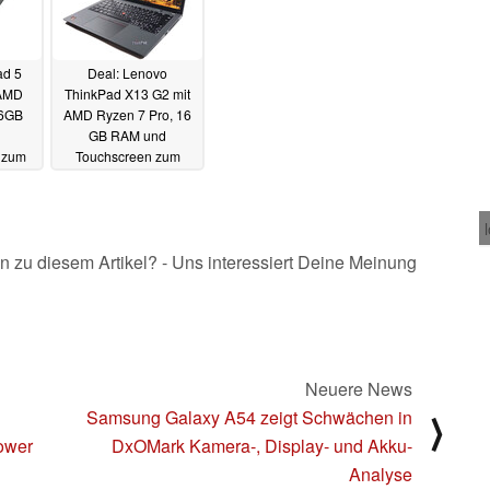
ad 5
Deal: Lenovo
 AMD
ThinkPad X13 G2 mit
16GB
AMD Ryzen 7 Pro, 16
GB RAM und
 zum
Touchscreen zum
Preis
Bestpreis direkt vom
Hersteller
03.2023
20.03.2023
n zu diesem Artikel? - Uns interessiert Deine Meinung
Neuere News
Samsung Galaxy A54 zeigt Schwächen in
⟩
ower
DxOMark Kamera-, Display- und Akku-
Analyse