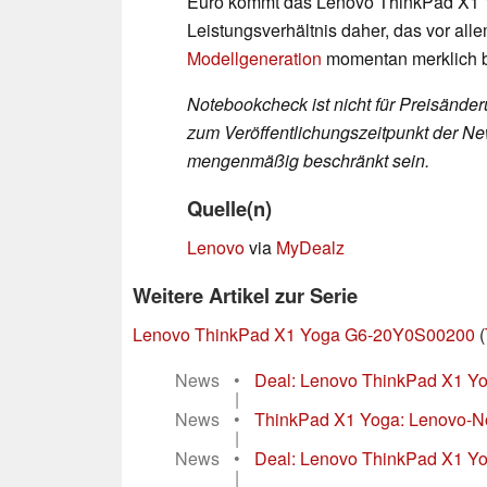
Euro kommt das Lenovo ThinkPad X1 Y
Leistungsverhältnis daher, das vor all
Modellgeneration
momentan merklich be
Notebookcheck ist nicht für Preisände
zum Veröffentlichungszeitpunkt der New
mengenmäßig beschränkt sein.
Quelle(n)
Lenovo
via
MyDealz
Weitere Artikel zur Serie
Lenovo ThinkPad X1 Yoga G6-20Y0S00200
(
News
•
Deal: Lenovo ThinkPad X1 Yog
|
News
•
ThinkPad X1 Yoga: Lenovo-Not
|
News
•
Deal: Lenovo ThinkPad X1 Yog
|