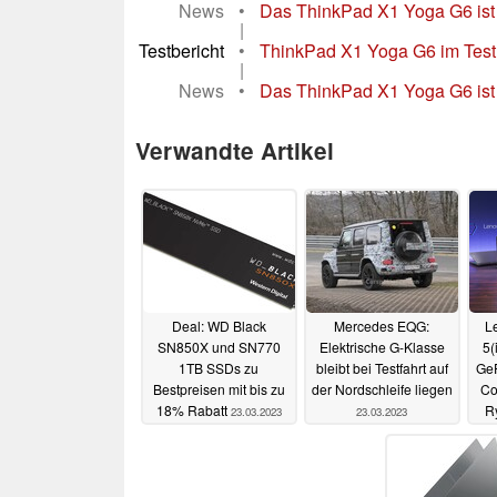
News
•
Das ThinkPad X1 Yoga G6 ist e
|
Testbericht
•
ThinkPad X1 Yoga G6 im Test
|
News
•
Das ThinkPad X1 Yoga G6 ist
Verwandte Artikel
Deal: WD Black
Mercedes EQG:
L
SN850X und SN770
Elektrische G-Klasse
5(
1TB SSDs zu
bleibt bei Testfahrt auf
GeF
Bestpreisen mit bis zu
der Nordschleife liegen
Co
18% Rabatt
R
23.03.2023
23.03.2023
s