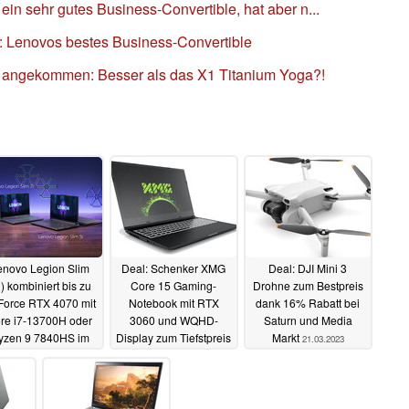
in sehr gutes Business-Convertible, hat aber n...
: Lenovos bestes Business-Convertible
 angekommen: Besser als das X1 Titanium Yoga?!
enovo Legion Slim
Deal: Schenker XMG
Deal: DJI Mini 3
i) kombiniert bis zu
Core 15 Gaming-
Drohne zum Bestpreis
orce RTX 4070 mit
Notebook mit RTX
dank 16% Rabatt bei
re i7-13700H oder
3060 und WQHD-
Saturn und Media
yzen 9 7840HS im
Display zum Tiefstpreis
Markt
21.03.2023
chlanken 16-Zoll-
mit 16% Ersparnis
Gaming-Laptop
21.03.2023
23.03.2023