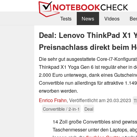
Tests
News
Videos
Be
Deal: Lenovo ThinkPad X1 Y
Preisnachlass direkt beim He
Die sehr gut ausgestattete Core-i7-Konfigura
Thinkpad X1 Yoga Gen 6 ist regulär eher in d
2.000 Euro unterwegs, dank eines Gutschei
Convertible nun allerdings für attraktive 1.14
erworben werden.
Enrico Frahn
,
Veröffentlicht am
20.03.2023
T
Convertible / 2-in-1
Deal
14 Zoll große Convertibles sind gewi
Taschenmesser unter den Laptops, a