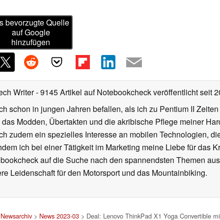
s bevorzugte Quelle
auf Google
hinzufügen
ech Writer
- 9145 Artikel auf Notebookcheck veröffentlicht
seit 
ch schon in jungen Jahren befallen, als ich zu Pentium II Zeite
h das Modden, Übertakten und die akribische Pflege meiner Ha
ich zudem ein spezielles Interesse an mobilen Technologien, di
hdem ich bei einer Tätigkeit im Marketing meine Liebe für das 
ebookcheck auf die Suche nach den spannendsten Themen aus d
e Leidenschaft für den Motorsport und das Mountainbiking.
>
Newsarchiv
>
News 2023-03
> Deal: Lenovo ThinkPad X1 Yoga Convertible mit 