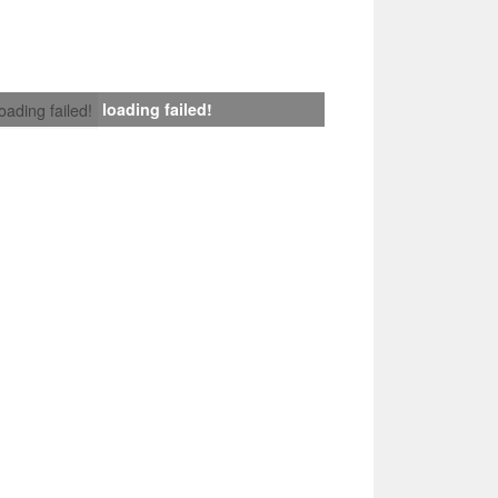
loading failed!
loading failed!