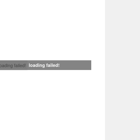
loading failed!
loading failed!