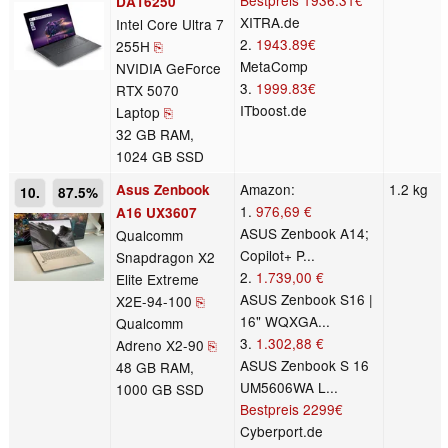
DA16250
XITRA.de
Intel Core Ultra 7
2.
1943.89€
255H
⎘
MetaComp
NVIDIA GeForce
3.
1999.83€
RTX 5070
ITboost.de
Laptop
⎘
32 GB RAM,
1024 GB SSD
Amazon:
1.2 kg
Asus Zenbook
10.
87.5%
1.
976,69 €
A16 UX3607
ASUS Zenbook A14;
Qualcomm
Copilot+ P...
Snapdragon X2
2.
1.739,00 €
Elite Extreme
ASUS Zenbook S16 |
X2E-94-100
⎘
16" WQXGA...
Qualcomm
3.
1.302,88 €
Adreno X2-90
⎘
ASUS Zenbook S 16
48 GB RAM,
UM5606WA L...
1000 GB SSD
Bestpreis
2299€
Cyberport.de