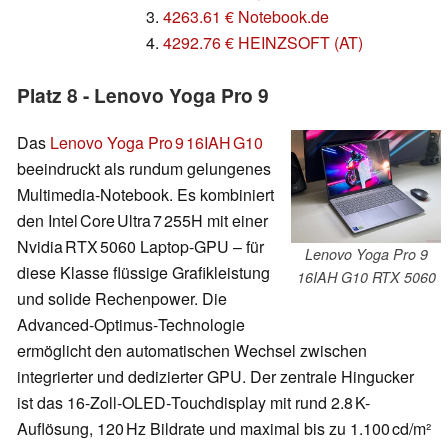
3.
4263.61 € Notebook.de
4.
4292.76 € HEINZSOFT (AT)
Platz 8 - Lenovo Yoga Pro 9
Das
Lenovo Yoga Pro 9 16IAH G10
beeindruckt als rundum gelungenes
Multimedia‑Notebook. Es kombiniert
den Intel Core Ultra 7 255H mit einer
Nvidia RTX 5060 Laptop‑GPU – für
Lenovo Yoga Pro 9
diese Klasse flüssige Grafikleistung
16IAH G10 RTX 5060
und solide Rechenpower. Die
Advanced‑Optimus‑Technologie
ermöglicht den automatischen Wechsel zwischen
integrierter und dedizierter GPU. Der zentrale Hingucker
ist das 16-Zoll‑OLED‑Touchdisplay mit rund 2.8 K-
Auflösung, 120 Hz Bildrate und maximal bis zu 1.100 cd/m²