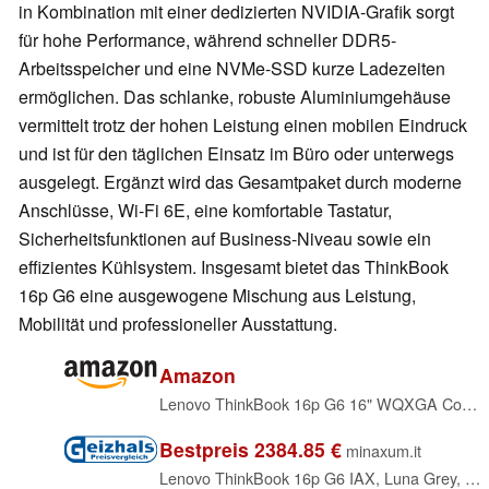
in Kombination mit einer dedizierten NVIDIA-Grafik sorgt
für hohe Performance, während schneller DDR5-
Arbeitsspeicher und eine NVMe-SSD kurze Ladezeiten
ermöglichen. Das schlanke, robuste Aluminiumgehäuse
vermittelt trotz der hohen Leistung einen mobilen Eindruck
und ist für den täglichen Einsatz im Büro oder unterwegs
ausgelegt. Ergänzt wird das Gesamtpaket durch moderne
Anschlüsse, Wi-Fi 6E, eine komfortable Tastatur,
Sicherheitsfunktionen auf Business-Niveau sowie ein
effizientes Kühlsystem. Insgesamt bietet das ThinkBook
16p G6 eine ausgewogene Mischung aus Leistung,
Mobilität und professioneller Ausstattung.
Amazon
Lenovo ThinkBook 16p G6 16" WQXGA Core Ultra 7 255HX 32GB/1TB SSD RTX5060 Win11 Pro
Bestpreis 2384.85 €
minaxum.it
Lenovo ThinkBook 16p G6 IAX, Luna Grey, Core Ultra 7 255HX, 32GB RAM, 1TB SSD, GeForce RTX 5060, 1600x2560, DE (21R00043GE)