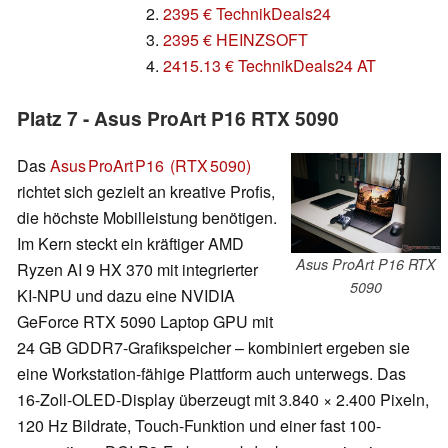
2.
2395 € TechnikDeals24
3.
2395 € HEINZSOFT
4.
2415.13 € TechnikDeals24 AT
Platz 7 - Asus ProArt P16 RTX 5090
Das
Asus ProArt P16 (RTX 5090)
richtet sich gezielt an kreative Profis,
die höchste Mobilleistung benötigen.
Im Kern steckt ein kräftiger AMD
Asus ProArt P16 RTX
Ryzen AI 9 HX 370 mit integrierter
5090
KI-NPU und dazu eine NVIDIA
GeForce RTX 5090 Laptop GPU mit
24 GB GDDR7-Grafikspeicher – kombiniert ergeben sie
eine Workstation-fähige Plattform auch unterwegs. Das
16-Zoll-OLED-Display überzeugt mit 3.840 × 2.400 Pixeln,
120 Hz Bildrate, Touch-Funktion und einer fast 100-