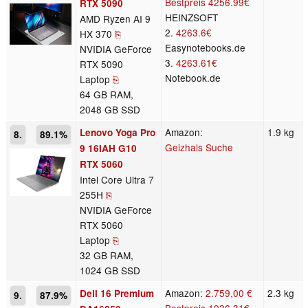
Bestpreis
4256.99€
RTX 5090
HEINZSOFT
AMD Ryzen AI 9
2.
4263.6€
HX 370
⎘
Easynotebooks.de
NVIDIA GeForce
3.
4263.61€
RTX 5090
Notebook.de
Laptop
⎘
64 GB RAM,
2048 GB SSD
Amazon:
1.9 kg
Lenovo Yoga Pro
8.
89.1%
Geizhals Suche
9 16IAH G10
RTX 5060
Intel Core Ultra 7
255H
⎘
NVIDIA GeForce
RTX 5060
Laptop
⎘
32 GB RAM,
1024 GB SSD
Amazon:
2.759,00 €
2.3 kg
Dell 16 Premium
9.
87.9%
Bestpreis
1936.31€