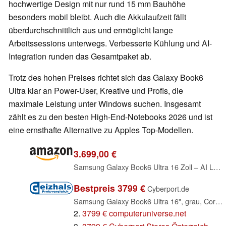
hochwertige Design mit nur rund 15 mm Bauhöhe
besonders mobil bleibt. Auch die Akkulaufzeit fällt
überdurchschnittlich aus und ermöglicht lange
Arbeitssessions unterwegs. Verbesserte Kühlung und AI-
Integration runden das Gesamtpaket ab.
Trotz des hohen Preises richtet sich das Galaxy Book6
Ultra klar an Power-User, Kreative und Profis, die
maximale Leistung unter Windows suchen. Insgesamt
zählt es zu den besten High-End-Notebooks 2026 und ist
eine ernsthafte Alternative zu Apples Top-Modellen.
3.699,00 €
Samsung Galaxy Book6 Ultra 16 Zoll – AI Laptop mit Intel Core 7 Prozessor, 32 GB RAM, 512 GB SSD, NVIDIA RTX 5060, Touchscreen Display, Gray, 3 Jahre Herstellergarantie [Exklusiv bei Amazon]
Bestpreis 3799 €
Cyberport.de
Samsung Galaxy Book6 Ultra 16", grau, Core Ultra 7 356H, 32GB RAM, 1TB SSD, GeForce RTX 5070, DE (NP960UJH-XG4DE)
2.
3799 € computeruniverse.net