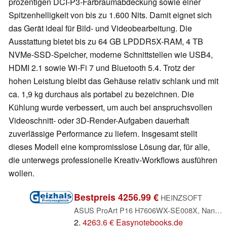
prozentigen DCI-P3-Farbraumabdeckung sowie einer
Spitzenhelligkeit von bis zu 1.600 Nits. Damit eignet sich
das Gerät ideal für Bild- und Videobearbeitung. Die
Ausstattung bietet bis zu 64 GB LPDDR5X-RAM, 4 TB
NVMe-SSD-Speicher, moderne Schnittstellen wie USB4,
HDMI 2.1 sowie Wi-Fi 7 und Bluetooth 5.4. Trotz der
hohen Leistung bleibt das Gehäuse relativ schlank und mit
ca. 1,9 kg durchaus als portabel zu bezeichnen. Die
Kühlung wurde verbessert, um auch bei anspruchsvollen
Videoschnitt- oder 3D-Render-Aufgaben dauerhaft
zuverlässige Performance zu liefern. Insgesamt stellt
dieses Modell eine kompromisslose Lösung dar, für alle,
die unterwegs professionelle Kreativ-Workflows ausführen
wollen.
Bestpreis 4256.99 €
HEINZSOFT
ASUS ProArt P16 H7606WX-SE008X, Nano Black, Ryzen AI 9 HX 370, 64GB RAM, 2TB SSD, GeForce RTX 5090, DE (90NB17E1-M001N0)
2.
4263.6 € Easynotebooks.de