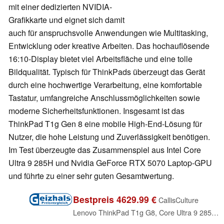
mit einer dedizierten NVIDIA-
Grafikkarte und eignet sich damit
auch für anspruchsvolle Anwendungen wie Multitasking,
Entwicklung oder kreative Arbeiten. Das hochauflösende
16:10-Display bietet viel Arbeitsfläche und eine tolle
Bildqualität. Typisch für ThinkPads überzeugt das Gerät
durch eine hochwertige Verarbeitung, eine komfortable
Tastatur, umfangreiche Anschlussmöglichkeiten sowie
moderne Sicherheitsfunktionen. Insgesamt ist das
ThinkPad T1g Gen 8 eine mobile High-End-Lösung für
Nutzer, die hohe Leistung und Zuverlässigkeit benötigen.
Im Test überzeugte das Zusammenspiel aus Intel Core
Ultra 9 285H und Nvidia GeForce RTX 5070 Laptop-GPU
und führte zu einer sehr guten Gesamtwertung.
Bestpreis 4629.99 €
CallisCulture
Lenovo ThinkPad T1g G8, Core Ultra 9 285H, 64GB RAM, 2TB SSD, GeForce RTX 5070, DE (21TD0004GE)