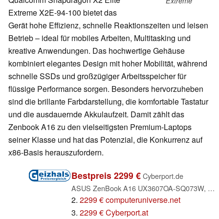
Extreme
Extreme X2E-94-100 bietet das
Gerät hohe Effizienz, schnelle Reaktionszeiten und leisen
Betrieb – ideal für mobiles Arbeiten, Multitasking und
kreative Anwendungen. Das hochwertige Gehäuse
kombiniert elegantes Design mit hoher Mobilität, während
schnelle SSDs und großzügiger Arbeitsspeicher für
flüssige Performance sorgen. Besonders hervorzuheben
sind die brillante Farbdarstellung, die komfortable Tastatur
und die ausdauernde Akkulaufzeit. Damit zählt das
Zenbook A16 zu den vielseitigsten Premium-Laptops
seiner Klasse und hat das Potenzial, die Konkurrenz auf
x86-Basis herauszufordern.
Bestpreis 2299 €
Cyberport.de
ASUS ZenBook A16 UX3607OA-SQ073W, Zabriskie Beige, Snapdragon X2 Elite Extreme - X2E-94-100, 48GB RAM, 1TB SSD, DE (90NB17W1-M00550)
2.
2299 € computeruniverse.net
3.
2299 € Cyberport.at