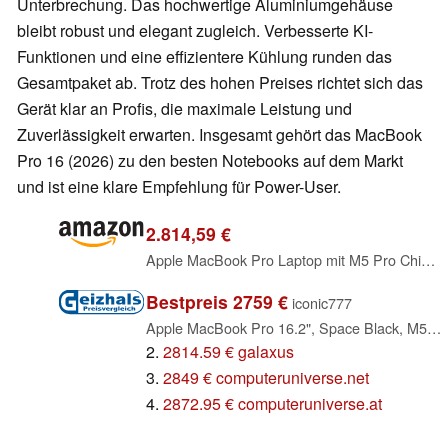
Unterbrechung. Das hochwertige Aluminiumgehäuse
bleibt robust und elegant zugleich. Verbesserte KI-
Funktionen und eine effizientere Kühlung runden das
Gesamtpaket ab. Trotz des hohen Preises richtet sich das
Gerät klar an Profis, die maximale Leistung und
Zuverlässigkeit erwarten. Insgesamt gehört das MacBook
Pro 16 (2026) zu den besten Notebooks auf dem Markt
und ist eine klare Empfehlung für Power-User.
2.814,59 €
Apple MacBook Pro Laptop mit M5 Pro Chip mit 18-Core CPU und 20-Core GPU: Entwickelt für KI, 16,2" Liquid Retina XDR Display, 24 GB gemeinsamer Arbeitsspeicher, 1 TB SSD, WLAN 7; Space Schwarz
Bestpreis 2759 €
iconic777
Apple MacBook Pro 16.2", Space Black, M5 Pro - 18 Core CPU / 20 Core GPU, 24GB RAM, 1TB SSD, DE [2026] (MGEA4D/A)
2.
2814.59 € galaxus
3.
2849 € computeruniverse.net
4.
2872.95 € computeruniverse.at