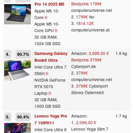
Bestpreis
1799€
Pro 14 2025 M5
computeruniverse.net
Apple M5 10-
2.
1799€
tsc
Core
⎘
3.
1814.12€
Apple M5 10-
computeruniverse.at
Core GPU
⎘
32 GB RAM,
1024 GB SSD
Amazon:
3.699,00 €
1.9 kg
Samsung Galaxy
4.
90.7%
Bestpreis
3799€
Book6 Ultra
Cyberport.de
Intel Core Ultra 7
2.
3799€
356H
⎘
computeruniverse.net
NVIDIA GeForce
3.
3799€
Cyberport
RTX 5070
Stores Österreich
Laptop
⎘
32 GB RAM,
1000 GB SSD
Amazon:
1.7 kg
Lenovo Yoga Pro
5.
90.4%
1.
2.099,00 €
7 15IPH11
Lenovo Yoga Slim 7
Intel Core Ultra 9