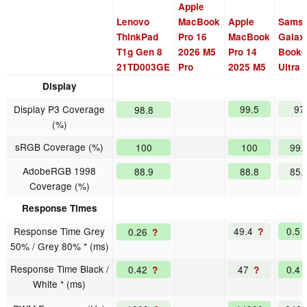
Apple
Lenovo
MacBook
Apple
Sams
ThinkPad
Pro 16
MacBook
Galax
T1g Gen 8
2026 M5
Pro 14
Book
21TD003GE
Pro
2025 M5
Ultra
Display
Display P3 Coverage
99.5
97
98.8
(%)
sRGB Coverage (%)
100
100
99.
AdobeRGB 1998
88.9
88.8
85.
Coverage (%)
Response Times
Response Time Grey
49.4
0.5
0.26
?
?
50% / Grey 80% * (ms)
Response Time Black /
0.42
47
0.4
?
?
White * (ms)