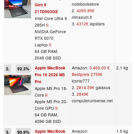
notebookstore
Gen 8
2.
4285.85€
21TD003GE
minaxum.it
Intel Core Ultra 9
3.
4312€
lapstars
285H
⎘
NVIDIA GeForce
RTX 5070
Laptop
⎘
64 GB RAM,
2048 GB SSD
Amazon:
3.469,00 €
2.1 kg
Apple MacBook
2.
92.3%
Bestpreis
2759€
Pro 16 2026 M5
iconic777
Pro
2.
2814.59€
galaxus
Apple M5 Pro 18-
3.
2849€
Core
⎘
computeruniverse.net
Apple M5 Pro 20-
Core GPU
⎘
64 GB RAM,
4096 GB SSD
Amazon:
1.5 kg
Apple MacBook
3.
90.9%