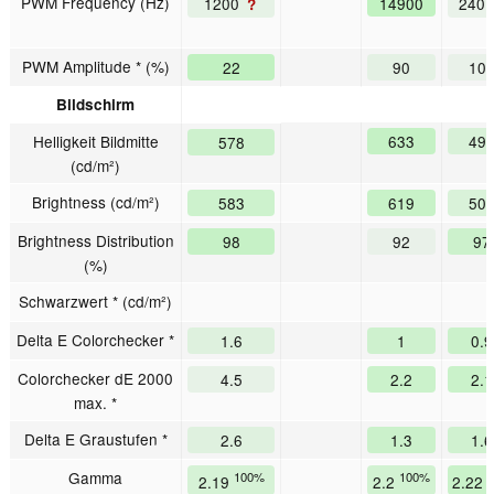
PWM Frequency (Hz)
1200
14900
240
?
PWM Amplitude * (%)
22
90
10
Bildschirm
Helligkeit Bildmitte
633
49
578
(cd/m²)
Brightness (cd/m²)
583
619
50
Brightness Distribution
98
92
97
(%)
Schwarzwert * (cd/m²)
Delta E Colorchecker *
1.6
1
0.9
Colorchecker dE 2000
4.5
2.2
2.1
max. *
Delta E Graustufen *
2.6
1.3
1.6
Gamma
100%
100%
2.19
2.2
2.22