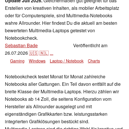
Update Juli 2026.
Gleichermaßen gut geeignet für das
Erstellen von kreativen Inhalten, als mobiler Arbeitsplatz
oder für Computerspiele, sind Multimedia-Notebooks
wahre Allrounder. Hier findest Du die aktuell am besten
bewerteten Multimedia-Laptops getestet von
Notebookcheck.
Sebastian Bade
Veröffentlicht am
,
👁
J. Simon Leitner
26.07.2026
🇺🇸
🇳🇱
...
Gaming
Windows
Laptop / Notebook
Charts
Notebookcheck testet Monat für Monat zahlreiche
Notebooks aller Gattungen. Ein Teil davon entfällt auf die
breite Klasse der Multimedia-Laptops. Hierzu zählen wir
Notebooks ab 14 Zoll, die seitens Konfiguration vom
Hersteller als Allrounder ausgelegt und mit
eigenständigen Grafikkarten bzw. leistungsstarken
integrierten Grafiklösungen bestückt sind.
Multimedia-Laptops sind die richtige Wahl für kreative und