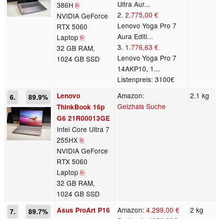
Ultra Aur...
386H
⎘
2.
2.775,00 €
NVIDIA GeForce
Lenovo Yoga Pro 7
RTX 5060
Aura Editi...
Laptop
⎘
3.
1.776,63 €
32 GB RAM,
Lenovo Yoga Pro 7
1024 GB SSD
14AKP10, 1...
Listenpreis: 3100€
Amazon:
2.1 kg
Lenovo
6.
89.9%
Geizhals Suche
ThinkBook 16p
G6 21R00013GE
Intel Core Ultra 7
255HX
⎘
NVIDIA GeForce
RTX 5060
Laptop
⎘
32 GB RAM,
1024 GB SSD
Amazon:
4.299,00 €
2 kg
Asus ProArt P16
7.
89.7%