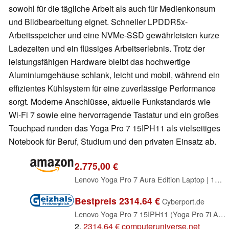
sowohl für die tägliche Arbeit als auch für Medienkonsum
und Bildbearbeitung eignet. Schneller LPDDR5x-
Arbeitsspeicher und eine NVMe-SSD gewährleisten kurze
Ladezeiten und ein flüssiges Arbeitserlebnis. Trotz der
leistungsfähigen Hardware bleibt das hochwertige
Aluminiumgehäuse schlank, leicht und mobil, während ein
effizientes Kühlsystem für eine zuverlässige Performance
sorgt. Moderne Anschlüsse, aktuelle Funkstandards wie
Wi-Fi 7 sowie eine hervorragende Tastatur und ein großes
Touchpad runden das Yoga Pro 7 15IPH11 als vielseitiges
Notebook für Beruf, Studium und den privaten Einsatz ab.
2.775,00 €
Lenovo Yoga Pro 7 Aura Edition Laptop | 15.3" WQXGA OLED Touch Display | Intel Core Ultra 9 386H | 32GB RAM | 1TB SSD | NVIDIA GeForce RTX 5060 | Windows 11 | QWERTZ | Grau | 3 Monate Premium Care
Bestpreis 2314.64 €
Cyberport.de
Lenovo Yoga Pro 7 15IPH11 (Yoga Pro 7i Aura Edition), Luna Grey, Core Ultra 9 386H, 32GB RAM, 1TB SSD, GeForce RTX 5060, DE (83SN001TGE)
2.
2314.64 € computeruniverse.net