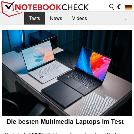
Tests
News
Videos
...
Benchmarks & Tech
Externe Tests
Kaufberatung
Deals
Suche
Jobs
Forum
Die besten Multimedia Laptops im Test