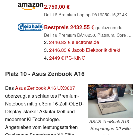
2.759,00 €
Dell 16 Premium Laptop DA16250-16,3" 4K OLED Touchscreen 120Hz, Intel Core Ultra 9 285H, RTX 5070, 32GB RAM, 1TB SSD, Windows 11 Home, Studio-Audio, QWERTZ, Platinum - 1 Jahr Dell Care Plus
Bestpreis 2432.55 €
geniuzcom.de
Dell 16 Premium DA16250, Platinum, Core Ultra 7 255H, 32GB RAM, 1TB SSD, GeForce RTX 5060, DE (X9W52 / DA16250_ARLH_011)
2.
2446.82 € electronis.de
3.
2446.83 € Jacob Elektronik direkt
4.
2449 € PC-KING
Platz 10 - Asus Zenbook A16
Das
Asus Zenbook A16 UX3607
überzeugt als schlankes Premium-
Notebook mit großem 16-Zoll-OLED-
Display, starker Akkulaufzeit und
moderner KI-Technologie.
ASUS ZenBook A16 -
Angetrieben vom leistungsstarken
Snapdragon X2 Elite
Qualcomm Snapdragon X2 Elite