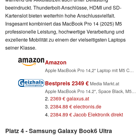
beeindruckt. Thunderbolt-Anschlüsse, HDMI und SD-
Kartenslot bieten weiterhin hohe Anschlussvielfalt.
Insgesamt kombiniert das MacBook Pro 14 (2025) M5
professionelle Leistung, hochwertige Verarbeitung und
exzellente Mobilität zu einem der vielseitigsten Laptops
seiner Klasse.
Amazon
Apple MacBook Pro 14,2" Laptop mit M5 Chip mit 10-Core CPU und 10-Core GPU: Entwickelt für Apple Intelligence, Liquid Retina XDR Display, 16 GB gemeinsamer Arbeitsspeicher, 512 GB SSD Speicher; Silber
Bestpreis 2349 €
Media Markt.at
Apple MacBook Pro 14.2", Space Black, M5 - 10 Core CPU / 10 Core GPU, 32GB RAM, 1TB SSD, DE [2025] (Z1KH / Z1KJ / Z1KK)
2.
2369 € galaxus.at
3.
2384.88 € electronis.de
4.
2384.89 € Jacob Elektronik direkt
Platz 4 - Samsung Galaxy Book6 Ultra