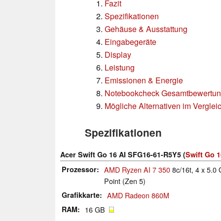
Fazit
Spezifikationen
Gehäuse & Ausstattung
Eingabegeräte
Display
Leistung
Emissionen & Energie
Notebookcheck Gesamtbewertu
Mögliche Alternativen im Verglei
Spezifikationen
Acer Swift Go 16 AI SFG16-61-R5Y5 (
Swift Go 1
Prozessor
AMD Ryzen AI 7 350
8c/16t, 4 x 5.
Point (Zen 5)
Grafikkarte
AMD Radeon 860M
RAM
16 GB