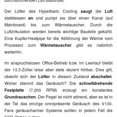
durchströmenden Luft stattfindet.
Der Lüfter des Hyperbaric Cooling
saugt
die
Luft
stattdessen
an
und pumpt sie über einen Kanal (auf
Mainboard) bis zum Wärmetauscher. Durch die
Luftzirkulation werden bereits wichtige Bauteile gekühlt.
Eine Kupfer-Heatpipe für die Abführung der Wärme vom
Prozessor zum
Wärmetauscher
gibt es natürlich
weiterhin.
Im anspruchslosen Office-Betrieb bzw. im Leerlauf bleibt
der 13.3-Zoller leise aber stets dezent hörbar. Dies gilt,
obwohl sich der
Lüfter
in diesem Zustand
abschaltet
.
Woher stammt das Geräusch? Die
schnelldrehende
Festplatte
(7.200 RPM) erzeugt ein konstantes
Grundrauschen
. Der Pegel ist nicht störend, aber es ist in
der Tat das einzige omnipräsente Geräusch des V130.
Fans geräuscharmer Systeme sollten in jedem Fall die