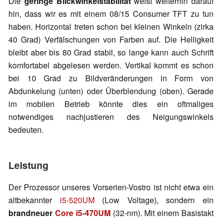
Die
geringe Blickwinkelstabilität
weist weiterhin darauf
hin, dass wir es mit einem 08/15 Consumer TFT zu tun
haben. Horizontal treten schon bei kleinen Winkeln (zirka
40 Grad) Verfälschungen von Farben auf. Die Helligkeit
bleibt aber bis 80 Grad stabil, so lange kann auch Schrift
komfortabel abgelesen werden. Vertikal kommt es schon
bei 10 Grad zu Bildveränderungen in Form von
Abdunkelung (unten) oder Überblendung (oben). Gerade
im mobilen Betrieb könnte dies ein oftmaliges
notwendiges nachjustieren des Neigungswinkels
bedeuten.
Leistung
Der Prozessor unseres Vorserien-Vostro ist nicht etwa ein
altbekannter
i5-520UM
(Low Voltage), sondern ein
brandneuer
Core i5-470UM
(32-nm). Mit einem Basistakt