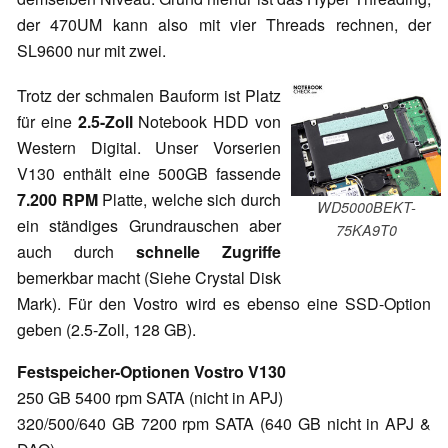
der 470UM kann also mit vier Threads rechnen, der
SL9600 nur mit zwei.
Trotz der schmalen Bauform ist Platz
für eine
2.5-Zoll
Notebook HDD von
Western Digital. Unser Vorserien
V130 enthält eine 500GB fassende
7.200 RPM
Platte, welche sich durch
WD5000BEKT-
ein ständiges Grundrauschen aber
75KA9T0
auch durch
schnelle Zugriffe
bemerkbar macht (Siehe Crystal Disk
Mark). Für den Vostro wird es ebenso eine SSD-Option
geben (2.5-Zoll, 128 GB).
Festspeicher-Optionen Vostro V130
250 GB 5400 rpm SATA (nicht in APJ)
320/500/640 GB 7200 rpm SATA (640 GB nicht in APJ &