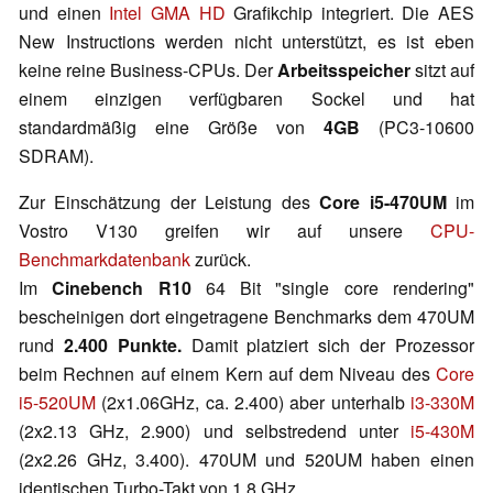
und einen
Intel GMA HD
Grafikchip integriert. Die AES
New Instructions werden nicht unterstützt, es ist eben
keine reine Business-CPUs. Der
Arbeitsspeicher
sitzt auf
einem einzigen verfügbaren Sockel und hat
standardmäßig eine Größe von
4GB
(PC3-10600
SDRAM).
Zur Einschätzung der Leistung des
Core i5-470UM
im
Vostro V130 greifen wir auf unsere
CPU-
Benchmarkdatenbank
zurück.
Im
Cinebench R10
64 Bit "single core rendering"
bescheinigen dort eingetragene Benchmarks dem 470UM
rund
2.400 Punkte.
Damit platziert sich der Prozessor
beim Rechnen auf einem Kern auf dem Niveau des
Core
i5-520UM
(2x1.06GHz, ca. 2.400) aber unterhalb
i3-330M
(2x2.13 GHz, 2.900) und selbstredend unter
i5-430M
(2x2.26 GHz, 3.400). 470UM und 520UM haben einen
identischen Turbo-Takt von 1.8 GHz.