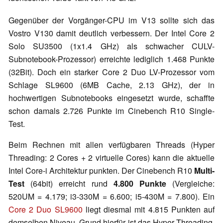
Gegenüber der Vorgänger-CPU im V13 sollte sich das
Vostro V130 damit deutlich verbessern. Der Intel Core 2
Solo SU3500 (1x1.4 GHz) als schwacher CULV-
Subnotebook-Prozessor) erreichte lediglich 1.468 Punkte
(32Bit). Doch ein starker Core 2 Duo LV-Prozessor vom
Schlage SL9600 (6MB Cache, 2.13 GHz), der in
hochwertigen Subnotebooks eingesetzt wurde, schaffte
schon damals 2.726 Punkte im Cinebench R10 Single-
Test.
Beim Rechnen mit allen verfügbaren Threads (Hyper
Threading: 2 Cores + 2 virtuelle Cores) kann die aktuelle
Intel Core-i Architektur punkten. Der Cinebench R10
Multi-
Test
(64bit) erreicht rund
4.800 Punkte
(Vergleiche:
520UM = 4.179; i3-330M = 6.600; i5-430M = 7.800). Ein
Core 2 Duo SL9600
liegt diesmal mit 4.815 Punkten auf
demselben Niveau. Grund hierfür ist das Hyper Threading,