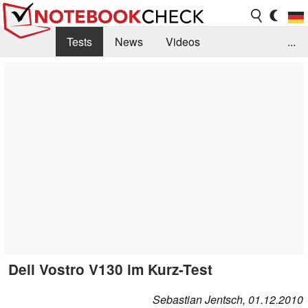
Tests
News
Videos
...
Benchmarks & Tech
Externe Tests
Kaufberatung
Deals
Suche
Jobs
Forum
Dell Vostro V130 im Kurz-Test
Sebastian Jentsch, 01.12.2010