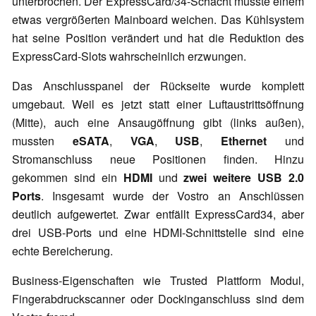
unterbrochen. Der ExpressCard/34-Schacht musste einem
etwas vergrößerten Mainboard weichen. Das Kühlsystem
hat seine Position verändert und hat die Reduktion des
ExpressCard-Slots wahrscheinlich erzwungen.
Das Anschlusspanel der Rückseite wurde komplett
umgebaut. Weil es jetzt statt einer Luftaustrittsöffnung
(Mitte), auch eine Ansaugöffnung gibt (links außen),
mussten
eSATA
,
VGA
,
USB
,
Ethernet
und
Stromanschluss neue Positionen finden. Hinzu
gekommen sind ein
HDMI
und
zwei weitere USB 2.0
Ports
. Insgesamt wurde der Vostro an Anschlüssen
deutlich aufgewertet. Zwar entfällt ExpressCard34, aber
drei USB-Ports und eine HDMI-Schnittstelle sind eine
echte Bereicherung.
Business-Eigenschaften wie Trusted Plattform Modul,
Fingerabdruckscanner oder Dockinganschluss sind dem