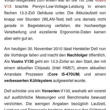
V13
brachte Penryn-Low-Voltage-Leistung in einem
flachen 13.3-Zoll Gehäuse unter. Die Akkulaufzeit von
knapp vier Stunden (WLAN-Test) ließ uns damals nicht
gerade in Begeisterung verfallen, die hochwertige
Verarbeitung und exzellente Ergonomie-Daten kamen
aber sehr gut an.
Am heutigen 30. November 2010 lässt Hersteller Dell nun
die Vorhänge fallen und macht den
Nachfolger
öffentlich.
Als
Vostro V130
geht ein 13.3-Zoller an den Start, der mit
einem aktuellen Chipsatz (Intel HM57), einem aktuellen
Arrandale Prozessor (
Core i5-470UM
) und einem
verbesserten Kühlsystem
aufgewertet wurde.
Dell schickte uns ein
Vorserien
-V130, weshalb wir vorerst
auf ausführliche Messungen und Benchmarks bewusst
verzichten. Die wenigen Angaben bezüglich Laufzeit,
Leistung und Ergonomie besitzen daher nur ihre Gültigkeit