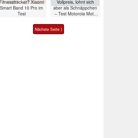
Fitnesstracker? Xiaomi
Vollpreis, lohnt sich
Smart Band 10 Pro im
aber als Schnäppchen
Test
– Test Motorola Moto
G47 Smartphone
Nächste Seite ⟩