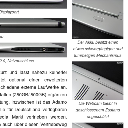
Displayport
ku
Der Akku besitzt einen
etwas schwergängigen und
fummeligen Mechanismus
2.0, Netzanschluss
kurz und lässt nahezu keinerlei
tet optional einen erweiterten
rschiedene externe Laufwerke an.
latten (250GB/ 500GB) ergänzen
ttung. Inzwischen ist das Adamo
Die Webcam bleibt in
lle für Deutschland verfügbaren
geschlossenem Zustand
edia Markt vertrieben werden.
ungeschützt
n auch über diesen Vertriebsweg