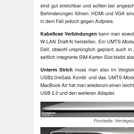
sind gut erreichbar und sollten bei angesc
Behinderungen führen. HDMI und VGA sind e
in dem Fall jedoch gegen Aufpreis.
Kabellose Verbindungen
kann man sowohl
W-LAN Draft-N herstellen. Ein UMTS-Modul i
Dell, obwohl ursprünglich geplant, auch in 
seitlich integrierte SIM-Karten Slot bleibt a
Unterm Strich
muss man also im Verglei
USB2.0/eSata Kombi und das UMTS-Modem
MacBook Air hat man wiederum einen leichte
USB 2.0 und den weiteren Adapter.
Frontseite: Verriege