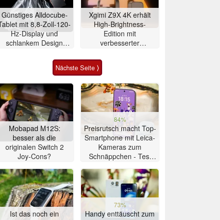
Günstiges Alldocube-
Xgimi Z9X 4K erhält
Tablet mit 8,8-Zoll-120-
High-Brightness-
Hz-Display und
Edition mit
schlankem Design
verbesserter
vorgestellt
Ausstattung
Nächste Seite ⟩
84%
Mobapad M12S:
Preisrutsch macht Top-
besser als die
Smartphone mit Leica-
originalen Switch 2
Kameras zum
Joy-Cons?
Schnäppchen - Test
Xiaomi 17T
73%
Ist das noch ein
Handy enttäuscht zum