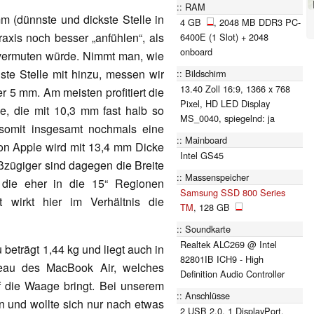
RAM
m (dünnste und dickste Stelle in
4 GB
, 2048 MB DDR3 PC-
axis noch besser „anfühlen“, als
6400E (1 Slot) + 2048
onboard
vermuten würde. Nimmt man, wie
ste Stelle mit hinzu, messen wir
Bildschirm
13.40 Zoll 16:9, 1366 x 768
r 5 mm. Am meisten profitiert die
Pixel, HD LED Display
, die mit 10,3 mm fast halb so
MS_0040, spiegelnd: ja
 somit insgesamt nochmals eine
Mainboard
on Apple wird mit 13,4 mm Dicke
Intel GS45
ßzügiger sind dagegen die Breite
Massenspeicher
die eher in die 15“ Regionen
Samsung SSD 800 Series
t wirkt hier im Verhältnis die
TM
, 128 GB
Soundkarte
Realtek ALC269 @ Intel
beträgt 1,44 kg und liegt auch in
82801IB ICH9 - High
veau des MacBook Air, welches
Definition Audio Controller
f die Waage bringt. Bei unserem
Anschlüsse
n und wollte sich nur nach etwas
2 USB 2.0, 1 DisplayPort,