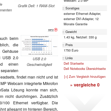
Webcam: 2.0 MP
le
Grafik Dell: 1 RAM-Slot
Sonstiges
onenten
externer Ethernet-Adapter,
externer DVI-Adapter, 12
Monate Garantie
Gewicht
1.43 kg, Netzteil: 330 g
 auch beim
lich, die
Preis
1750 Euro
ns Gehäuse
ei USB 2.0
Links
USB 2.0
Dell Startseite
nd einen
Geschwindigkeit
Dell Notebooks Übersichtseite
paraten
adsets, findet man nicht und ist
[+] Zum Vergleich hinzufügen
 MP Webcam integrierte Mikrofon
» vergleiche
0
eSata Lösung konnte man sich,
m nicht durchringen. Zusätzlich
100 Ethernet verfügbar. Die
ähnt allesamt im hinteren Bereich,