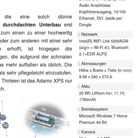
Audio Anschlüsse:
Kopfhörerausgang, 10/100
e, die eine solch dünne
Ethernet, DVI, beide per
em
durchdachten Unterbau
erst
Dongle
 zum einen zu einer hochwertig
Netzwerk
nder zum anderen mit einer sehr
Intel(R) WiFi Link 5300AGN
(a/g/n = Wi-Fi 4/), Bluetooth
 erhofft, ist hingegen die
2.1+EDR ALPS
gen, die aufgrund der schmalen
Abmessungen
s mehr auffallen als üblich. Die
Höhe x Breite x Tiefe (in mm):
ls sehr pflegeleicht einzustufen.
9.99 x 340 x 273.9
 Thirteen ist das Adamo XPS nur
Akku
ch.
20 Wh Lithium-Ion, 11.1V,
1760mAh
Betriebssystem
Microsoft Windows 7 Home
Premium 64 Bit
Kamera