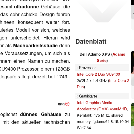
als
PNG
/
SVG
sgesamt
ultradünne
Gehäuse, die
t das sehr schicke Design führen
teen konsequent weiter fort.
iertes Modell vor sich, welches
gen unterscheidet. Hieran wird
Datenblatt
hr als
Machbarkeitsstudie
denn
kte Voraussetzungen, um sich als
Dell Adamo XPS (
Adamo
Kennern einen Namen zu machen.
Serie
)
Prozessor
o SU9400 Prozessor, einem 128GB
Intel Core 2 Duo SU9400
gspreis liegt derzeit bei 1749,-
2c/2t 2 x 1.4 GHz (
Intel Core 2
Duo
)
Grafikkarte
Intel Graphics Media
Accelerator (GMA) 4500MHD
,
öglichst
dünnes Gehäuse
zu
Kerntakt: 475 MHz, shared
 mit den aktuellen technischen
memory, igdumd64 8.15.10.94
Win7 64