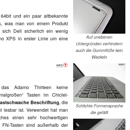
64bit und ein paar altbekannte
das, was man von einem Produkt
 sich Dell sicherlich ein wenig
Auf unebenen
o XPS in erster Linie um eine
Untergründen verhindern
auch die Gummifüße kein
Wackeln
as Adamo Thirteen keine
rmalgroßen“ Tasten im Chiclet-
rastschwache Beschriftung
, die
Schlichte Formensprache
ht lesbar ist. Verwendet hat man
die gefällt
lches einen sehr hochwertigen
e FN-Tasten sind außerhalb der