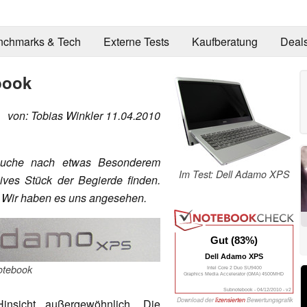
nchmarks & Tech
Externe Tests
Kaufberatung
Deal
book
von: Tobias Winkler 11.04.2010
r Suche nach etwas Besonderem
Im Test: Dell Adamo XPS
ves Stück der Begierde finden.
? Wir haben es uns angesehen.
Gut (83%)
Dell Adamo XPS
otebook
Intel Core 2 Duo SU9400
Graphics Media Accelerator (GMA) 4500MHD
Subnotebook - 04/12/2010 - v2
Download der
lizensierten
Bewertungsgrafik
nsicht außergewöhnlich. Die