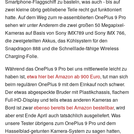
Smartphone-Flaggschiff zu basteln, was auch - bis auf
zwei kleine übrig gebliebene Teile recht gut funktioniert
hatte. Auf dem Weg zum re-assemblierten OnePlus 9 Pro
sehen wir unter Anderem die zwei großen 50 Megapixel-
Kameras auf Basis von Sony IMX789 und Sony IMX 766,
die zweigeteilten Akkus, das Kühlsystem für den
Snapdragon 888 und die Schnelllade-fähige Wireless
Charging-Folie.
Während das OnePlus 9 Pro bei uns mittlerweile leicht zu
haben ist,
etwa hier bei Amazon ab 900 Euro
, tut man sich
beim regulären OnePlus 9 mit dem Einkauf noch schwer.
Der etwas abgespeckte Bruder mit Plastikchassis, flachem
Full-HD-Display und teils etwas anderen Kameras an
Bord ist zwar
ebenso bereits bei Amazon bestellbar
, wird
aber erst Ende April auch tatsächlich ausgeliefert. Was
unsere Tester übrigens zum OnePlus 9 Pro und dem
Hasselblad-getunten Kamera-System zu sagen hatten,