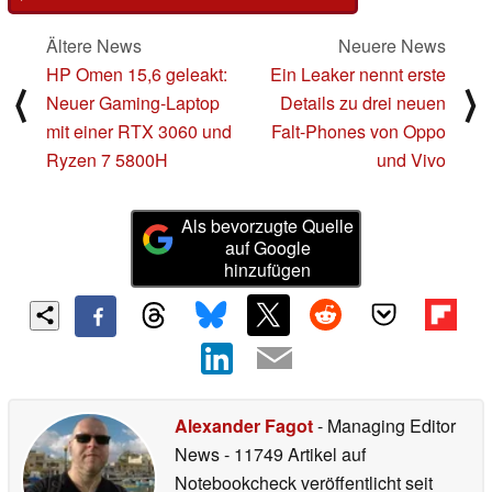
Ältere News
Neuere News
HP Omen 15,6 geleakt:
Ein Leaker nennt erste
⟨
⟩
Neuer Gaming-Laptop
Details zu drei neuen
mit einer RTX 3060 und
Falt-Phones von Oppo
Ryzen 7 5800H
und Vivo
Als bevorzugte Quelle
auf Google
hinzufügen
Alexander Fagot
- Managing Editor
News
- 11749 Artikel auf
Notebookcheck veröffentlicht
seit