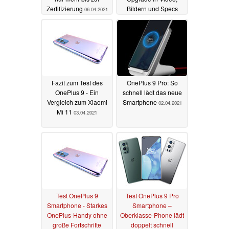
Zertifizierung
Bildern und Specs
06.04.2021
geleakt
06.04.2021
Fazit zum Test des
OnePlus 9 Pro: So
OnePlus 9 - Ein
schnell lädt das neue
Vergleich zum Xiaomi
Smartphone
02.04.2021
Mi 11
03.04.2021
Test OnePlus 9
Test OnePlus 9 Pro
Smartphone - Starkes
Smartphone –
OnePlus-Handy ohne
Oberklasse-Phone lädt
große Fortschritte
doppelt schnell