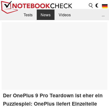
Tests
News
Videos
...
Benchmarks & Tech
Externe Tests
Kaufberatung
Deals
Suche
Jobs
Forum
Der OnePlus 9 Pro Teardown ist eher ein
Puzzlespiel: OnePlus liefert Einzelteile