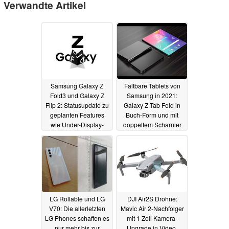
Verwandte Artikel
Samsung Galaxy Z
Faltbare Tablets von
Fold3 und Galaxy Z
Samsung in 2021:
Flip 2: Statusupdate zu
Galaxy Z Tab Fold in
geplanten Features
Buch-Form und mit
wie Under-Display-
doppeltem Scharnier
Kamera und Displays
07.04.2021
07.04.2021
LG Rollable und LG
DJI Air2S Drohne:
V70: Die allerletzten
Mavic Air 2-Nachfolger
LG Phones schaffen es
mit 1 Zoll Kamera-
nur mehr bis zur
Upgrade in Video,