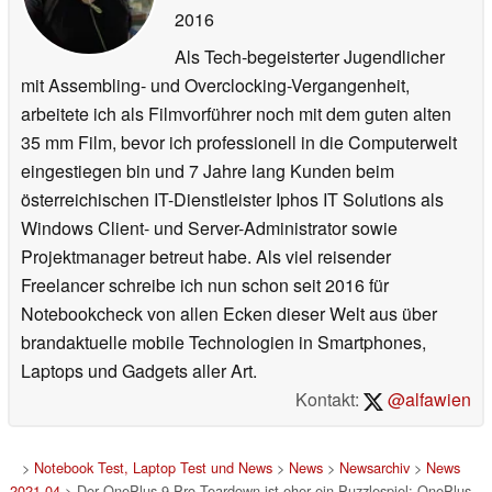
2016
Als Tech-begeisterter Jugendlicher
mit Assembling- und Overclocking-Vergangenheit,
arbeitete ich als Filmvorführer noch mit dem guten alten
35 mm Film, bevor ich professionell in die Computerwelt
eingestiegen bin und 7 Jahre lang Kunden beim
österreichischen IT-Dienstleister Iphos IT Solutions als
Windows Client- und Server-Administrator sowie
Projektmanager betreut habe. Als viel reisender
Freelancer schreibe ich nun schon seit 2016 für
Notebookcheck von allen Ecken dieser Welt aus über
brandaktuelle mobile Technologien in Smartphones,
Laptops und Gadgets aller Art.
Kontakt:
@alfawien
>
Notebook Test, Laptop Test und News
>
News
>
Newsarchiv
>
News
2021-04
> Der OnePlus 9 Pro Teardown ist eher ein Puzzlespiel: OnePlus