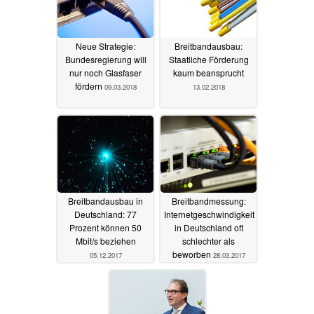
Neue Strategie:
Breitbandausbau:
Bundesregierung will
Staatliche Förderung
nur noch Glasfaser
kaum beansprucht
fördern
09.03.2018
13.02.2018
Breitbandausbau in
Breitbandmessung:
Deutschland: 77
Internetgeschwindigkeit
Prozent können 50
in Deutschland oft
Mbit/s beziehen
schlechter als
beworben
05.12.2017
28.03.2017