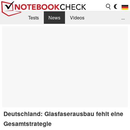
Tests
News
Videos
...
Benchmarks & Tech
Externe Tests
Kaufberatung
Deals
Suche
Jobs
Forum
Deutschland: Glasfaserausbau fehlt eine
Gesamtstrategie