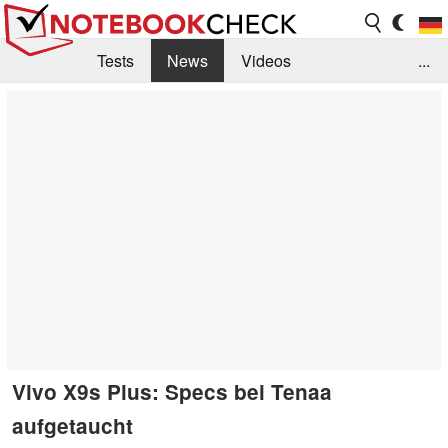
Tests
News
Videos
...
Benchmarks & Tech
Externe Tests
Kaufberatung
Deals
Suche
Jobs
Forum
Vivo X9s Plus: Specs bei Tenaa
aufgetaucht