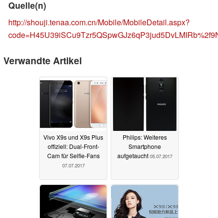
Quelle(n)
http://shouji.tenaa.com.cn/Mobile/MobileDetail.aspx?
code=H45U39iSCu9Tzr5QSpwGJz6qP3jud5DvLMIRb%2f
Verwandte Artikel
Vivo X9s und X9s Plus
Philips: Weiteres
offiziell: Dual-Front-
Smartphone
Cam für Selfie-Fans
aufgetaucht
05.07.2017
07.07.2017