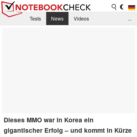
Tests
News
Videos
...
Benchmarks & Tech
Externe Tests
Kaufberatung
Deals
Suche
Jobs
Forum
Dieses MMO war in Korea ein
gigantischer Erfolg – und kommt in Kürze