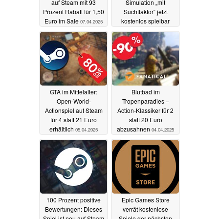
auf Steam mit 93
Simulation „mit
Prozent Rabatt für 1,50
Suchtfaktor“ jetzt
Euro im Sale
kostenlos spielbar
07.04.2025
05.04.2025
GTA im Mittelalter:
Blutbad im
Open-World-
Tropenparadies –
Actionspiel auf Steam
Action-Klassiker für 2
für 4 statt 21 Euro
statt 20 Euro
erhältlich
abzusahnen
05.04.2025
04.04.2025
100 Prozent positive
Epic Games Store
Bewertungen: Dieses
verrät kostenlose
Spiel ist neu auf Steam
Spiele der nächsten