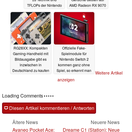
TFLOPs der Nintendo
AMD Radeon RX 9070
Switch 2
GRE
03.04.2025
03.04.2025
RG28XX: Kompakten
Offizielle Fake-
Gaming-Handheld mit
Spielmodule für
Bildausgabe gibt es
Nintendo Switch 2
inzwischen in
kommen ganz ohne
Deutschland zu kaufen
Spiel, so erkennt man
Weitere Artikel
den Unterschied
03.04.2025
anzeigen
02.04.2025
Loading Comments
Diesen Artikel kommentieren / Antworten
Ältere News
Neuere News
Ayaneo Pocket Ace:
Dreame C1 (Station): Neue