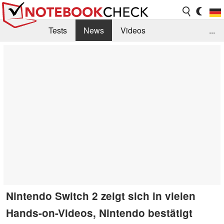
Tests
News
Videos
...
Benchmarks & Tech
Externe Tests
Kaufberatung
Deals
Suche
Jobs
Forum
Nintendo Switch 2 zeigt sich in vielen
Hands-on-Videos, Nintendo bestätigt