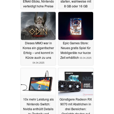
Effekt-Sticks, Nintendo
starten, wahlweise mit
verteidigt hohe Preise
8 GB oder 16 GB
GDDR7
07.04.2025
04.04.2025
Dieses MMO war in
Epic Games Store:
Korea ein gigantischer
Neues gratis Spiel für
Erfolg – und kommt in
Mobilgeräte nur kurze
Kürze auch zu uns
Zeit erhältlich
03.04.2025
04.04.2025
10x mehr Leistung als
Günstigere Radeon RX
Nintendo Switch:
9070 mit Abstrichen in
Nvidia enthüllt Details
drei Bereichen:
zu Technik und
Gerüchte deuten auf