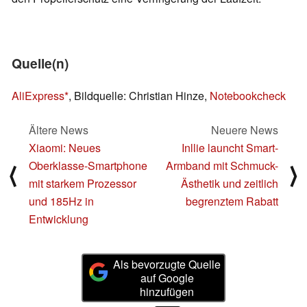
Quelle(n)
AliExpress
, Bildquelle: Christian Hinze,
Notebookcheck
Ältere News
Neuere News
Xiaomi: Neues
Inllie launcht Smart-
Oberklasse-Smartphone
Armband mit Schmuck-
⟨
⟩
mit starkem Prozessor
Ästhetik und zeitlich
und 185Hz in
begrenztem Rabatt
Entwicklung
Als bevorzugte Quelle
auf Google
hinzufügen