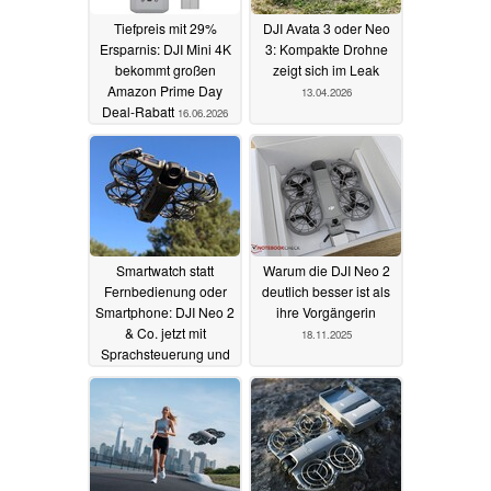
Tiefpreis mit 29%
DJI Avata 3 oder Neo
Ersparnis: DJI Mini 4K
3: Kompakte Drohne
bekommt großen
zeigt sich im Leak
Amazon Prime Day
13.04.2026
Deal-Rabatt
16.06.2026
Smartwatch statt
Warum die DJI Neo 2
Fernbedienung oder
deutlich besser ist als
Smartphone: DJI Neo 2
ihre Vorgängerin
& Co. jetzt mit
18.11.2025
Sprachsteuerung und
Live-Bild
11.12.2025