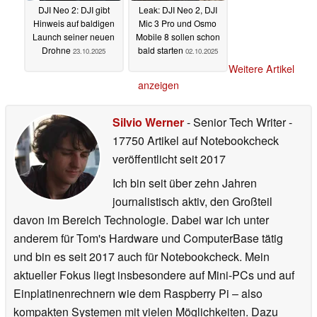
DJI Neo 2: DJI gibt
Leak: DJI Neo 2, DJI
Hinweis auf baldigen
Mic 3 Pro und Osmo
Launch seiner neuen
Mobile 8 sollen schon
Drohne
bald starten
23.10.2025
02.10.2025
Weitere Artikel
anzeigen
Silvio Werner
- Senior Tech Writer
-
17750 Artikel auf Notebookcheck
veröffentlicht
seit 2017
Ich bin seit über zehn Jahren
journalistisch aktiv, den Großteil
davon im Bereich Technologie. Dabei war ich unter
anderem für Tom's Hardware und ComputerBase tätig
und bin es seit 2017 auch für Notebookcheck. Mein
aktueller Fokus liegt insbesondere auf Mini-PCs und auf
Einplatinenrechnern wie dem Raspberry Pi – also
kompakten Systemen mit vielen Möglichkeiten. Dazu