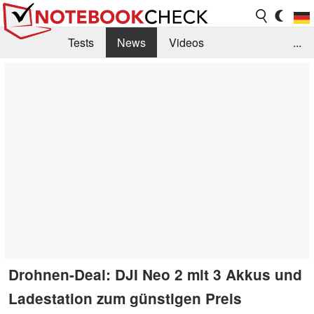
Tests
News
Videos
...
Benchmarks & Tech
Externe Tests
Kaufberatung
Deals
Suche
Jobs
Forum
Drohnen-Deal: DJI Neo 2 mit 3 Akkus und
Ladestation zum günstigen Preis