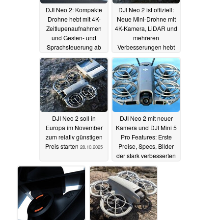
DJI Neo 2: Kompakte
DJI Neo 2 ist offiziell:
Drohne hebt mit 4K-
Neue Mini-Drohne mit
Zeitlupenaufnahmen
4K-Kamera, LiDAR und
und Gesten- und
mehreren
Sprachsteuerung ab
Verbesserungen hebt
ab
13.11.2025
30.10.2025
DJI Neo 2 soll in
DJI Neo 2 mit neuer
Europa im November
Kamera und DJI Mini 5
zum relativ günstigen
Pro Features: Erste
Preis starten
Preise, Specs, Bilder
28.10.2025
der stark verbesserten
Minidrohne geleakt
25.10.2025