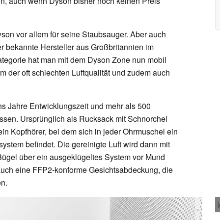
n, auch wenn Dyson bisher noch keinen Preis
on vor allem für seine Staubsauger. Aber auch
er bekannte Hersteller aus Großbritannien im
tegorie hat man mit dem Dyson Zone nun mobil
 der oft schlechten Luftqualität und zudem auch
s Jahre Entwicklungszeit und mehr als 500
assen. Ursprünglich als Rucksack mit Schnorchel
 ein Kopfhörer, bei dem sich in jeder Ohrmuschel ein
stem befindet. Die gereinigte Luft wird dann mit
Bügel über ein ausgeklügeltes System vor Mund
n auch eine FFP2-konforme Gesichtsabdeckung, die
en.