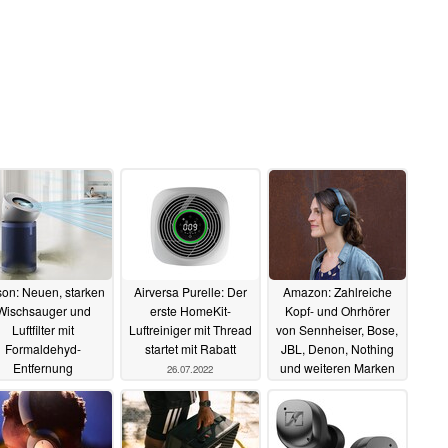
on: Neuen, starken
Airversa Purelle: Der
Amazon: Zahlreiche
Wischsauger und
erste HomeKit-
Kopf- und Ohrhörer
Luftfilter mit
Luftreiniger mit Thread
von Sennheiser, Bose,
Formaldehyd-
startet mit Rabatt
JBL, Denon, Nothing
Entfernung
und weiteren Marken
26.07.2022
gekündigt
im Angebot
28.05.2023
07.04.2022