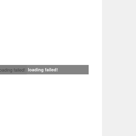
loading failed!
loading failed!