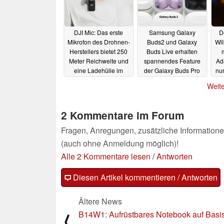
DJI Mic: Das erste
Samsung Galaxy
D
Mikrofon des Drohnen-
Buds2 und Galaxy
Wil
Herstellers bietet 250
Buds Live erhalten
Meter Reichweite und
spannendes Feature
Ada
eine Ladehülle im
der Galaxy Buds Pro
nur
TWS-Stil
per Update
05.04.2022
05.04.2022
Weite
2 Kommentare im Forum
Fragen, Anregungen, zusätzliche Informatione
(auch ohne Anmeldung möglich)!
Alle 2 Kommentare lesen
/
Antworten
Diesen Artikel kommentieren / Antworten
Ältere News
B14W1: Aufrüstbares Notebook auf Basi
⟨