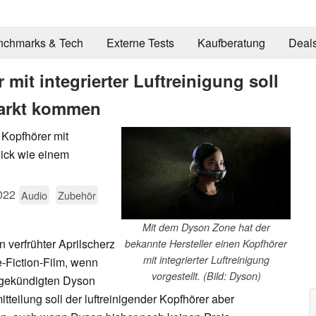
nchmarks & Tech
Externe Tests
Kaufberatung
Deal
it integrierter Luftreinigung soll
Markt kommen
Kopfhörer mit
Blick wie einem
022
Audio
Zubehör
Mit dem Dyson Zone hat der
in verfrühter Aprilscherz
bekannte Hersteller einen Kopfhörer
mit integrierter Luftreinigung
-Fiction-Film, wenn
vorgestellt. (Bild: Dyson)
ngekündigten Dyson
tteilung soll der luftreinigender Kopfhörer aber