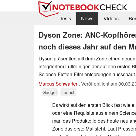
Tests
News
Videos
Be
Dyson Zone: ANC-Kopfhörer m
noch dieses Jahr auf den 
Dyson präsentiert mit dem Zone einen neuen 
integriertem Luftreiniger, der auf den ersten 
Science-Fiction-Film entsprungen ausschaut.
Marcus Schwarten
,
Veröffentlicht am
30.03.2
Gadget
Launch
Es wirkt auf den ersten Blick fast wie e
oder eine Requisite aus einem Science
man das Produktbild des heute neu a
Zone das erste Mal sieht. Laut Pressemi