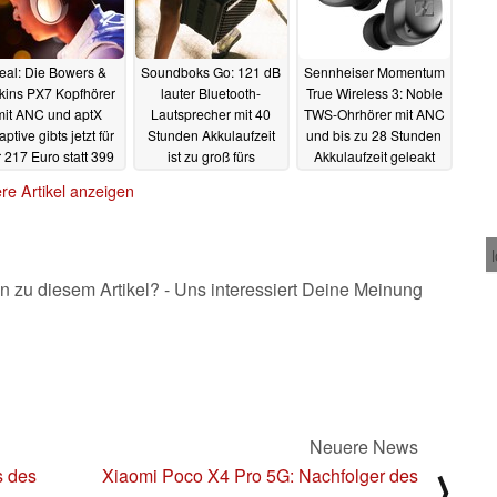
eal: Die Bowers &
Soundboks Go: 121 dB
Sennheiser Momentum
kins PX7 Kopfhörer
lauter Bluetooth-
True Wireless 3: Noble
mit ANC und aptX
Lautsprecher mit 40
TWS-Ohrhörer mit ANC
ptive gibts jetzt für
Stunden Akkulaufzeit
und bis zu 28 Stunden
 217 Euro statt 399
ist zu groß fürs
Akkulaufzeit geleakt
Euro
Handgepäck
04.04.2022
04.04.2022
04.04.2022
re Artikel anzeigen
n zu diesem Artikel? - Uns interessiert Deine Meinung
Neuere News
s des
Xiaomi Poco X4 Pro 5G: Nachfolger des
⟩