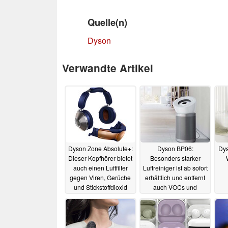
Quelle(n)
Dyson
Verwandte Artikel
Dyson Zone Absolute+:
Dyson BP06:
Dys
Dieser Kopfhörer bietet
Besonders starker
auch einen Luftfilter
Luftreiniger ist ab sofort
gegen Viren, Gerüche
erhältlich und entfernt
und Stickstoffdioxid
auch VOCs und
Formaldehyd
an
20.07.2023
20.07.2023