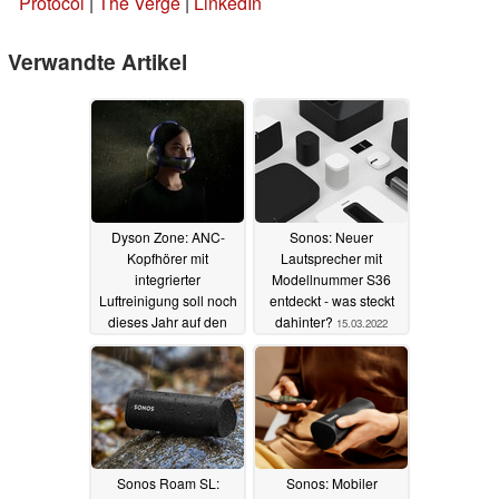
Protocol
|
The Verge
|
LinkedIn
Verwandte Artikel
Dyson Zone: ANC-
Sonos: Neuer
Kopfhörer mit
Lautsprecher mit
integrierter
Modellnummer S36
Luftreinigung soll noch
entdeckt - was steckt
dieses Jahr auf den
dahinter?
15.03.2022
Markt kommen
30.03.2022
Sonos Roam SL:
Sonos: Mobiler