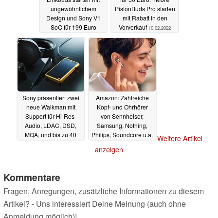
ungewöhnlichem
PistonBuds Pro starten
Design und Sony V1
mit Rabatt in den
SoC für 199 Euro
Vorverkauf
10.02.2022
10.02.2022
Sony präsentiert zwei
Amazon: Zahlreiche
neue Walkman mit
Kopf- und Ohrhörer
Support für Hi-Res-
von Sennheiser,
Audio, LDAC, DSD,
Samsung, Nothing,
MQA, und bis zu 40
Philips, Soundcore u.a.
Weitere Artikel
Stunden Laufzeit
reduziert
08.02.2022
anzeigen
09.02.2022
Kommentare
Fragen, Anregungen, zusätzliche Informationen zu diesem
Artikel? - Uns interessiert Deine Meinung (auch ohne
Anmeldung möglich)!