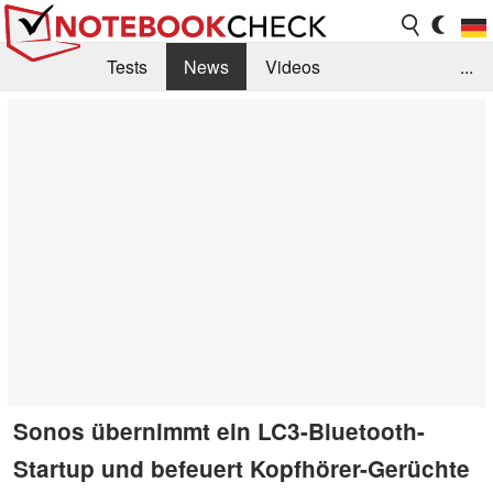
Tests
News
Videos
...
Benchmarks & Tech
Externe Tests
Kaufberatung
Deals
Suche
Jobs
Forum
Sonos übernimmt ein LC3-Bluetooth-
Startup und befeuert Kopfhörer-Gerüchte