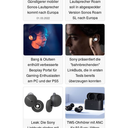
Günstigerer mobiler
Lautsprecher Roam
Sonos-Lautsprecher
soll in abgespeckter
kommt nach Europa
Version Sonos Roam
SL nach Europa
01.03.2022
kommen
18.02.2022
Bang & Olufsen
Sony präsentiert die
enthüllt verbesserte
"bahnbrechenden"
Beoplay Portal für
LinkBuds, die in ersten
Gaming-Enthusiasten
Tests bereits
am PC und der PS5
überzeugen konnten
18.02.2022
15.02.2022
Leak: Die Sony
TWS-Ohrhörer mit ANC
Linkbuds starten mit
für 50 Euro: 1More