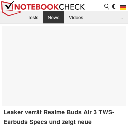
Tests
News
Videos
...
Benchmarks & Tech
Externe Tests
Kaufberatung
Deals
Suche
Jobs
Forum
Leaker verrät Realme Buds Air 3 TWS-
Earbuds Specs und zeigt neue