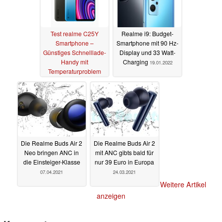
Test realme C25Y
Realme i9: Budget-
Smartphone –
Smartphone mit 90 Hz-
Günstiges Schnelllade-
Display und 33 Watt-
Handy mit
Charging
19.01.2022
Temperaturproblem
20.01.2022
Die Realme Buds Air 2
Die Realme Buds Air 2
Neo bringen ANC in
mit ANC gibts bald für
die Einsteiger-Klasse
nur 39 Euro in Europa
07.04.2021
24.03.2021
Weitere Artikel
anzeigen