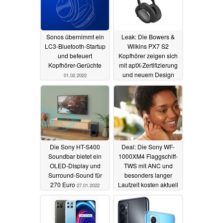
Sonos übernimmt ein
Leak: Die Bowers &
LC3-Bluetooth-Startup
Wilkins PX7 S2
und befeuert
Kopfhörer zeigen sich
Kopfhörer-Gerüchte
mit aptX-Zertifizierung
und neuem Design
01.02.2022
31.01.2022
Die Sony HT-S400
Deal: Die Sony WF-
Soundbar bietet ein
1000XM4 Flaggschiff-
OLED-Display und
TWS mit ANC und
Surround-Sound für
besonders langer
270 Euro
Laufzeit kosten aktuell
27.01.2022
nur 186 Euro
25.01.2022