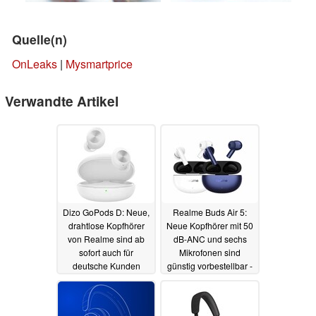
Quelle(n)
OnLeaks
|
Mysmartprice
Verwandte Artikel
Dizo GoPods D: Neue,
Realme Buds Air 5:
drahtlose Kopfhörer
Neue Kopfhörer mit 50
von Realme sind ab
dB-ANC und sechs
sofort auch für
Mikrofonen sind
deutsche Kunden
günstig vorbestellbar -
erhältlich
mit einem Haken
29.08.2024
18.10.2023