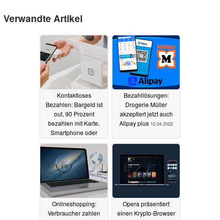
Verwandte Artikel
Kontaktloses
Bezahllösungen:
Bezahlen: Bargeld ist
Drogerie Müller
out, 90 Prozent
akzeptiert jetzt auch
bezahlen mit Karte,
Alipay plus
12.04.2022
Smartphone oder
Smartwatch
24.10.2022
Onlineshopping:
Opera präsentiert
Verbraucher zahlen
einen Krypto-Browser