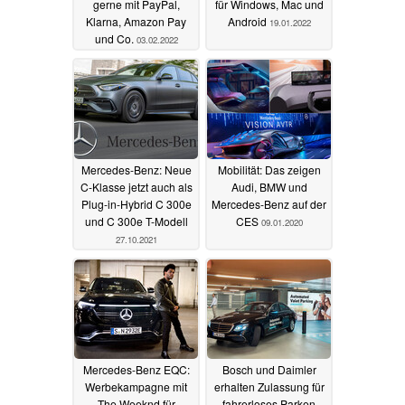
gerne mit PayPal,
für Windows, Mac und
Klarna, Amazon Pay
Android
19.01.2022
und Co.
03.02.2022
Mercedes-Benz: Neue
Mobilität: Das zeigen
C-Klasse jetzt auch als
Audi, BMW und
Plug-in-Hybrid C 300e
Mercedes-Benz auf der
und C 300e T-Modell
CES
09.01.2020
27.10.2021
Mercedes-Benz EQC:
Bosch und Daimler
Werbekampagne mit
erhalten Zulassung für
The Weeknd für
fahrerloses Parken