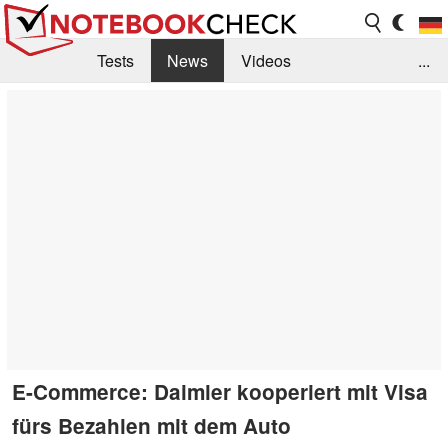
Tests
News
Videos
...
Benchmarks & Tech
Externe Tests
Kaufberatung
Deals
Suche
Jobs
Forum
E-Commerce: Daimler kooperiert mit Visa
fürs Bezahlen mit dem Auto