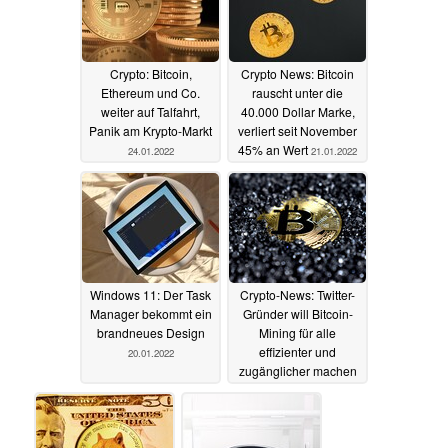
Crypto: Bitcoin,
Crypto News: Bitcoin
Ethereum und Co.
rauscht unter die
weiter auf Talfahrt,
40.000 Dollar Marke,
Panik am Krypto-Markt
verliert seit November
45% an Wert
24.01.2022
21.01.2022
Windows 11: Der Task
Crypto-News: Twitter-
Manager bekommt ein
Gründer will Bitcoin-
brandneues Design
Mining für alle
effizienter und
20.01.2022
zugänglicher machen
16.01.2022