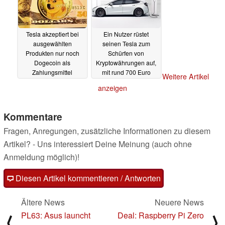
Tesla akzeptiert bei
Ein Nutzer rüstet
ausgewählten
seinen Tesla zum
Produkten nur noch
Schürfen von
Dogecoin als
Kryptowährungen auf,
Zahlungsmittel
mit rund 700 Euro
Weitere Artikel
Profit pro Monat
14.01.2022
anzeigen
10.01.2022
Kommentare
Fragen, Anregungen, zusätzliche Informationen zu diesem
Artikel? - Uns interessiert Deine Meinung (auch ohne
Anmeldung möglich)!
Diesen Artikel kommentieren / Antworten
Ältere News
Neuere News
PL63: Asus launcht
Deal: Raspberry Pi Zero
⟨
⟩