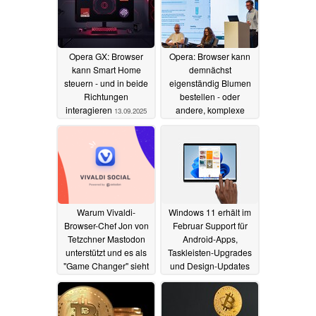
Opera GX: Browser
Opera: Browser kann
kann Smart Home
demnächst
steuern - und in beide
eigenständig Blumen
Richtungen
bestellen - oder
interagieren
andere, komplexe
13.09.2025
Aufgaben erfüllen
15.04.2025
Warum Vivaldi-
Windows 11 erhält im
Browser-Chef Jon von
Februar Support für
Tetzchner Mastodon
Android-Apps,
unterstützt und es als
Taskleisten-Upgrades
"Game Changer" sieht
und Design-Updates
11.01.2023
26.01.2022