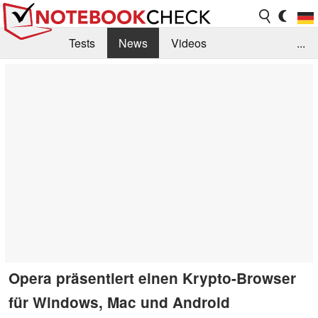
Tests
News
Videos
...
Benchmarks & Tech
Externe Tests
Kaufberatung
Deals
Suche
Jobs
Forum
Opera präsentiert einen Krypto-Browser
für Windows, Mac und Android