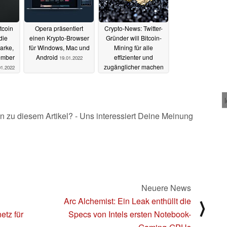
tcoin
Opera präsentiert
Crypto-News: Twitter-
die
einen Krypto-Browser
Gründer will Bitcoin-
arke,
für Windows, Mac und
Mining für alle
vember
Android
effizienter und
19.01.2022
zugänglicher machen
01.2022
16.01.2022
n zu diesem Artikel? - Uns interessiert Deine Meinung
Neuere News
Arc Alchemist: Ein Leak enthüllt die
⟩
etz für
Specs von Intels ersten Notebook-