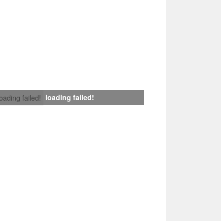
loading failed!
loading failed!