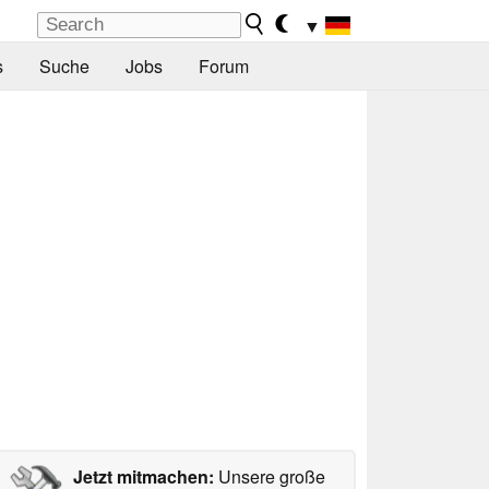
▼
s
Suche
Jobs
Forum
Jetzt mitmachen:
Unsere große