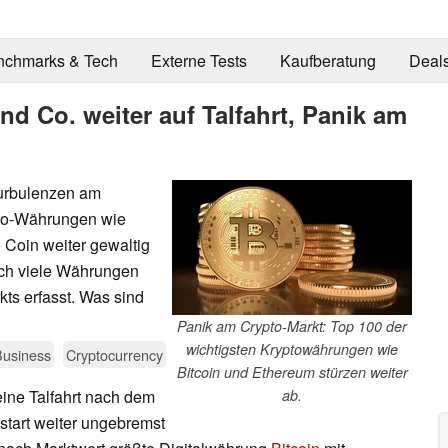
nchmarks & Tech
Externe Tests
Kaufberatung
Deal
nd Co. weiter auf Talfahrt, Panik am
Turbulenzen am
pto-Währungen wie
 Coin weiter gewaltig
auch viele Währungen
kts erfasst. Was sind
Panik am Crypto-Markt: Top 100 der
wichtigsten Kryptowährungen wie
Business
Cryptocurrency
Bitcoin und Ethereum stürzen weiter
eine Talfahrt nach dem
ab.
art weiter ungebremst