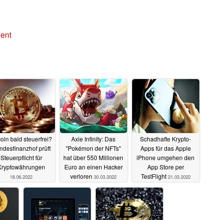
ent
coin bald steuerfrei?
Axie Infinity: Das
Schadhafte Krypto-
ndesfinanzhof prüft
"Pokémon der NFTs"
Apps für das Apple
Steuerpflicht für
hat über 550 Millionen
iPhone umgehen den
Kryptowährungen
Euro an einen Hacker
App Store per
verloren
TestFlight
18.06.2022
30.03.2022
21.03.2022