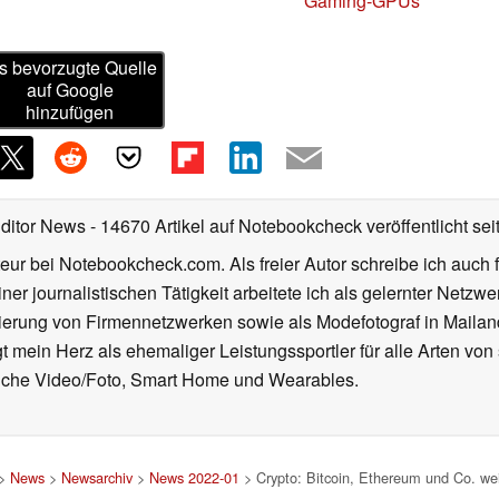
Gaming-GPUs
s bevorzugte Quelle
auf Google
hinzufügen
Editor News
- 14670 Artikel auf Notebookcheck veröffentlicht
sei
eur bei Notebookcheck.com. Als freier Autor schreibe ich auch 
ner journalistischen Tätigkeit arbeitete ich als gelernter Netzw
ierung von Firmennetzwerken sowie als Modefotograf in Mailan
 mein Herz als ehemaliger Leistungssportler für alle Arten von
reiche Video/Foto, Smart Home und Wearables.
>
News
>
Newsarchiv
>
News 2022-01
> Crypto: Bitcoin, Ethereum und Co. wei