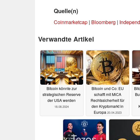
Quelle(n)
Coinmarketcap
|
Bloomberg
|
Independ
Verwandte Artikel
Bitcoin könnte zur
Bitcoin und Co: EU
Bit
strategischen Reserve
schafft mit MiCA
Bu
der USA werden
Rechtssicherheit für
den Kryptomarkt in
18.08.2024
Europa
20.04.2023