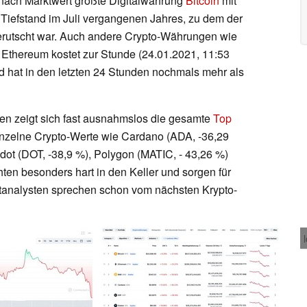
nd nach Marktwert größte Digitalwährung
Bitcoin
mit
 Tiefstand im Juli vergangenen Jahres, zu dem der
gerutscht war. Auch andere Crypto-Währungen wie
 Ethereum kostet zur Stunde (24.01.2021, 11:53
d hat in den letzten 24 Stunden nochmals mehr als
n zeigt sich fast ausnahmslos die gesamte
Top
 Einzelne Crypto-Werte wie Cardano (ADA, -36,29
dot (DOT, -38,9 %), Polygon (MATIC, - 43,26 %)
ten besonders hart in den Keller und sorgen für
ktanalysten sprechen schon vom nächsten Krypto-