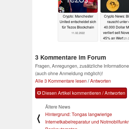
Crypto: Manchester
Crypto News: Bi
United entscheidet sich
rauscht unter 
für Tezos Blockchain
40.000 Dollar M
verliert seit No
11.02.2022
45% an Wert
21.
3 Kommentare im Forum
Fragen, Anregungen, zusätzliche Informatione
(auch ohne Anmeldung möglich)!
Alle 3 Kommentare lesen
/
Antworten
Diesen Artikel kommentieren / Antworten
Ältere News
Hintergrund: Tongas langwierige
⟨
Internetkabelreparatur und Notmobilfunkn