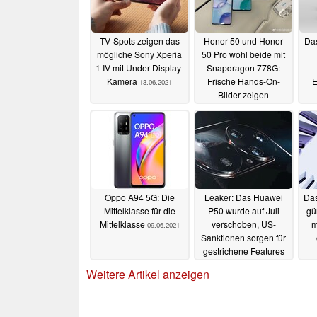
TV-Spots zeigen das
Honor 50 und Honor
Da
mögliche Sony Xperia
50 Pro wohl beide mit
1 IV mit Under-Display-
Snapdragon 778G:
Kamera
Frische Hands-On-
E
13.06.2021
Bilder zeigen
Unterschiede
11.06.2021
Oppo A94 5G: Die
Leaker: Das Huawei
Das
Mittelklasse für die
P50 wurde auf Juli
gü
Mittelklasse
verschoben, US-
m
09.06.2021
Sanktionen sorgen für
gestrichene Features
09.06.2021
Weitere Artikel anzeigen