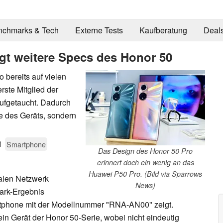
nchmarks & Tech
Externe Tests
Kaufberatung
Deal
gt weitere Specs des Honor 50
bereits auf vielen
rste Mitglied der
ufgetaucht. Dadurch
ce des Geräts, sondern
1
Smartphone
Das Design des Honor 50 Pro
erinnert doch ein wenig an das
Huawei P50 Pro. (Bild via Sparrows
alen Netzwerk
News)
ark-Ergebnis
artphone mit der Modellnummer "RNA-AN00" zeigt.
in Gerät der Honor 50-Serie, wobei nicht eindeutig