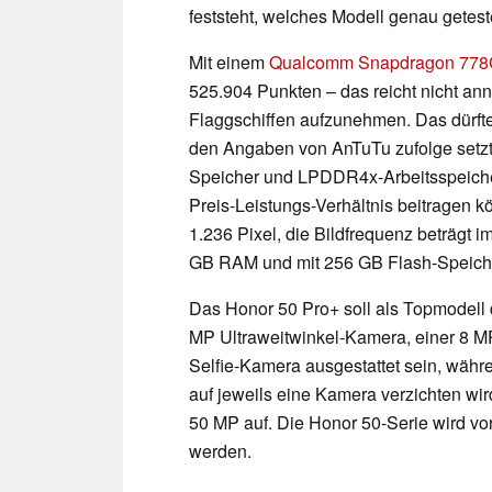
feststeht, welches Modell genau getest
Mit einem
Qualcomm Snapdragon 77
525.904 Punkten – das reicht nicht an
Flaggschiffen aufzunehmen. Das dürfte
den Angaben von AnTuTu zufolge setzt 
Speicher und LPDDR4x-Arbeitsspeiche
Preis-Leistungs-Verhältnis beitragen k
1.236 Pixel, die Bildfrequenz beträgt i
GB RAM und mit 256 GB Flash-Speiche
Das Honor 50 Pro+ soll als Topmodell 
MP Ultraweitwinkel-Kamera, einer 8 M
Selfie-Kamera ausgestattet sein, währ
auf jeweils eine Kamera verzichten wir
50 MP auf. Die Honor 50-Serie wird vorau
werden.