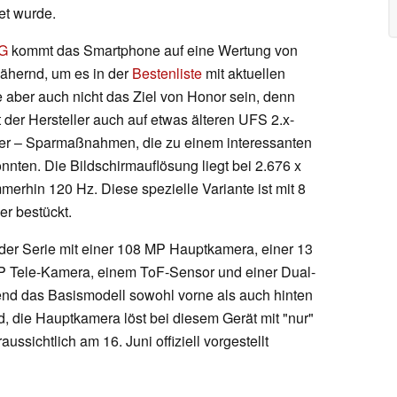
et wurde.
8G
kommt das Smartphone auf eine Wertung von
nähernd, um es in der
Bestenliste
mit aktuellen
 aber auch nicht das Ziel von Honor sein, denn
der Hersteller auch auf etwas älteren UFS 2.x-
r – Sparmaßnahmen, die zu einem interessanten
önnten. Die Bildschirmauflösung liegt bei 2.676 x
mmerhin 120 Hz. Diese spezielle Variante ist mit 8
r bestückt.
der Serie mit einer 108 MP Hauptkamera, einer 13
P Tele-Kamera, einem ToF-Sensor und einer Dual-
end das Basismodell sowohl vorne als auch hinten
d, die Hauptkamera löst bei diesem Gerät mit "nur"
ssichtlich am 16. Juni offiziell vorgestellt