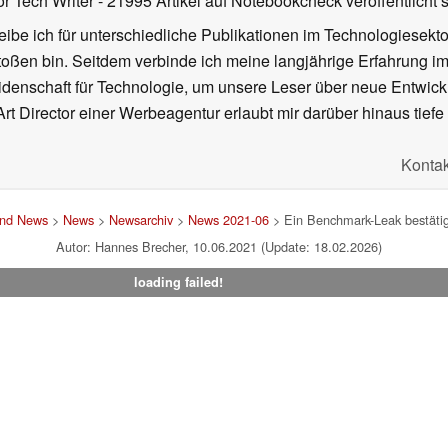
or Tech Writer
- 21995 Artikel auf Notebookcheck veröffentlicht
s
ibe ich für unterschiedliche Publikationen im Technologiesekt
oßen bin. Seitdem verbinde ich meine langjährige Erfahrung 
denschaft für Technologie, um unsere Leser über neue Entwick
rt Director einer Werbeagentur erlaubt mir darüber hinaus tiefe 
Kontak
und News
>
News
>
Newsarchiv
>
News 2021-06
> Ein Benchmark-Leak bestätig
Autor: Hannes Brecher, 10.06.2021 (Update: 18.02.2026)
loading failed!