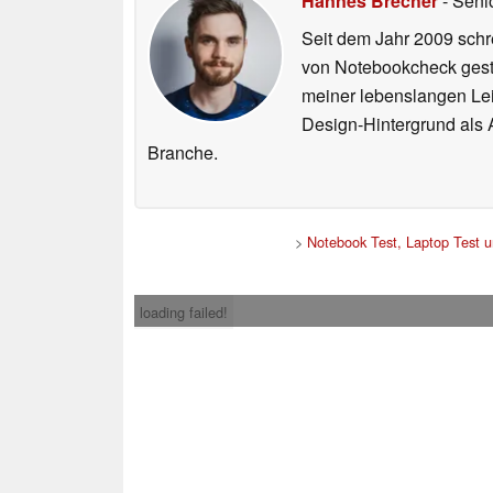
Hannes Brecher
- Seni
Seit dem Jahr 2009 schre
von Notebookcheck gest
meiner lebenslangen Lei
Design-Hintergrund als A
Branche.
>
Notebook Test, Laptop Test 
loading failed!