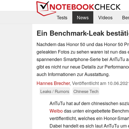
Tests
News
Videos
Be
Ein Benchmark-Leak bestäti
Nachdem das Honor 50 und das Honor 50 Pro 
geleakten Fotos zu sehen waren ist nun das e
spannenden Smartphone-Serie bei AnTuTu a
gibt es nicht nur neue Details zur Performan
auch Informationen zur Ausstattung.
Hannes Brecher
,
Veröffentlicht am
10.06.202
Leaks / Rumors
Chinese Tech
AnTuTu hat auf dem chinesischen sozi
Weibo
das unten eingebettete Benchm
veröffentlicht, welches ein Honor-Sm
Dabei handelt es sich laut AnTuTu um e