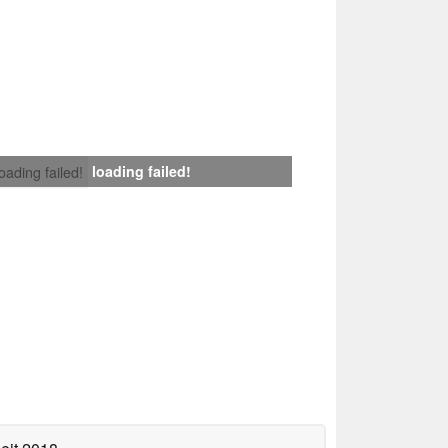
loading failed!
loading failed!