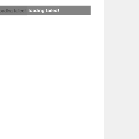
loading failed!
loading failed!