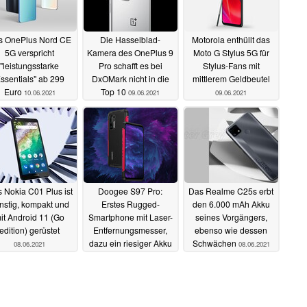
s OnePlus Nord CE
Die Hasselblad-
Motorola enthüllt das
5G verspricht
Kamera des OnePlus 9
Moto G Stylus 5G für
"leistungsstarke
Pro schafft es bei
Stylus-Fans mit
ssentials" ab 299
DxOMark nicht in die
mittlerem Geldbeutel
Euro
Top 10
10.06.2021
09.06.2021
09.06.2021
 Nokia C01 Plus ist
Doogee S97 Pro:
Das Realme C25s erbt
nstig, kompakt und
Erstes Rugged-
den 6.000 mAh Akku
it Android 11 (Go
Smartphone mit Laser-
seines Vorgängers,
edition) gerüstet
Entfernungsmesser,
ebenso wie dessen
dazu ein riesiger Akku
Schwächen
08.06.2021
08.06.2021
08.06.2021