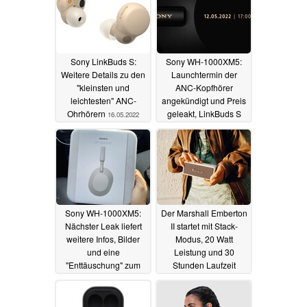
Sony LinkBuds S:
Sony WH-1000XM5:
Weitere Details zu den
Launchtermin der
"kleinsten und
ANC-Kopfhörer
leichtesten" ANC-
angekündigt und Preis
Ohrhörern
geleakt, LinkBuds S
16.05.2022
folgen wohl zeitnah
06.05.2022
Sony WH-1000XM5:
Der Marshall Emberton
Nächster Leak liefert
II startet mit Stack-
weitere Infos, Bilder
Modus, 20 Watt
und eine
Leistung und 30
"Enttäuschung" zum
Stunden Laufzeit
WH-1000XM4-
03.05.2022
Nachfolger
04.05.2022