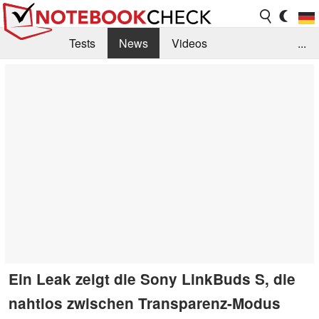
Tests
News
Videos
...
Benchmarks & Tech
Externe Tests
Kaufberatung
Deals
Suche
Jobs
Forum
Ein Leak zeigt die Sony LinkBuds S, die
nahtlos zwischen Transparenz-Modus