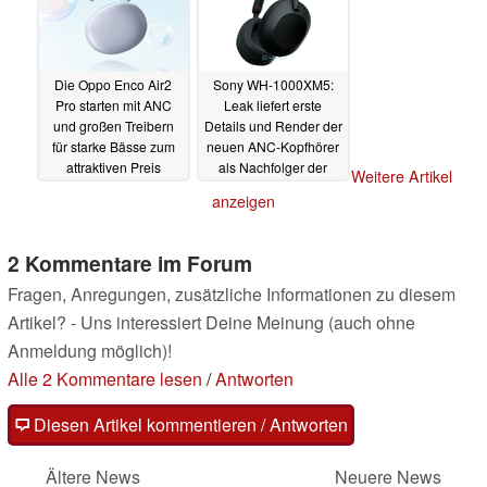
Die Oppo Enco Air2
Sony WH-1000XM5:
Pro starten mit ANC
Leak liefert erste
und großen Treibern
Details und Render der
für starke Bässe zum
neuen ANC-Kopfhörer
attraktiven Preis
als Nachfolger der
Weitere Artikel
Sony WH-1000XM4
25.04.2022
anzeigen
22.04.2022
2 Kommentare im Forum
Fragen, Anregungen, zusätzliche Informationen zu diesem
Artikel? - Uns interessiert Deine Meinung (auch ohne
Anmeldung möglich)!
Alle 2 Kommentare lesen
/
Antworten
Diesen Artikel kommentieren / Antworten
Ältere News
Neuere News