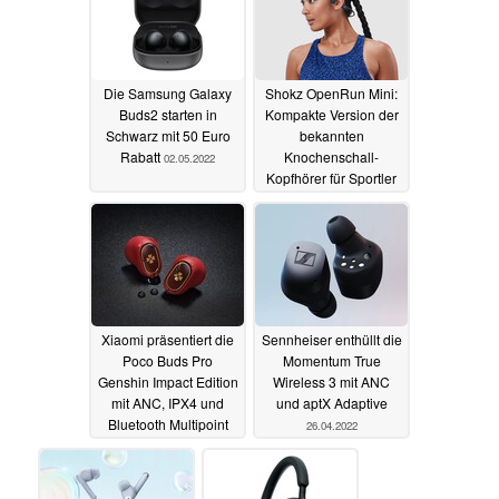
Die Samsung Galaxy
Shokz OpenRun Mini:
Buds2 starten in
Kompakte Version der
Schwarz mit 50 Euro
bekannten
Rabatt
Knochenschall-
02.05.2022
Kopfhörer für Sportler
mit kleinem
Kopfumfang
28.04.2022
Xiaomi präsentiert die
Sennheiser enthüllt die
Poco Buds Pro
Momentum True
Genshin Impact Edition
Wireless 3 mit ANC
mit ANC, IPX4 und
und aptX Adaptive
Bluetooth Multipoint
26.04.2022
26.04.2022