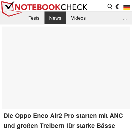
Tests
News
Videos
...
Benchmarks & Tech
Externe Tests
Kaufberatung
Deals
Suche
Jobs
Forum
Die Oppo Enco Air2 Pro starten mit ANC
und großen Treibern für starke Bässe