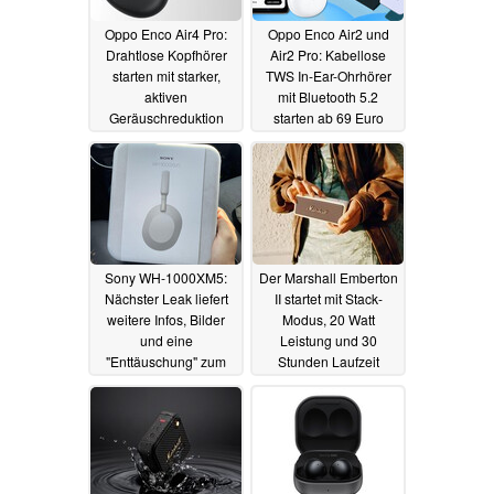
Oppo Enco Air4 Pro:
Oppo Enco Air2 und
Drahtlose Kopfhörer
Air2 Pro: Kabellose
starten mit starker,
TWS In-Ear-Ohrhörer
aktiven
mit Bluetooth 5.2
Geräuschreduktion
starten ab 69 Euro
16.05.2024
25.08.2022
Sony WH-1000XM5:
Der Marshall Emberton
Nächster Leak liefert
II startet mit Stack-
weitere Infos, Bilder
Modus, 20 Watt
und eine
Leistung und 30
"Enttäuschung" zum
Stunden Laufzeit
WH-1000XM4-
03.05.2022
Nachfolger
04.05.2022