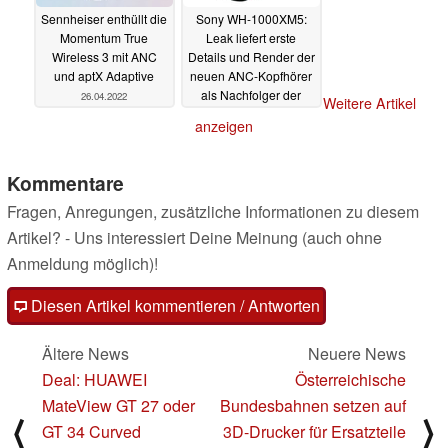
Sennheiser enthüllt die
Sony WH-1000XM5:
Momentum True
Leak liefert erste
Wireless 3 mit ANC
Details und Render der
und aptX Adaptive
neuen ANC-Kopfhörer
als Nachfolger der
26.04.2022
Weitere Artikel
Sony WH-1000XM4
anzeigen
22.04.2022
Kommentare
Fragen, Anregungen, zusätzliche Informationen zu diesem
Artikel? - Uns interessiert Deine Meinung (auch ohne
Anmeldung möglich)!
Diesen Artikel kommentieren / Antworten
Ältere News
Neuere News
Deal: HUAWEI
Österreichische
MateView GT 27 oder
Bundesbahnen setzen auf
⟨
⟩
GT 34 Curved
3D-Drucker für Ersatzteile