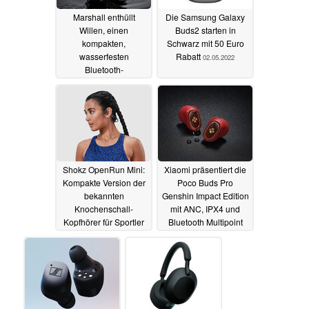
Marshall enthüllt
Die Samsung Galaxy
Willen, einen
Buds2 starten in
kompakten,
Schwarz mit 50 Euro
wasserfesten
Rabatt
02.05.2022
Bluetooth-
Lautsprecher für 99
Euro
03.05.2022
Shokz OpenRun Mini:
Xiaomi präsentiert die
Kompakte Version der
Poco Buds Pro
bekannten
Genshin Impact Edition
Knochenschall-
mit ANC, IPX4 und
Kopfhörer für Sportler
Bluetooth Multipoint
mit kleinem
26.04.2022
Kopfumfang
28.04.2022