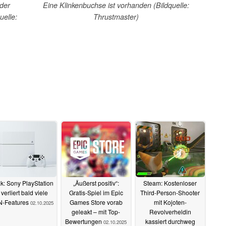
 der
Eine Klinkenbuchse ist vorhanden (Bildquelle:
uelle:
Thrustmaster)
k: Sony PlayStation
„Äußerst positiv“:
Steam: Kostenloser
 verliert bald viele
Gratis-Spiel im Epic
Third-Person-Shooter
-Features
Games Store vorab
mit Kojoten-
02.10.2025
geleakt – mit Top-
Revolverheldin
Bewertungen
kassiert durchweg
02.10.2025