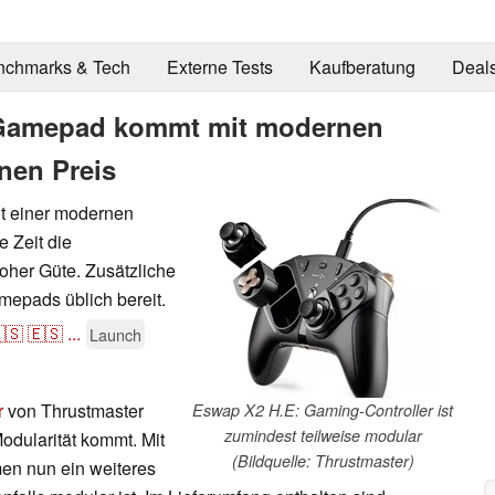
nchmarks & Tech
Externe Tests
Kaufberatung
Deal
 Gamepad kommt mit modernen
inen Preis
it einer modernen
e Zeit die
her Güte. Zusätzliche
mepads üblich bereit.
🇸
🇪🇸
...
Launch
r
von Thrustmaster
Eswap X2 H.E: Gaming-Controller ist
zumindest teilweise modular
Modularität kommt. Mit
(Bildquelle: Thrustmaster)
en nun ein weiteres