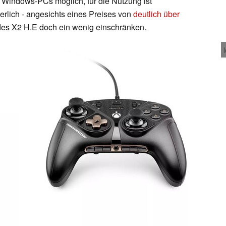
 Windows-PCs möglich, für die Nutzung ist
erlich - angesichts eines Preises von
deutlich über
t des X2 H.E doch ein wenig einschränken.