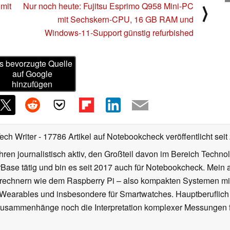
mit
Nur noch heute: Fujitsu Esprimo Q958 Mini-PC
⟩
mit Sechskern-CPU, 16 GB RAM und
Windows-11-Support günstig refurbished
s bevorzugte Quelle
auf Google
hinzufügen
Tech Writer
- 17786 Artikel auf Notebookcheck veröffentlicht
seit
ahren journalistisch aktiv, den Großteil davon im Bereich Techn
se tätig und bin es seit 2017 auch für Notebookcheck. Mein ak
rechnern wie dem Raspberry Pi – also kompakten Systemen mit
n Wearables und insbesondere für Smartwatches. Hauptberuflich
Zusammenhänge noch die Interpretation komplexer Messungen f