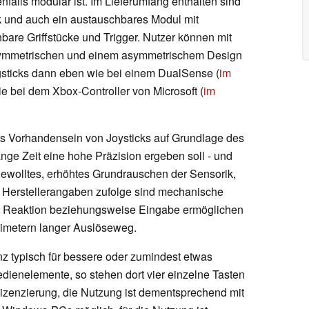
falls modular ist. Im Lieferumfang enthalten sind
k und auch ein austauschbares Modul mit
hbare Griffstücke und Trigger. Nutzer können mit
ymmetrischen und einem asymmetrischem Design
gsticks dann eben wie bei einem DualSense (
im
ie bei dem Xbox-Controller von Microsoft (
im
 Vorhandensein von Joysticks auf Grundlage des
ange Zeit eine hohe Präzision ergeben soll - und
ngewolltes, erhöhtes Grundrauschen der Sensorik,
 Herstellerangaben zufolge sind mechanische
re Reaktion beziehungsweise Eingabe ermöglichen
llimetern langer Auslöseweg.
nz typisch für bessere oder zumindest etwas
edienelemente, so stehen dort vier einzelne Tasten
Lizenzierung, die Nutzung ist dementsprechend mit