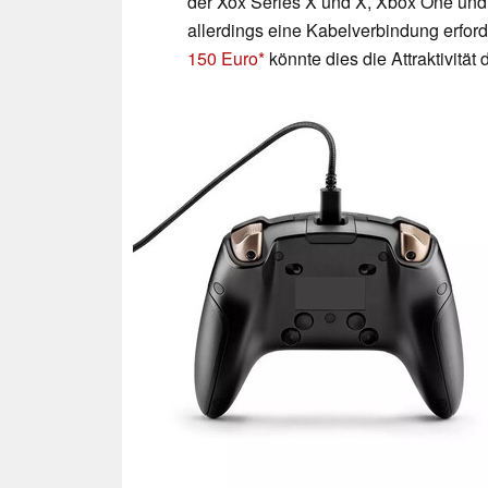
der Xox Series X und X, Xbox One und
allerdings eine Kabelverbindung erford
150 Euro
könnte dies die Attraktivitä