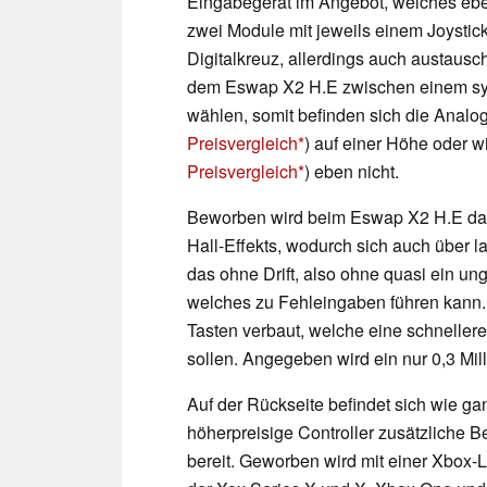
Eingabegerät im Angebot, welches eben
zwei Module mit jeweils einem Joystic
Digitalkreuz, allerdings auch austausc
dem Eswap X2 H.E zwischen einem s
wählen, somit befinden sich die Analo
Preisvergleich
) auf einer Höhe oder w
Preisvergleich
) eben nicht.
Beworben wird beim Eswap X2 H.E das
Hall-Effekts, wodurch sich auch über l
das ohne Drift, also ohne quasi ein u
welches zu Fehleingaben führen kann.
Tasten verbaut, welche eine schnelle
sollen. Angegeben wird ein nur 0,3 Mi
Auf der Rückseite befindet sich wie ga
höherpreisige Controller zusätzliche B
bereit. Geworben wird mit einer Xbox-