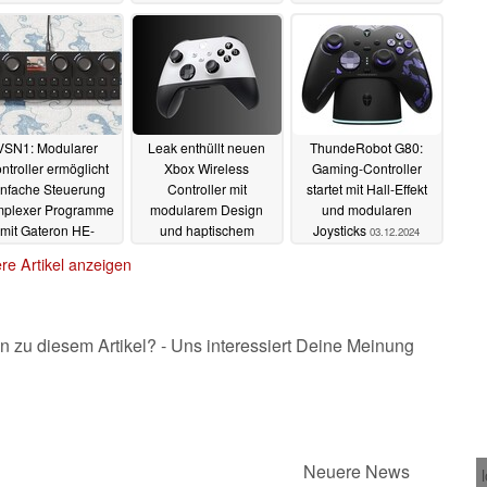
positive Bewertungen
02.10.2025
VSN1: Modularer
Leak enthüllt neuen
ThundeRobot G80:
ntroller ermöglicht
Xbox Wireless
Gaming-Controller
infache Steuerung
Controller mit
startet mit Hall-Effekt
mplexer Programme
modularem Design
und modularen
mit Gateron HE-
und haptischem
Joysticks
03.12.2024
Switches
Feedback à la Sony
08.03.2025
re Artikel anzeigen
DualSense
24.02.2025
n zu diesem Artikel? - Uns interessiert Deine Meinung
Neuere News