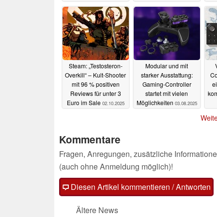
Einschränkungen
03.10.2025
03.10.2025
Steam: „Testosteron-
Modular und mit
Overkill“ – Kult-Shooter
starker Ausstattung:
Co
mit 96 % positiven
Gaming-Controller
e
Reviews für unter 3
startet mit vielen
ko
Euro im Sale
Möglichkeiten
02.10.2025
03.08.2025
Weite
Kommentare
Fragen, Anregungen, zusätzliche Informatione
(auch ohne Anmeldung möglich)!
Diesen Artikel kommentieren / Antworten
Ältere News