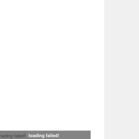
loading failed!
loading failed!