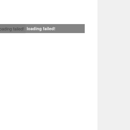
loading failed!
loading failed!