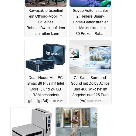
Kawasaki präsentiert
Govee Außenstrahler
ein Offroad-Mobil im
2: Hellere Smart-
Stil eines
Home-Gartenstrahler
Roboterlöwen, auf dem
mit Matter starten mit
man reiten kann
30 Prozent Rabatt
11.04.2025
11.04.2025
Deal: Neuer Mini-PC
7.1 Kanal Surround-
Bmax B9 Plus mit Intel
Sound mit Dolby Atmos
Core i5 und 24 GB
und 460 W kostet im
RAM besonders
Angebot nur 225 Euro
günstig (Ad)
(Ad)
10.04.2025
09.04.2025