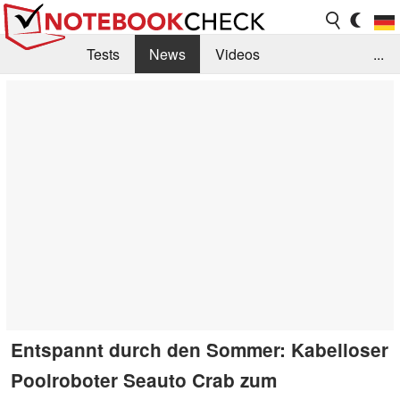
Tests
News
Videos
...
Benchmarks & Tech
Externe Tests
Kaufberatung
Deals
Suche
Jobs
Forum
Entspannt durch den Sommer: Kabelloser
Poolroboter Seauto Crab zum