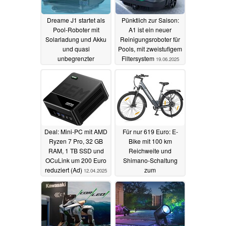
Dreame J1 startet als
Pünktlich zur Saison:
Pool-Roboter mit
A1 ist ein neuer
Solarladung und Akku
Reinigungsroboter für
und quasi
Pools, mit zweistufigem
unbegrenzter
Filtersystem
19.06.2025
Akkulaufzeit - und
Rabatt
23.06.2025
Deal: Mini-PC mit AMD
Für nur 619 Euro: E-
Ryzen 7 Pro, 32 GB
Bike mit 100 km
RAM, 1 TB SSD und
Reichweite und
OCuLink um 200 Euro
Shimano-Schaltung
reduziert (Ad)
zum
12.04.2025
Schnäppchenpreis im
Angebot (Ad)
11.04.2025