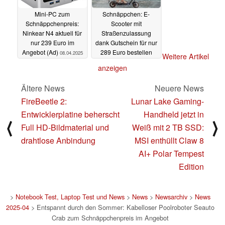
Mini-PC zum
Schnäppchen: E-
Schnäppchenpreis:
Scooter mit
Ninkear N4 aktuell für
Straßenzulassung
nur 239 Euro im
dank Gutschein für nur
Angebot (Ad)
289 Euro bestellen
08.04.2025
Weitere Artikel
(Ad)
04.04.2025
anzeigen
Ältere News
Neuere News
FireBeetle 2:
Lunar Lake Gaming-
Entwicklerplatine beherscht
Handheld jetzt in
⟨
⟩
Full HD-Bildmaterial und
Weiß mit 2 TB SSD:
drahtlose Anbindung
MSI enthüllt Claw 8
AI+ Polar Tempest
Edition
>
Notebook Test, Laptop Test und News
>
News
>
Newsarchiv
>
News
2025-04
> Entspannt durch den Sommer: Kabelloser Poolroboter Seauto
Crab zum Schnäppchenpreis im Angebot