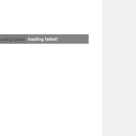
loading failed!
loading failed!