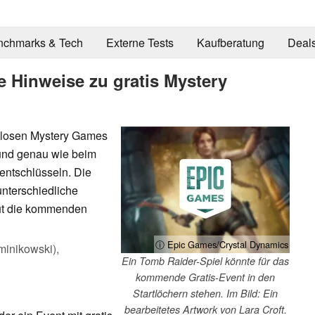
nchmarks & Tech
Externe Tests
Kaufberatung
Deal
e Hinweise zu gratis Mystery
enlosen Mystery Games
und genau wie beim
u entschlüsseln. Die
nterschiedliche
gut die kommenden
ⓘ Epic Games/Crystal Dynamics
inikowski),
Ein Tomb Raider-Spiel könnte für das
kommende Gratis-Event in den
Startlöchern stehen. Im Bild: Ein
bearbeitetes Artwork von Lara Croft.