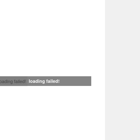
loading failed!
loading failed!