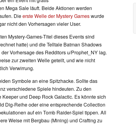
er ein Event mit gratis
en Mega Sale läuft. Beide Aktionen werden
laufen. Die
erste Welle der Mystery Games
wurde
 gar nicht den Vorhersagen vieler User.
rsten Mystery-Games-Titel dieses Events sind
echnet hatte) und die Telltale Batman Shadows
n der Vorhersage des Redditors u/Prophet_NY lag.
eise zur zweiten Welle geteilt, und wie nicht
tlich Verwirrung.
beiden Symbole an eine Spitzhacke. Sollte das
anz verschiedene Spiele hindeuten. Zu den
e Keeper und Deep Rock Galactic. Es könnte sich
ld Dig-Reihe oder eine entsprechende Collection
kulationen auf ein Tomb Raider-Spiel tippen. All
dere Weise mit Bergbau (Mining) und Crafting zu