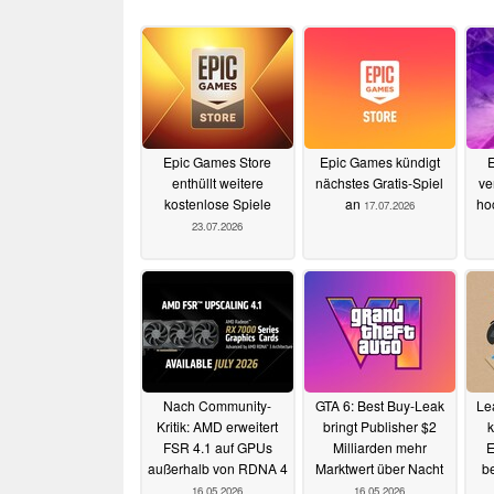
Epic Games Store
Epic Games kündigt
enthüllt weitere
nächstes Gratis-Spiel
ve
kostenlose Spiele
an
ho
17.07.2026
23.07.2026
Nach Community-
GTA 6: Best Buy-Leak
Le
Kritik: AMD erweitert
bringt Publisher $2
k
FSR 4.1 auf GPUs
Milliarden mehr
E
außerhalb von RDNA 4
Marktwert über Nacht
be
16.05.2026
16.05.2026