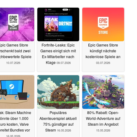
Epic Games Store
Fortnite-Leaks: Epic
Epic Games Store
rschenkt bald zwei
Games einigt sich mit
kündigt nächste
chbewertete Spiele
Ex-Mitarbeiter nach
kostenlose Spiele an
Klage
10.07.2026
09.07.2026
03.07.2026
ak: Steam Machine
Populäres
80% Rabatt: Open-
önnte über 1.000
Abenteuerspiel aktuell
World-Adventure auf
uro kosten, Valve
75% günstiger auf
Steam im Angebot
reitet Bundles vor
Steam
16.05.2026
15.05.2026
16.05.2026