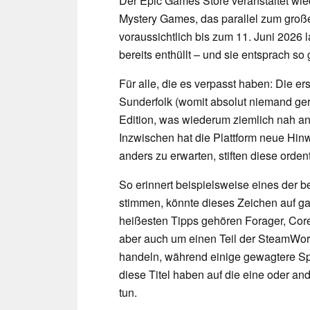
Der Epic Games Store veranstaltet wied
Mystery Games, das parallel zum groß
voraussichtlich bis zum 11. Juni 2026 
bereits enthüllt – und sie entsprach so
Für alle, die es verpasst haben: Die e
Sunderfolk (womit absolut niemand ger
Edition, was wiederum ziemlich nah a
Inzwischen hat die Plattform neue Hinw
anders zu erwarten, stiften diese orden
So erinnert beispielsweise eines der 
stimmen, könnte dieses Zeichen auf g
heißesten Tipps gehören Forager, Cor
aber auch um einen Teil der SteamWor
handeln, während einige gewagtere Spe
diese Titel haben auf die eine oder an
tun.