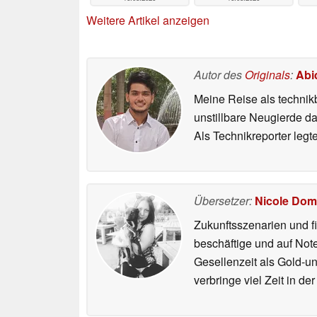
Weitere Artikel anzeigen
Autor des
Originals
:
Abi
Meine Reise als technik
unstillbare Neugierde d
Als Technikreporter leg
Übersetzer:
Nicole Dom
Zukunftsszenarien und f
beschäftige und auf Not
Gesellenzeit als Gold-u
verbringe viel Zeit in d