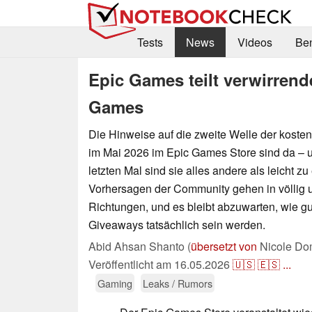
Tests
News
Videos
Be
Epic Games teilt verwirrend
Games
Die Hinweise auf die zweite Welle der kost
im Mai 2026 im Epic Games Store sind da – 
letzten Mal sind sie alles andere als leicht z
Vorhersagen der Community gehen in völlig u
Richtungen, und es bleibt abzuwarten, wie 
Giveaways tatsächlich sein werden.
Abid Ahsan Shanto (
übersetzt von
Nicole Dom
Veröffentlicht am
16.05.2026
🇺🇸
🇪🇸
...
Gaming
Leaks / Rumors