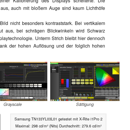
iner Kalibrierung des Displays scheiterte. Die
t aus, auch mit bloßem Auge sind kaum Lichthöfe
Bild nicht besonders kontraststark. Bei vertikalem
 gut aus, bei schrägen Blickwinkeln wird Schwarz
isplaytechnologie. Unterm Strich bleibt hier dennoch
t dank der hohen Auflösung und der folglich hohen
Grayscale
Sättigung
Samsung TN133YL03L01 getestet mit X-Rite i1Pro 2
Maximal: 298 cd/m² (Nits) Durchschnitt: 279.6 cd/m²