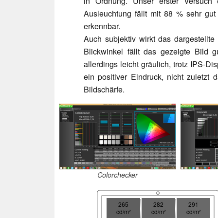
in Ordnung. Unser erster Versuch e
Ausleuchtung fällt mit 88 % sehr gu
erkennbar.
Auch subjektiv wirkt das dargestellte 
Blickwinkel fällt das gezeigte Bild
allerdings leicht gräulich, trotz IPS-D
ein positiver Eindruck, nicht zuletz
Bildschärfe.
Colorchecker
265
282
291
cd/m²
cd/m²
cd/m²