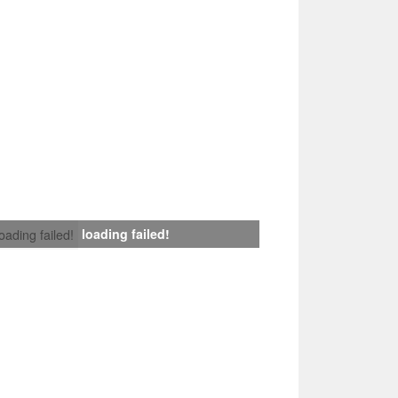
loading failed!
loading failed!