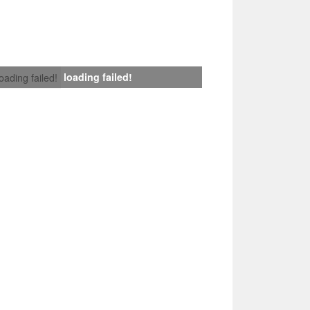
loading failed!
loading failed!