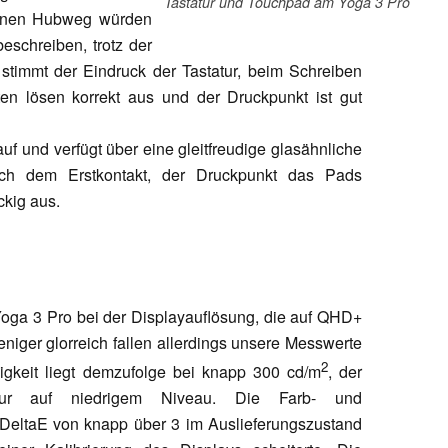
Tastatur und Touchpad am Yoga 3 Pro
tenen Hubweg würden
eschreiben, trotz der
stimmt der Eindruck der Tastatur, beim Schreiben
sten lösen korrekt aus und der Druckpunkt ist gut
f und verfügt über eine gleitfreudige glasähnliche
ach dem Erstkontakt, der Druckpunkt das Pads
ckig aus.
ga 3 Pro bei der Displayauflösung, die auf QHD+
eniger glorreich fallen allerdings unsere Messwerte
2
igkeit liegt demzufolge bei knapp 300 cd/m
, der
nur auf niedrigem Niveau. Die Farb- und
 DeltaE von knapp über 3 im Auslieferungszustand